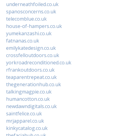
underneathfoiled.co.uk
spanosconcerns.co.uk
telecomblue.co.uk
house-of-hampers.co.uk
yumekanzashi.co.uk
fatnanas.co.uk
emilykatedesign.co.uk
crossfelloutdoors.co.uk
yorkroadreconditioned.co.uk
rfrankoutdoors.co.uk
teaparentrepeat.co.uk
thegenerationhub.co.uk
talkingmagpie.co.uk
humancotton.co.uk
newdawndigitals.co.uk
saintfelice.co.uk
mrjapparel.co.uk
kinkycatalog.co.uk
thefaciahub.co.uk