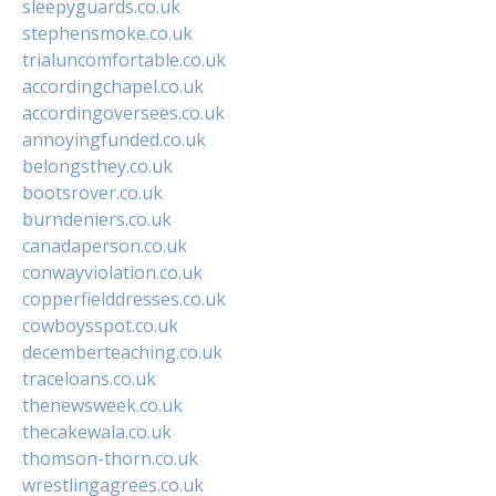
sleepyguards.co.uk
stephensmoke.co.uk
trialuncomfortable.co.uk
accordingchapel.co.uk
accordingoversees.co.uk
annoyingfunded.co.uk
belongsthey.co.uk
bootsrover.co.uk
burndeniers.co.uk
canadaperson.co.uk
conwayviolation.co.uk
copperfielddresses.co.uk
cowboysspot.co.uk
decemberteaching.co.uk
traceloans.co.uk
thenewsweek.co.uk
thecakewala.co.uk
thomson-thorn.co.uk
wrestlingagrees.co.uk