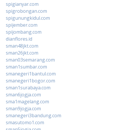
spigianyar.com
spigrobongan.com
spigunungkidul.com
spijember.com
spijombang.com
dianflores.id
sman48jkt.com
sman26jkt.com
sman03semarang.com
sman1sumbar.com
smanegeri1bantul.com
smanegeri1bogor.com
sman1surabaya.com
sman6jogja.com
sma1magelang.com
sman9jogja.com
smanegeri3bandung.com
smasutomo1.com
sman5jogja.com