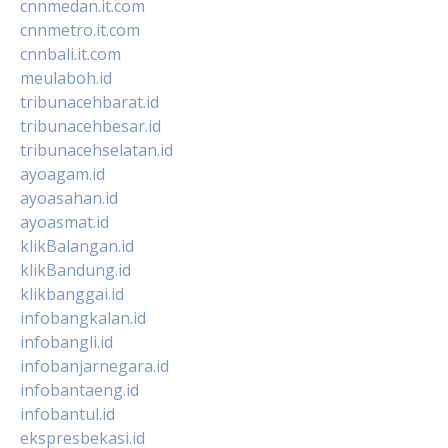
cnnmedan.it.com
cnnmetro.it.com
cnnbali.it.com
meulaboh.id
tribunacehbarat.id
tribunacehbesar.id
tribunacehselatan.id
ayoagam.id
ayoasahan.id
ayoasmat.id
klikBalangan.id
klikBandung.id
klikbanggai.id
infobangkalan.id
infobangli.id
infobanjarnegara.id
infobantaeng.id
infobantul.id
ekspresbekasi.id