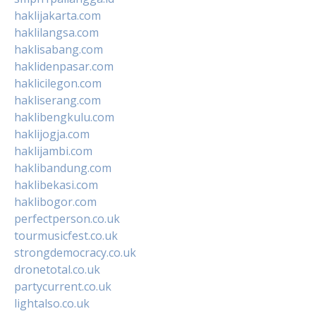
haklijakarta.com
haklilangsa.com
haklisabang.com
haklidenpasar.com
haklicilegon.com
hakliserang.com
haklibengkulu.com
haklijogja.com
haklijambi.com
haklibandung.com
haklibekasi.com
haklibogor.com
perfectperson.co.uk
tourmusicfest.co.uk
strongdemocracy.co.uk
dronetotal.co.uk
partycurrent.co.uk
lightalso.co.uk