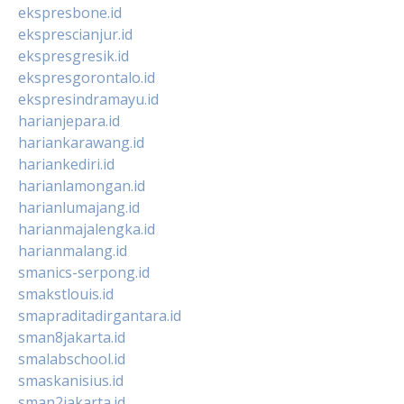
ekspresbone.id
eksprescianjur.id
ekspresgresik.id
ekspresgorontalo.id
ekspresindramayu.id
harianjepara.id
hariankarawang.id
hariankediri.id
harianlamongan.id
harianlumajang.id
harianmajalengka.id
harianmalang.id
smanics-serpong.id
smakstlouis.id
smapraditadirgantara.id
sman8jakarta.id
smalabschool.id
smaskanisius.id
sman2jakarta.id