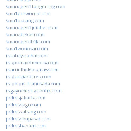
smanegeri1tangerang.com
sma1purworejo.com
sma1malang.com
smanegeri1jember.com
sman2bekasi.com
smanegeri47jkt.com
sma1wonosari.com
rscahayasehat.com
rsuprimaintimedika.com
rsarunlhokseumaw.com
rsufauziahbireu.com
rsumumcitrahusada.com
rsgayomedicalcentre.com
polresjakarta.com
polresdago.com
polressabang.com
polresdenpasar.com
polresbanten.com