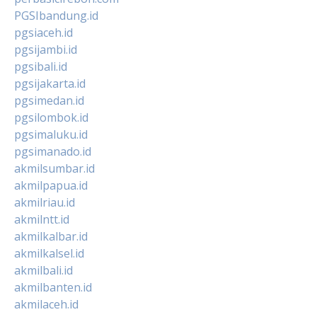
PGSIbandung.id
pgsiaceh.id
pgsijambi.id
pgsibali.id
pgsijakarta.id
pgsimedan.id
pgsilombok.id
pgsimaluku.id
pgsimanado.id
akmilsumbar.id
akmilpapua.id
akmilriau.id
akmilntt.id
akmilkalbar.id
akmilkalsel.id
akmilbali.id
akmilbanten.id
akmilaceh.id