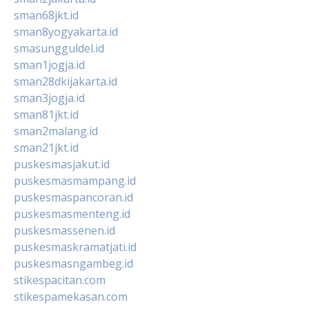
sman68jkt.id
sman8yogyakarta.id
smasungguldel.id
sman1jogja.id
sman28dkijakarta.id
sman3jogja.id
sman81jkt.id
sman2malang.id
sman21jkt.id
puskesmasjakut.id
puskesmasmampang.id
puskesmaspancoran.id
puskesmasmenteng.id
puskesmassenen.id
puskesmaskramatjati.id
puskesmasngambeg.id
stikespacitan.com
stikespamekasan.com