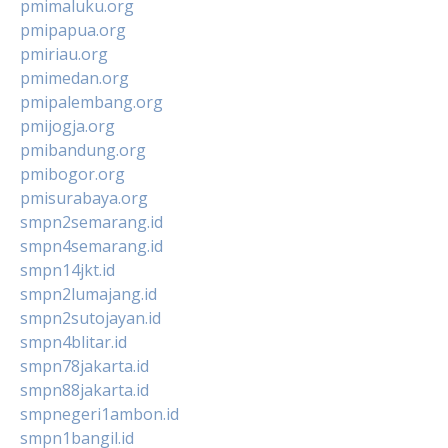
pmimaluku.org
pmipapua.org
pmiriau.org
pmimedan.org
pmipalembang.org
pmijogja.org
pmibandung.org
pmibogor.org
pmisurabaya.org
smpn2semarang.id
smpn4semarang.id
smpn14jkt.id
smpn2lumajang.id
smpn2sutojayan.id
smpn4blitar.id
smpn78jakarta.id
smpn88jakarta.id
smpnegeri1ambon.id
smpn1bangil.id