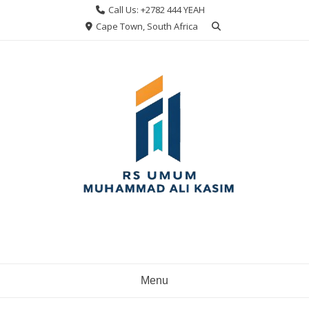
Skip
Call Us: +2782 444 YEAH
to
Cape Town, South Africa
content
Menu