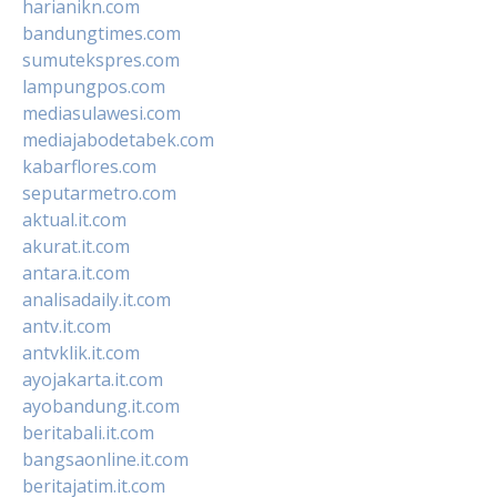
harianikn.com
bandungtimes.com
sumutekspres.com
lampungpos.com
mediasulawesi.com
mediajabodetabek.com
kabarflores.com
seputarmetro.com
aktual.it.com
akurat.it.com
antara.it.com
analisadaily.it.com
antv.it.com
antvklik.it.com
ayojakarta.it.com
ayobandung.it.com
beritabali.it.com
bangsaonline.it.com
beritajatim.it.com