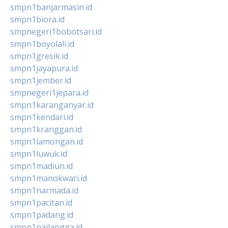
smpn1banjarmasin.id
smpn1biora.id
smpnegeri1bobotsari.id
smpn1boyolali.id
smpn1gresik.id
smpn1jayapura.id
smpn1jember.id
smpnegeri1jepara.id
smpn1karanganyar.id
smpn1kendari.id
smpn1kranggan.id
smpn1lamongan.id
smpn1luwuk.id
smpn1madiun.id
smpn1manokwari.id
smpn1narmada.id
smpn1pacitan.id
smpn1padang.id
smpn1pailangga.id