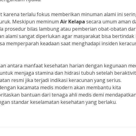
karena terlalu fokus memberikan minuman alami ini sering
buruk. Meskipun meminum
Air Kelapa
secara umum aman d
a prosedur bilas lambung atau pemberian obat-obatan dar
n alami sangat diperlukan agar masyarakat bisa bertindak 
 bisa memperparah keadaan saat menghadapi insiden keracu
kan antara manfaat kesehatan harian dengan kegunaan me
untuk menjaga stamina dan hidrasi tubuh setelah beraktivit
n resmi jika terjadi indikasi keracunan yang serius.
l dengan kacamata medis modern akan membantu kita
oritaskan bantuan dari tenaga ahli medis demi mendapatka
ngan standar keselamatan kesehatan yang berlaku.