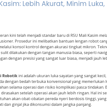
Kasim: Lebih Akurat, Minim Luka,
ran kini telah menjadi standar baru di RSU Mali Kasim mela
usioner. Prosedur ini melibatkan bantuan lengan robot can
melalui konsol kontrol dengan akurasi tingkat mikron. Tekn
ulit dilakukan dengan tangan manusia biasa, seperti naviga
an dengan presisi yang sangat luar biasa, menjadi jauh le
i Robotik
ini adalah ukuran luka sayatan yang sangat kecil,
beda dengan bedah terbuka konvensional yang memerlukan 
ahan selama operasi dan risiko komplikasi pasca tindakan. 
 dirasakan setelah operasi akan jauh lebih ringan. Hal ini s
han akan obat-obatan pereda nyeri berdosis tinggi, yang
ti dan ginjal jika dikonsumsi dalam jangka panjang.