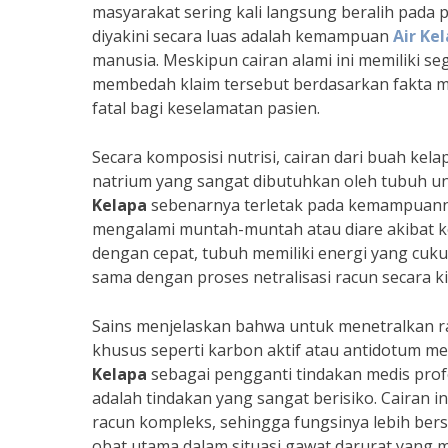
masyarakat sering kali langsung beralih pada 
diyakini secara luas adalah kemampuan
Air Ke
manusia. Meskipun cairan alami ini memiliki s
membedah klaim tersebut berdasarkan fakta me
fatal bagi keselamatan pasien.
Secara komposisi nutrisi, cairan dari buah kela
natrium yang sangat dibutuhkan oleh tubuh u
Kelapa
sebenarnya terletak pada kemampuanny
mengalami muntah-muntah atau diare akibat k
dengan cepat, tubuh memiliki energi yang cuk
sama dengan proses netralisasi racun secara ki
Sains menjelaskan bahwa untuk menetralkan ra
khusus seperti karbon aktif atau antidotum me
Kelapa
sebagai pengganti tindakan medis profe
adalah tindakan yang sangat berisiko. Cairan 
racun kompleks, sehingga fungsinya lebih ber
obat utama dalam situasi gawat darurat yang