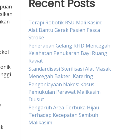
Recent Posts
mpuan
sikan
ukan
Terapi Robotik RSU Mali Kasim:
Alat Bantu Gerak Pasien Pasca
Stroke
.
Penerapan Gelang RFID Mencegah
okol
Kejahatan Penukaran Bayi Ruang
Rawat
onik.
Standardisasi Sterilisasi Alat Masak
inggi
Mencegah Bakteri Katering
Penganiayaan Nakes: Kasus
Pemukulan Perawat Malikasim
Diusut
a
Pengaruh Area Terbuka Hijau
Terhadap Kecepatan Sembuh
Malikasim
uk