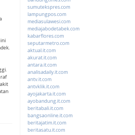
sumutekspres.com
lampungpos.com
a
mediasulawesi.com
mediajabodetabek.com
kabarflores.com
ini
seputarmetro.com
ndek.
aktual.it.com
akurat.it.com
antara.it.com
gi.
analisadaily.it.com
araf
antv.it.com
akit
antvklik.it.com
atan
ayojakarta.it.com
ayobandung.it.com
beritabali.it.com
bangsaonline.it.com
beritajatim.it.com
beritasatu.it.com