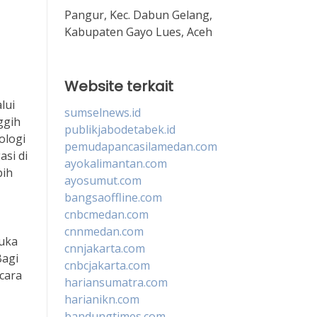
Pangur, Kec. Dabun Gelang,
Kabupaten Gayo Lues, Aceh
Website terkait
lui
sumselnews.id
ggih
publikjabodetabek.id
ologi
pemudapancasilamedan.com
si di
ayokalimantan.com
bih
ayosumut.com
bangsaoffline.com
cnbcmedan.com
cnnmedan.com
luka
cnnjakarta.com
Bagi
cnbcjakarta.com
ecara
hariansumatra.com
harianikn.com
bandungtimes.com