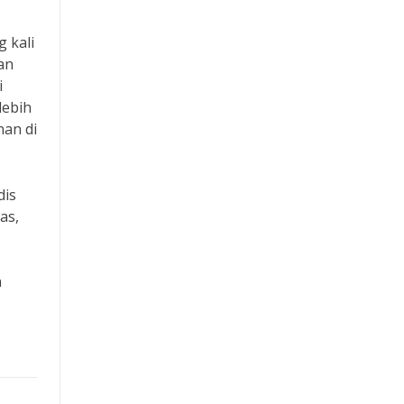
 kali
an
i
lebih
nan di
dis
as,
n