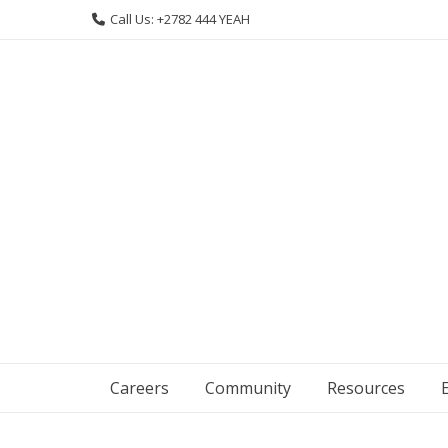
Skip
Call Us: +2782 444 YEAH
to
content
Careers
Community
Resources