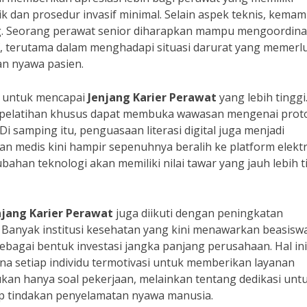
 dan prosedur invasif minimal. Selain aspek teknis, kema
g. Seorang perawat senior diharapkan mampu mengoordina
if, terutama dalam menghadapi situasi darurat yang memerl
n nyawa pasien.
a untuk mencapai
Jenjang Karier Perawat
yang lebih tinggi
n pelatihan khusus dapat membuka wawasan mengenai prot
i samping itu, penguasaan literasi digital juga menjadi
 medis kini hampir sepenuhnya beralih ke platform elektr
han teknologi akan memiliki nilai tawar yang jauh lebih t
njang Karier Perawat
juga diikuti dengan peningkatan
. Banyak institusi kesehatan yang kini menawarkan beasisw
ebagai bentuk investasi jangka panjang perusahaan. Hal ini
na setiap individu termotivasi untuk memberikan layanan
ukan hanya soal pekerjaan, melainkan tentang dedikasi unt
iap tindakan penyelamatan nyawa manusia.