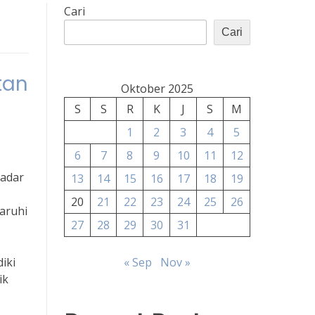
Cari
Cari
tan
Oktober 2025
S
S
R
K
J
S
M
1
2
3
4
5
6
7
8
9
10
11
12
kadar
13
14
15
16
17
18
19
20
21
22
23
24
25
26
aruhi
27
28
29
30
31
iki
« Sep
Nov »
ik