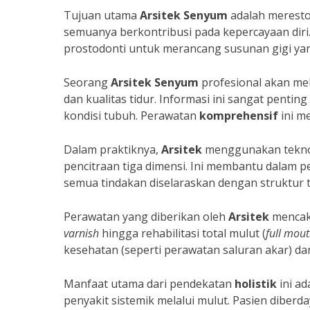
Tujuan utama
Arsitek Senyum
adalah merestor
semuanya berkontribusi pada kepercayaan diri
prostodonti untuk merancang susunan gigi yan
Seorang
Arsitek Senyum
profesional akan mel
dan kualitas tidur. Informasi ini sangat penti
kondisi tubuh. Perawatan
komprehensif
ini m
Dalam praktiknya,
Arsitek
menggunakan teknolo
pencitraan tiga dimensi. Ini membantu dalam
semua tindakan diselaraskan dengan struktur
Perawatan yang diberikan oleh
Arsitek
mencak
varnish
hingga rehabilitasi total mulut (
full mout
kesehatan (seperti perawatan saluran akar) d
Manfaat utama dari pendekatan
holistik
ini ad
penyakit sistemik melalui mulut. Pasien diberd