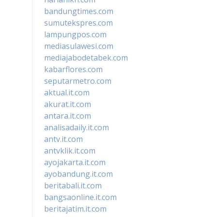
bandungtimes.com
sumutekspres.com
lampungpos.com
mediasulawesi.com
mediajabodetabek.com
kabarflores.com
seputarmetro.com
aktual.it.com
akurat.it.com
antara.it.com
analisadaily.it.com
antv.it.com
antvklik.it.com
ayojakarta.it.com
ayobandung.it.com
beritabali.it.com
bangsaonline.it.com
beritajatim.it.com