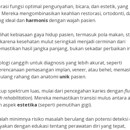
asi fungsi optimal pengunyahan, bicara, dan estetik, yang
. Mereka mengombinasikan keahlian restorasi, ortodonti, d
g ideal dan
harmonis
dengan wajah pasien.
ihat kebiasaan gaya hidup pasien, termasuk pola makan, st
ng karena kesehatan mulut seringkali menjadi cerminan dari
emastikan hasil jangka panjang, bukan sekadar perbaikan in
gi canggih untuk diagnosis yang lebih akurat, seperti
 perencanaan pemasangan implan,
veneer
, atau behel, memas
 tulang rahang dan anatomi
unik
pasien.
up spektrum luas, mulai dari pencegahan karies dengan
fl
h rehabilitation
). Mereka memastikan transisi mulus antara 
an aspek
estetika
(seperti pemutihan gigi).
alah minimnya risiko masalah berulang dan potensi deteksi 
ayakan dengan edukasi tentang perawatan diri yang tepat,