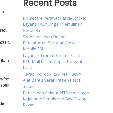
Recent Posts
an
Homecare Perawat Pasca-Stroke:
Layanan Kunjungan Pemulihan
res,
Gerak RS
Sistem Antrean Online
stan.
Pendaftaran Berobat: Aplikasi
Mobile RSU
Layanan Trauma Center 24 Jam
tikan
RSU Mali Kasim: Cepat Tangani
Laka
Terapi Robotik RSU Mali Kasim:
uoride
Alat Bantu Gerak Pasien Pasca
aspek
Stroke
Penerapan Gelang RFID Mencegah
Kejahatan Penukaran Bayi Ruang
dini
Rawat