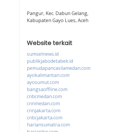
Pangur, Kec. Dabun Gelang,
Kabupaten Gayo Lues, Aceh
Website terkait
sumselnews.id
publikjabodetabek.id
pemudapancasilamedan.com
ayokalimantan.com
ayosumut.com
bangsaoffline.com
cnbcmedan.com
cnnmedan.com
cnnjakarta.com
cnbcjakarta.com
hariansumatra.com
harianikn.com