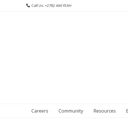
Skip
Call Us: +2782 444 YEAH
to
content
Careers
Community
Resources