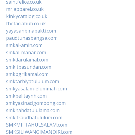
saintfelice.co.uk
mrjapparel.co.uk
kinkycatalog.co.uk
thefaciahub.co.uk
yayasanbinabakti.com
paudtunasbangsa.com
smkal-amin.com
smkal-manar.com
smkdarulamal.com
smkitpasundan.com
smkpgrikamal.com
smktarbiyatululum.com
smkyasalam-elummah.com
smkpelitaynh.com
smkyasinacigombong.com
smknahdatululama.com
smkitraudhatululum.com
SMKMIFTAHULSALAM.com
SMKSILIWANGIMANDIRI.com