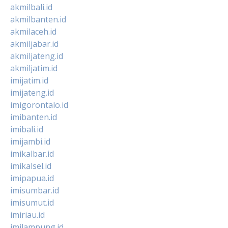
akmilbali.id
akmilbanten.id
akmilaceh.id
akmiljabar.id
akmiljateng.id
akmiljatim.id
imijatim.id
imijateng.id
imigorontalo.id
imibanten.id
imibali.id
imijambi.id
imikalbar.id
imikalsel.id
imipapua.id
imisumbar.id
imisumut.id
imiriau.id
imilampung.id