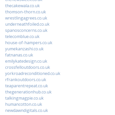
thecakewala.co.uk
thomson-thorn.co.uk
wrestlingagrees.co.uk
underneathfoiled.co.uk
spanosconcerns.co.uk
telecomblue.co.uk
house-of-hampers.co.uk
yumekanzashi.co.uk
fatnanas.co.uk
emilykatedesign.co.uk
crossfelloutdoors.co.uk
yorkroadreconditioned.co.uk
rfrankoutdoors.co.uk
teaparentrepeat.co.uk
thegenerationhub.co.uk
talkingmagpie.co.uk
humancotton.co.uk
newdawndigitals.co.uk