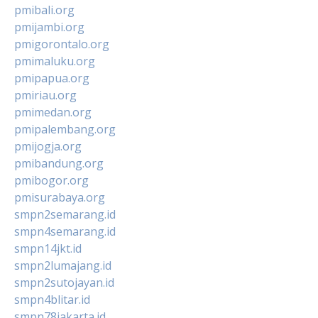
pmibali.org
pmijambi.org
pmigorontalo.org
pmimaluku.org
pmipapua.org
pmiriau.org
pmimedan.org
pmipalembang.org
pmijogja.org
pmibandung.org
pmibogor.org
pmisurabaya.org
smpn2semarang.id
smpn4semarang.id
smpn14jkt.id
smpn2lumajang.id
smpn2sutojayan.id
smpn4blitar.id
smpn78jakarta.id