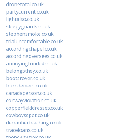
dronetotal.co.uk
partycurrent.co.uk
lightalso.co.uk
sleepyguards.co.uk
stephensmoke.co.uk
trialuncomfortable.co.uk
accordingchapel.co.uk
accordingoversees.co.uk
annoyingfunded.co.uk
belongsthey.co.uk
bootsrover.co.uk
burndeniers.co.uk
canadaperson.co.uk
conwayviolation.co.uk
copperfielddresses.co.uk
cowboysspot.co.uk
decemberteaching.co.uk
traceloans.co.uk
thenewsweek.co.uk