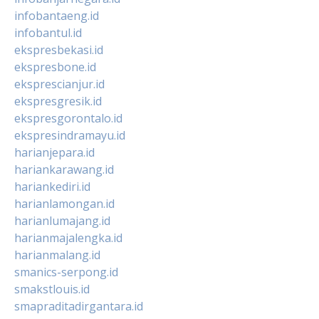
infobantaeng.id
infobantul.id
ekspresbekasi.id
ekspresbone.id
eksprescianjur.id
ekspresgresik.id
ekspresgorontalo.id
ekspresindramayu.id
harianjepara.id
hariankarawang.id
hariankediri.id
harianlamongan.id
harianlumajang.id
harianmajalengka.id
harianmalang.id
smanics-serpong.id
smakstlouis.id
smapraditadirgantara.id