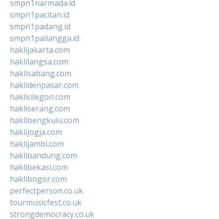
smpn1narmada.id
smpn1pacitan.id
smpn1padang.id
smpn1pailangga.id
haklijakarta.com
haklilangsa.com
haklisabang.com
haklidenpasar.com
haklicilegon.com
hakliserang.com
haklibengkulu.com
haklijogja.com
haklijambi.com
haklibandung.com
haklibekasi.com
haklibogor.com
perfectperson.co.uk
tourmusicfest.co.uk
strongdemocracy.co.uk