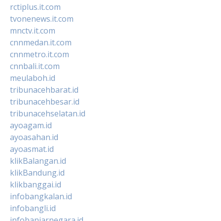
rctiplus.it.com
tvonenews.it.com
mnctv.it.com
cnnmedan.it.com
cnnmetro.it.com
cnnbali.it.com
meulaboh.id
tribunacehbarat.id
tribunacehbesar.id
tribunacehselatan.id
ayoagam.id
ayoasahan.id
ayoasmat.id
klikBalangan.id
klikBandung.id
klikbanggai.id
infobangkalan.id
infobangli.id
infobanjarnegara.id