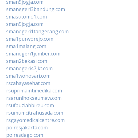
sman9jogja.com
smanegeri3bandung.com
smasutomo1.com
sman5jogja.com
smanegeri1tangerang.com
sma1purworejo.com
sma1malang.com
smanegeri1jember.com
sman2bekasi.com
smanegeri47jkt.com
sma1wonosari.com
rscahayasehat.com
rsuprimaintimedika.com
rsarunlhokseumaw.com
rsufauziahbireu.com
rsumumcitrahusada.com
rsgayomedicalcentre.com
polresjakarta.com
polresdago.com