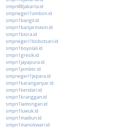
smpn88jakarta.id
smpnegeri1ambon.id
smpn1bangil.id
smpn1banjarmasin.id
smpn1biora.id
smpnegeri1bobotsari.id
smpn1boyolali.id
smpn1gresik.id
smpn1jayapura.id
smpn1jember.id
smpnegeri1jepara.id
smpn1karanganyar.id
smpn1kendari.id
smpn1kranggan.id
smpn1lamongan.id
smpn1luwuk.id
smpn1madiun.id
smpn1manokwari.id