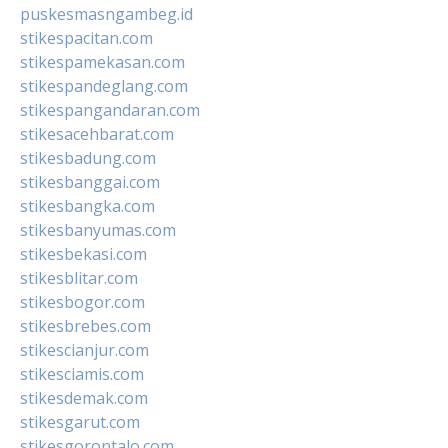
puskesmasngambeg.id
stikespacitan.com
stikespamekasan.com
stikespandeglang.com
stikespangandaran.com
stikesacehbarat.com
stikesbadung.com
stikesbanggai.com
stikesbangka.com
stikesbanyumas.com
stikesbekasi.com
stikesblitar.com
stikesbogor.com
stikesbrebes.com
stikescianjur.com
stikesciamis.com
stikesdemak.com
stikesgarut.com
stikesgorontalo.com