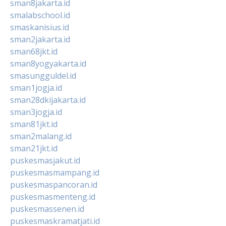
sman8jakarta.id
smalabschool.id
smaskanisius.id
sman2jakarta.id
sman68jkt.id
sman8yogyakarta.id
smasungguldel.id
sman1jogja.id
sman28dkijakarta.id
sman3jogja.id
sman81jkt.id
sman2malang.id
sman21jkt.id
puskesmasjakut.id
puskesmasmampang.id
puskesmaspancoran.id
puskesmasmenteng.id
puskesmassenen.id
puskesmaskramatjati.id