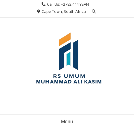
Skip
Call Us: +2782 444 YEAH
to
Cape Town, South Africa
content
Menu