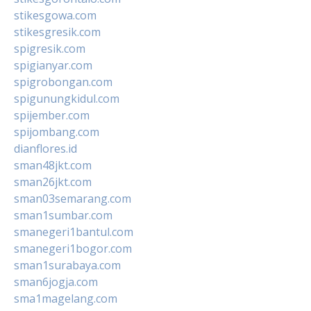
stikesgowa.com
stikesgresik.com
spigresik.com
spigianyar.com
spigrobongan.com
spigunungkidul.com
spijember.com
spijombang.com
dianflores.id
sman48jkt.com
sman26jkt.com
sman03semarang.com
sman1sumbar.com
smanegeri1bantul.com
smanegeri1bogor.com
sman1surabaya.com
sman6jogja.com
sma1magelang.com