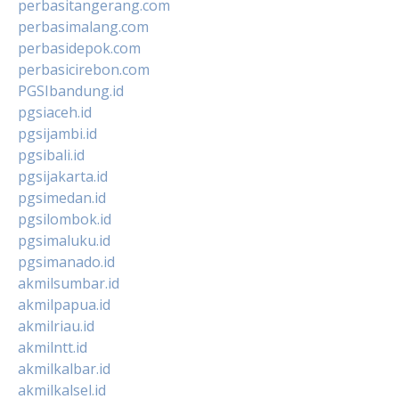
perbasitangerang.com
perbasimalang.com
perbasidepok.com
perbasicirebon.com
PGSIbandung.id
pgsiaceh.id
pgsijambi.id
pgsibali.id
pgsijakarta.id
pgsimedan.id
pgsilombok.id
pgsimaluku.id
pgsimanado.id
akmilsumbar.id
akmilpapua.id
akmilriau.id
akmilntt.id
akmilkalbar.id
akmilkalsel.id