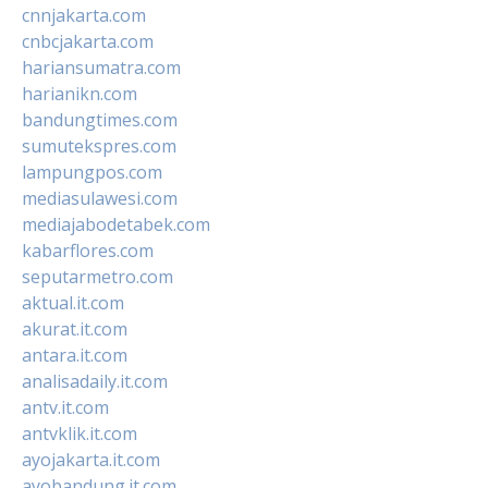
cnnjakarta.com
cnbcjakarta.com
hariansumatra.com
harianikn.com
bandungtimes.com
sumutekspres.com
lampungpos.com
mediasulawesi.com
mediajabodetabek.com
kabarflores.com
seputarmetro.com
aktual.it.com
akurat.it.com
antara.it.com
analisadaily.it.com
antv.it.com
antvklik.it.com
ayojakarta.it.com
ayobandung.it.com