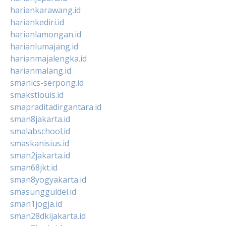
hariankarawang.id
hariankediri.id
harianlamongan.id
harianlumajang.id
harianmajalengka.id
harianmalang.id
smanics-serpong.id
smakstlouis.id
smapraditadirgantara.id
sman8jakarta.id
smalabschool.id
smaskanisius.id
sman2jakarta.id
sman68jkt.id
sman8yogyakarta.id
smasungguldel.id
sman1jogja.id
sman28dkijakarta.id