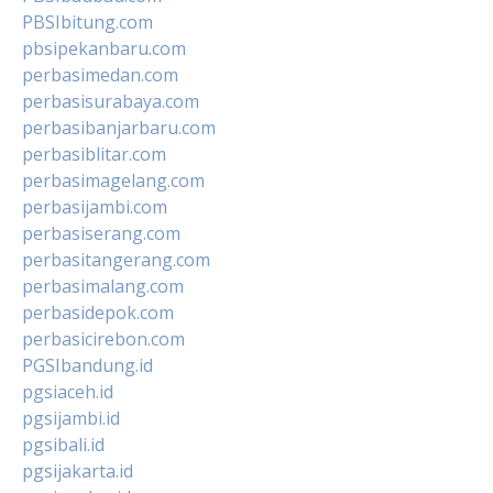
PBSIbitung.com
pbsipekanbaru.com
perbasimedan.com
perbasisurabaya.com
perbasibanjarbaru.com
perbasiblitar.com
perbasimagelang.com
perbasijambi.com
perbasiserang.com
perbasitangerang.com
perbasimalang.com
perbasidepok.com
perbasicirebon.com
PGSIbandung.id
pgsiaceh.id
pgsijambi.id
pgsibali.id
pgsijakarta.id