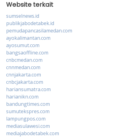
Website terkait
sumselnews.id
publikjabodetabek.id
pemudapancasilamedan.com
ayokalimantan.com
ayosumut.com
bangsaoffline.com
cnbcmedan.com
cnnmedan.com
cnnjakarta.com
cnbcjakarta.com
hariansumatra.com
harianikn.com
bandungtimes.com
sumutekspres.com
lampungpos.com
mediasulawesi.com
mediajabodetabek.com