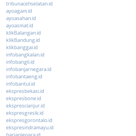
tribunacehselatan.id
ayoagam.id
ayoasahan.id
ayoasmat.id
klikBalangan.id
klikBandung.id
klikbanggai.id
infobangkalan.id
infobangli.id
infobanjarnegara.id
infobantaeng.id
infobantul.id
ekspresbekasi.id
ekspresbone.id
eksprescianjur.id
ekspresgresik.id
ekspresgorontalo.id
ekspresindramayu.id
harianjepara.id