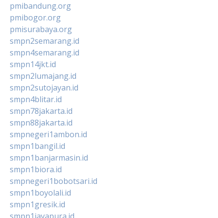
pmibandung.org
pmibogor.org
pmisurabaya.org
smpn2semarang.id
smpn4semarang.id
smpn14jkt.id
smpn2lumajang.id
smpn2sutojayan.id
smpn4blitar.id
smpn78jakarta.id
smpn88jakarta.id
smpnegeri1ambon.id
smpn1bangil.id
smpn1banjarmasin.id
smpn1biora.id
smpnegeri1bobotsari.id
smpn1boyolali.id
smpn1gresik.id
smpn1jayapura.id