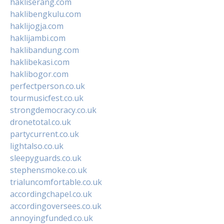
hakliserang.com
haklibengkulu.com
haklijogja.com
haklijambi.com
haklibandung.com
haklibekasi.com
haklibogor.com
perfectperson.co.uk
tourmusicfest.co.uk
strongdemocracy.co.uk
dronetotal.co.uk
partycurrent.co.uk
lightalso.co.uk
sleepyguards.co.uk
stephensmoke.co.uk
trialuncomfortable.co.uk
accordingchapel.co.uk
accordingoversees.co.uk
annoyingfunded.co.uk