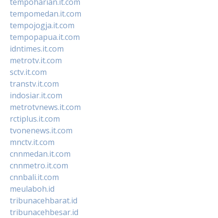
tempoharian.it.com
tempomedan.it.com
tempojogja.it.com
tempopapua.it.com
idntimes.it.com
metrotv.it.com
sctv.it.com
transtv.it.com
indosiar.it.com
metrotvnews.it.com
rctiplus.it.com
tvonenews.it.com
mnctv.it.com
cnnmedan.it.com
cnnmetro.it.com
cnnbali.it.com
meulaboh.id
tribunacehbarat.id
tribunacehbesar.id