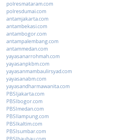
polresmataram.com
polresdumai.com
antamjakarta.com
antambekasi.com
antambogor.com
antampalembang.com
antammedan.com
yayasanarrohmah.com
yayasanpkbm.com
yayasanmambaulirsyad.com
yayasanabm.com
yayasandharmawanita.com
PBSIjakarta.com
PBSIbogor.com
PBSImedan.com
PBSIlampung.com
PBSIkaltim.com
PBSIsumbar.com
PBSIbaubau.com