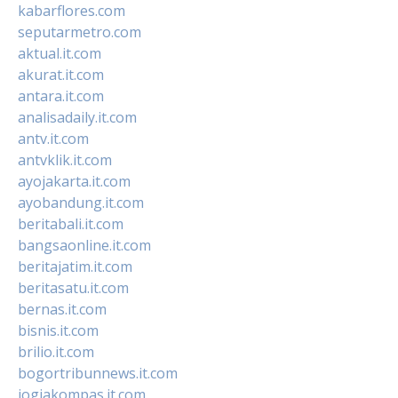
kabarflores.com
seputarmetro.com
aktual.it.com
akurat.it.com
antara.it.com
analisadaily.it.com
antv.it.com
antvklik.it.com
ayojakarta.it.com
ayobandung.it.com
beritabali.it.com
bangsaonline.it.com
beritajatim.it.com
beritasatu.it.com
bernas.it.com
bisnis.it.com
brilio.it.com
bogortribunnews.it.com
jogjakompas.it.com