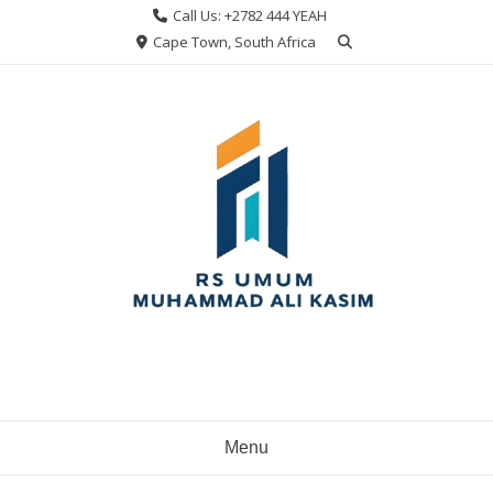
Skip
Call Us: +2782 444 YEAH
to
Cape Town, South Africa
content
Menu