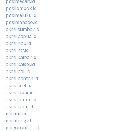
pgsimedan.id
pgsilombok.id
pgsimaluku.id
pgsimanado.id
akmilsumbar.id
akmilpapua.id
akmilriau.id
akmilntt.id
akmilkalbar.id
akmilkalsel.id
akmilbali.id
akmilbanten.id
akmilaceh.id
akmiljabar.id
akmiljateng.id
akmiljatim.id
imijatim.id
imijateng.id
imigorontalo.id