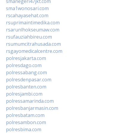
smanegeri47jkt.com
sma1wonosari.com
rscahayasehat.com
rsuprimaintimedika.com
rsarunlhokseumaw.com
rsufauziahbireu.com
rsumumcitrahusada.com
rsgayomedicalcentre.com
polresjakarta.com
polresdago.com
polressabang.com
polresdenpasar.com
polresbanten.com
polresjambi.com
polressamarinda.com
polresbanjarmasin.com
polresbatam.com
polresambon.com
polresbima.com