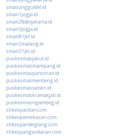
smasungguldel.id
sman1jogja.id
sman28dkijakarta.id
sman3jogja.id
sman81jkt.id
sman2malang.id
sman21jkt.id
puskesmasjakut.id
puskesmasmampang.id
puskesmaspancoran.id
puskesmasmenteng.id
puskesmassenen.id
puskesmaskramatjati.id
puskesmasngambeg.id
stikespacitan.com
stikespamekasan.com
stikespandeglang.com
stikespangandaran.com