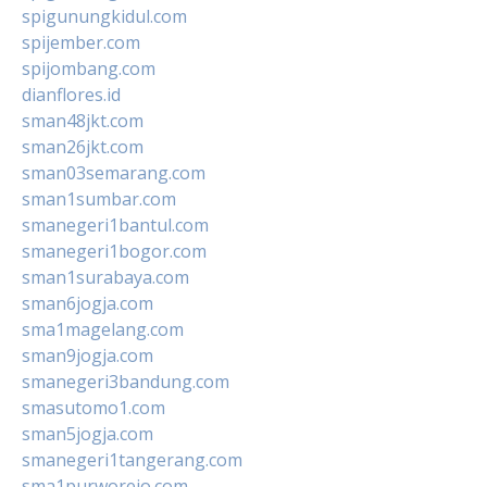
spigunungkidul.com
spijember.com
spijombang.com
dianflores.id
sman48jkt.com
sman26jkt.com
sman03semarang.com
sman1sumbar.com
smanegeri1bantul.com
smanegeri1bogor.com
sman1surabaya.com
sman6jogja.com
sma1magelang.com
sman9jogja.com
smanegeri3bandung.com
smasutomo1.com
sman5jogja.com
smanegeri1tangerang.com
sma1purworejo.com