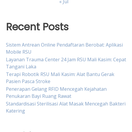
« Jul
Recent Posts
Sistem Antrean Online Pendaftaran Berobat: Aplikasi
Mobile RSU
Layanan Trauma Center 24 Jam RSU Mali Kasim: Cepat
Tangani Laka
Terapi Robotik RSU Mali Kasim: Alat Bantu Gerak
Pasien Pasca Stroke
Penerapan Gelang RFID Mencegah Kejahatan
Penukaran Bayi Ruang Rawat
Standardisasi Sterilisasi Alat Masak Mencegah Bakteri
Katering