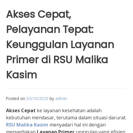
Akses Cepat,
Pelayanan Tepat:
Keunggulan Layanan
Primer di RSU Malika
Kasim
Posted on
03/10/2025
by
admin
Akses Cepat
ke layanan kesehatan adalah
kebutuhan mendasar, terutama dalam situasi darurat.
RSU Malika Kasim
menyadari hal ini dengan
menyediakan
Layanan Primer
unggulan yang efisien.