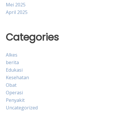
Mei 2025
April 2025
Categories
Alkes
berita
Edukasi
Kesehatan
Obat
Operasi
Penyakit
Uncategorized