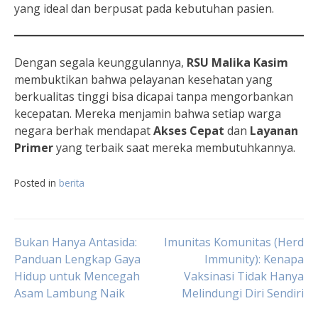
yang ideal dan berpusat pada kebutuhan pasien.
Dengan segala keunggulannya,
RSU Malika Kasim
membuktikan bahwa pelayanan kesehatan yang
berkualitas tinggi bisa dicapai tanpa mengorbankan
kecepatan. Mereka menjamin bahwa setiap warga
negara berhak mendapat
Akses Cepat
dan
Layanan
Primer
yang terbaik saat mereka membutuhkannya.
Posted in
berita
Navigasi
Bukan Hanya Antasida:
Imunitas Komunitas (Herd
Panduan Lengkap Gaya
Immunity): Kenapa
Hidup untuk Mencegah
Vaksinasi Tidak Hanya
pos
Asam Lambung Naik
Melindungi Diri Sendiri