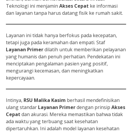
Teknologi ini menjamin
Akses Cepat
ke informasi
dan layanan tanpa harus datang fisik ke rumah sakit.
Layanan ini tidak hanya berfokus pada kecepatan,
tetapi juga pada keramahan dan empati. Staf
Layanan Primer
dilatih untuk memberikan pelayanan
yang humanis dan penuh perhatian. Pendekatan ini
menciptakan pengalaman pasien yang positif,
mengurangi kecemasan, dan meningkatkan
kepercayaan.
Intinya,
RSU Malika Kasim
berhasil mendefinisikan
ulang standar
Layanan Primer
dengan prinsip
Akses
Cepat
dan akurasi. Mereka memastikan bahwa tidak
ada waktu yang terbuang saat kesehatan
dipertaruhkan. Ini adalah model layanan kesehatan