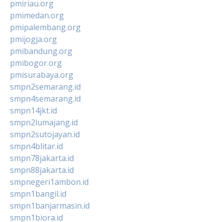
pmiriau.org
pmimedan.org
pmipalembang.org
pmijogja.org
pmibandung.org
pmibogor.org
pmisurabaya.org
smpn2semarang.id
smpn4semarang.id
smpn14jkt.id
smpn2lumajang.id
smpn2sutojayan.id
smpn4blitar.id
smpn78jakarta.id
smpn88jakarta.id
smpnegeri1ambon.id
smpn1bangil.id
smpn1banjarmasin.id
smpn1biora.id