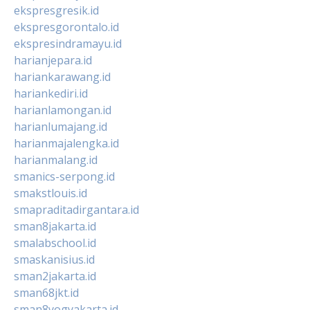
ekspresgresik.id
ekspresgorontalo.id
ekspresindramayu.id
harianjepara.id
hariankarawang.id
hariankediri.id
harianlamongan.id
harianlumajang.id
harianmajalengka.id
harianmalang.id
smanics-serpong.id
smakstlouis.id
smapraditadirgantara.id
sman8jakarta.id
smalabschool.id
smaskanisius.id
sman2jakarta.id
sman68jkt.id
sman8yogyakarta.id