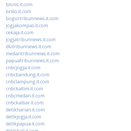
bisnis.it.com
brilio.it.com
bogortribunnews.it.com
jogjakompas.it.com
cekaja.it.com
jogjatribunnews.it.com
dkitribunnews.it.com
medantribunnews.it.com
papuatribunnews.it.com
cnbcjogja.it.com
cnbcbandung.it.com
cnbclampung.it.com
cnbckaltim.it.com
cnbcmedan.it.com
cnbckalbar.it.com
detikharian.it.com
detikjogja.it.com
detikpapua.it.com
detikbali.it.com