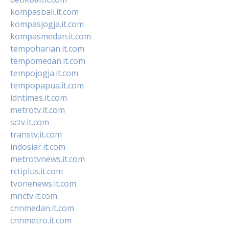
kompasbali.it.com
kompasjogja.it.com
kompasmedan.it.com
tempoharian.it.com
tempomedan.it.com
tempojogja.it.com
tempopapua.it.com
idntimes.it.com
metrotv.it.com
sctv.it.com
transtv.it.com
indosiar.it.com
metrotvnews.it.com
rctiplus.it.com
tvonenews.it.com
mnctv.it.com
cnnmedan.it.com
cnnmetro.it.com