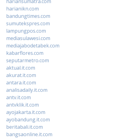
hariansumatra.com
harianikn.com
bandungtimes.com
sumutekspres.com
lampungpos.com
mediasulawesi.com
mediajabodetabek.com
kabarflores.com
seputarmetro.com
aktual.it.com
akurat.it.com
antara.it.com
analisadaily.it.com
antv.it.com
antvklik.it.com
ayojakarta.it.com
ayobandung.it.com
beritabali.it.com
bangsaonline.it.com