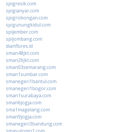
spigresik.com
spigianyar.com
spigrobongan.com
spigunungkidul.com
spijember.com
spijombang.com
dianflores.id
sman48jkt.com
sman26jkt.com
sman03semarang.com
sman1sumbar.com
smanegeri1bantul.com
smanegeri1bogor.com
sman1surabaya.com
sman6jogja.com
sma1magelang.com
sman9jogja.com
smanegeri3bandung.com
smasutomo1.com