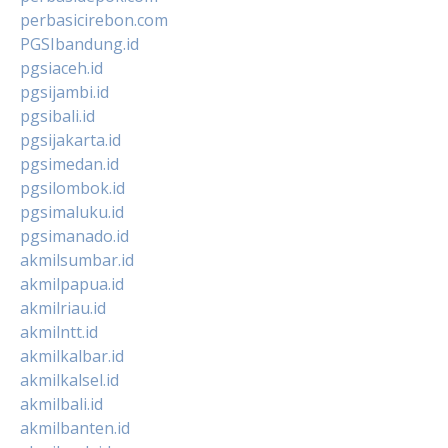
perbasicirebon.com
PGSIbandung.id
pgsiaceh.id
pgsijambi.id
pgsibali.id
pgsijakarta.id
pgsimedan.id
pgsilombok.id
pgsimaluku.id
pgsimanado.id
akmilsumbar.id
akmilpapua.id
akmilriau.id
akmilntt.id
akmilkalbar.id
akmilkalsel.id
akmilbali.id
akmilbanten.id