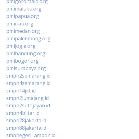
pmigorontalo.org
pmimaluku.org
pmipapua.org
pmiriau.org
pmimedan.org
pmipalembang.org
pmijogja.org
pmibandung.org
pmibogor.org
pmisurabaya.org
smpn2semarang.id
smpn4semarang.id
smpn14jkt.id
smpn2lumajang.id
smpn2sutojayan.id
smpn4blitar.id
smpn78jakarta.id
smpn88jakarta.id
smpnegeri1ambon.id