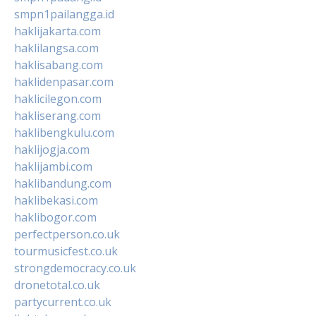
smpn1pailangga.id
haklijakarta.com
haklilangsa.com
haklisabang.com
haklidenpasar.com
haklicilegon.com
hakliserang.com
haklibengkulu.com
haklijogja.com
haklijambi.com
haklibandung.com
haklibekasi.com
haklibogor.com
perfectperson.co.uk
tourmusicfest.co.uk
strongdemocracy.co.uk
dronetotal.co.uk
partycurrent.co.uk