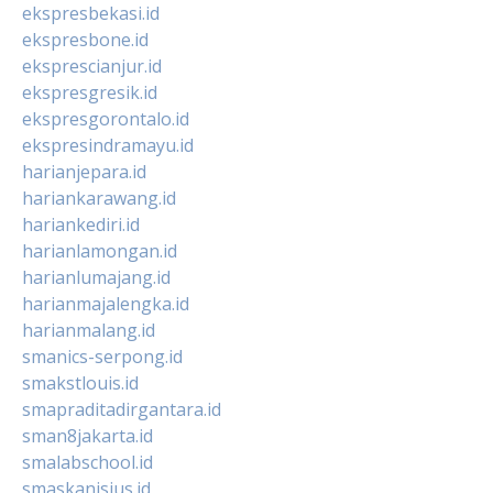
ekspresbekasi.id
ekspresbone.id
eksprescianjur.id
ekspresgresik.id
ekspresgorontalo.id
ekspresindramayu.id
harianjepara.id
hariankarawang.id
hariankediri.id
harianlamongan.id
harianlumajang.id
harianmajalengka.id
harianmalang.id
smanics-serpong.id
smakstlouis.id
smapraditadirgantara.id
sman8jakarta.id
smalabschool.id
smaskanisius.id