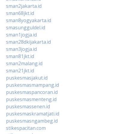
sman2jakarta.id
sman68jkt.id
sman8yogyakarta.id
smasungguldel.id
sman1jogja.id
sman28dkijakarta.id
sman3jogja.id
sman81jkt.id
sman2malang.id
sman21jkt.id
puskesmasjakut.id
puskesmasmampang.id
puskesmaspancoran.id
puskesmasmenteng.id
puskesmassenen.id
puskesmaskramatjati.id
puskesmasngambeg.id
stikespacitan.com