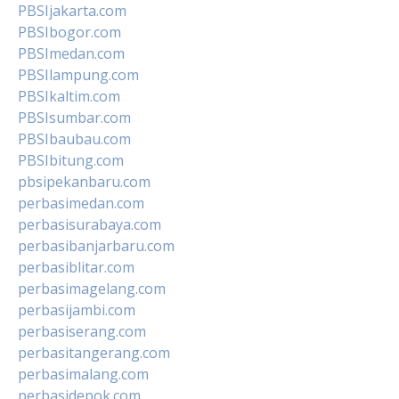
PBSIjakarta.com
PBSIbogor.com
PBSImedan.com
PBSIlampung.com
PBSIkaltim.com
PBSIsumbar.com
PBSIbaubau.com
PBSIbitung.com
pbsipekanbaru.com
perbasimedan.com
perbasisurabaya.com
perbasibanjarbaru.com
perbasiblitar.com
perbasimagelang.com
perbasijambi.com
perbasiserang.com
perbasitangerang.com
perbasimalang.com
perbasidepok.com