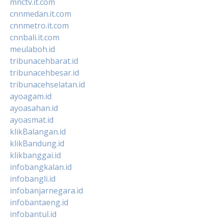
mnctv.it.com
cnnmedan.it.com
cnnmetro.it.com
cnnbali.it.com
meulaboh.id
tribunacehbarat.id
tribunacehbesar.id
tribunacehselatan.id
ayoagam.id
ayoasahan.id
ayoasmat.id
klikBalangan.id
klikBandung.id
klikbanggai.id
infobangkalan.id
infobangli.id
infobanjarnegara.id
infobantaeng.id
infobantul.id