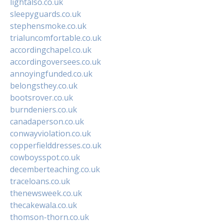
lightalso.co.uk
sleepyguards.co.uk
stephensmoke.co.uk
trialuncomfortable.co.uk
accordingchapel.co.uk
accordingoversees.co.uk
annoyingfunded.co.uk
belongsthey.co.uk
bootsrover.co.uk
burndeniers.co.uk
canadaperson.co.uk
conwayviolation.co.uk
copperfielddresses.co.uk
cowboysspot.co.uk
decemberteaching.co.uk
traceloans.co.uk
thenewsweek.co.uk
thecakewala.co.uk
thomson-thorn.co.uk