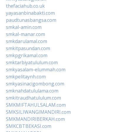
thefaciahub.co.uk
yayasanbinabakti.com
paudtunasbangsa.com
smkal-amin.com
smkal-manar.com
smkdarulamal.com
smkitpasundan.com
smkpgrikamal.com
smktarbiyatululum.com
smkyasalam-elummah.com
smkpelitaynh.com
smkyasinacigombong.com
smknahdatululama.com
smkitraudhatululum.com
SMKMIFTAHULSALAM.com
SMKSILIWANGIMANDIRI.com
SMKMANDIRIBERKAH.com
SMKCBTBEKASI.com