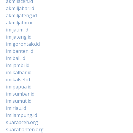
akmilaceh.id
akmiljabar.id
akmiljateng.id
akmiljatim.id
imijatim.id
imijateng.id
imigorontalo.id
imibanten.id
imibali.id
imijambi.id
imikalbar.id
imikalsel.id
imipapua.id
imisumbar.id
imisumut.id
imiriau.id
imilampung.id
suaraaceh.org
suarabanten.org