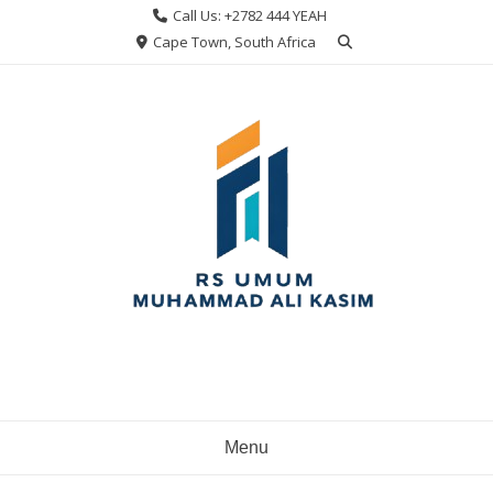
Skip
Call Us: +2782 444 YEAH
to
Cape Town, South Africa
content
Menu