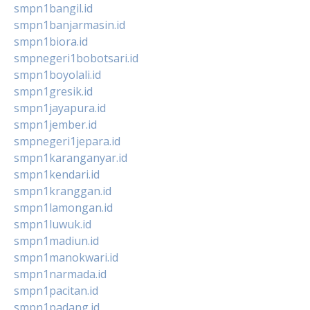
smpn1bangil.id
smpn1banjarmasin.id
smpn1biora.id
smpnegeri1bobotsari.id
smpn1boyolali.id
smpn1gresik.id
smpn1jayapura.id
smpn1jember.id
smpnegeri1jepara.id
smpn1karanganyar.id
smpn1kendari.id
smpn1kranggan.id
smpn1lamongan.id
smpn1luwuk.id
smpn1madiun.id
smpn1manokwari.id
smpn1narmada.id
smpn1pacitan.id
smpn1padang.id