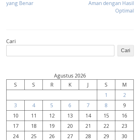
yang Benar
Aman dengan Hasil
pos
Optimal
Cari
Cari
Agustus 2026
S
S
R
K
J
S
M
1
2
3
4
5
6
7
8
9
10
11
12
13
14
15
16
17
18
19
20
21
22
23
24
25
26
27
28
29
30