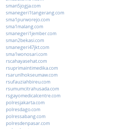
sman5jogja.com
smanegeri1tangerang.com
sma1purworejo.com
sma1malang.com
smanegeri1jember.com
sman2bekasi.com
smanegeri47jkt.com
sma1wonosari.com
rscahayasehat.com
rsuprimaintimedika.com
rsarunlhokseumaw.com
rsufauziahbireu.com
rsumumcitrahusada.com
rsgayomedicalcentre.com
polresjakarta.com
polresdago.com
polressabang.com
polresdenpasar.com