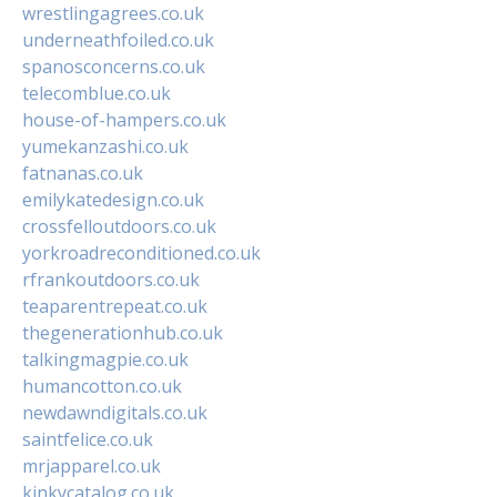
wrestlingagrees.co.uk
underneathfoiled.co.uk
spanosconcerns.co.uk
telecomblue.co.uk
house-of-hampers.co.uk
yumekanzashi.co.uk
fatnanas.co.uk
emilykatedesign.co.uk
crossfelloutdoors.co.uk
yorkroadreconditioned.co.uk
rfrankoutdoors.co.uk
teaparentrepeat.co.uk
thegenerationhub.co.uk
talkingmagpie.co.uk
humancotton.co.uk
newdawndigitals.co.uk
saintfelice.co.uk
mrjapparel.co.uk
kinkycatalog.co.uk