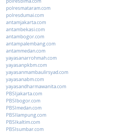
polresbima.com
polresmataram.com
polresdumai.com
antamjakarta.com
antambekasi.com
antambogor.com
antampalembang.com
antammedan.com
yayasanarrohmah.com
yayasanpkbm.com
yayasanmambaulirsyad.com
yayasanabm.com
yayasandharmawanita.com
PBSIjakarta.com
PBSIbogor.com
PBSImedan.com
PBSIlampung.com
PBSIkaltim.com
PBSIsumbar.com