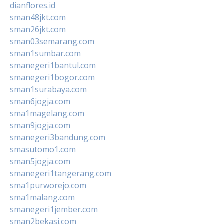
dianflores.id
sman48jkt.com
sman26jkt.com
sman03semarang.com
sman1sumbar.com
smanegeri1bantul.com
smanegeri1bogor.com
sman1surabaya.com
sman6jogja.com
sma1magelang.com
sman9jogja.com
smanegeri3bandung.com
smasutomo1.com
sman5jogja.com
smanegeri1tangerang.com
sma1purworejo.com
sma1malang.com
smanegeri1jember.com
sman2bekasi.com