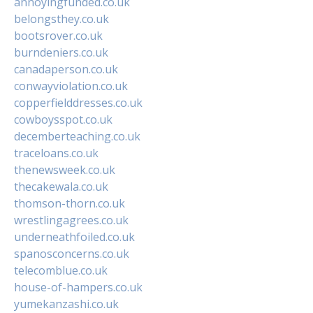
annoyingfunded.co.uk
belongsthey.co.uk
bootsrover.co.uk
burndeniers.co.uk
canadaperson.co.uk
conwayviolation.co.uk
copperfielddresses.co.uk
cowboysspot.co.uk
decemberteaching.co.uk
traceloans.co.uk
thenewsweek.co.uk
thecakewala.co.uk
thomson-thorn.co.uk
wrestlingagrees.co.uk
underneathfoiled.co.uk
spanosconcerns.co.uk
telecomblue.co.uk
house-of-hampers.co.uk
yumekanzashi.co.uk