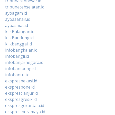
tribunacehbesar.id
tribunacehselatan.id
ayoagam.id
ayoasahan.id
ayoasmat.id
klikBalangan.id
klikBandung.id
klikbanggai.id
infobangkalan.id
infobangli.id
infobanjarnegara.id
infobantaeng.id
infobantul.id
ekspresbekasi.id
ekspresbone.id
eksprescianjur.id
ekspresgresik.id
ekspresgorontalo.id
ekspresindramayu.id