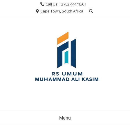
Skip
Call Us: +2782 444 YEAH
to
Cape Town, South Africa
content
Menu