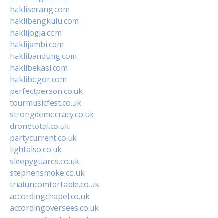
hakliserang.com
haklibengkulu.com
haklijogja.com
haklijambi.com
haklibandung.com
haklibekasi.com
haklibogor.com
perfectperson.co.uk
tourmusicfest.co.uk
strongdemocracy.co.uk
dronetotal.co.uk
partycurrent.co.uk
lightalso.co.uk
sleepyguards.co.uk
stephensmoke.co.uk
trialuncomfortable.co.uk
accordingchapel.co.uk
accordingoversees.co.uk