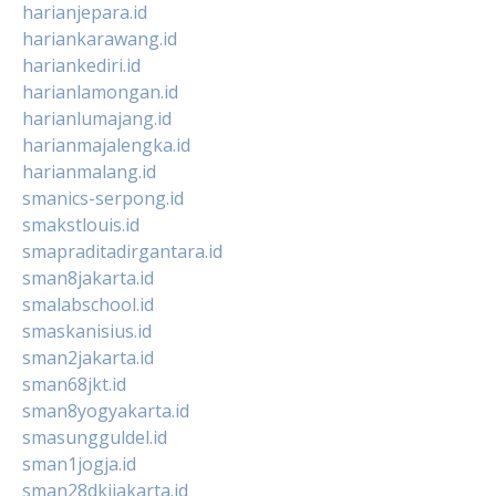
harianjepara.id
hariankarawang.id
hariankediri.id
harianlamongan.id
harianlumajang.id
harianmajalengka.id
harianmalang.id
smanics-serpong.id
smakstlouis.id
smapraditadirgantara.id
sman8jakarta.id
smalabschool.id
smaskanisius.id
sman2jakarta.id
sman68jkt.id
sman8yogyakarta.id
smasungguldel.id
sman1jogja.id
sman28dkijakarta.id