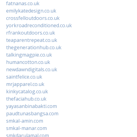
fatnanas.co.uk
emilykatedesign.co.uk
crossfelloutdoors.co.uk
yorkroadreconditioned.co.uk
rfrankoutdoors.co.uk
teaparentrepeat.co.uk
thegenerationhub.co.uk
talkingmagpie.co.uk
humancotton.co.uk
newdawndigitals.co.uk
saintfelice.co.uk
mrjapparel.co.uk
kinkycatalog.co.uk
thefaciahub.co.uk
yayasanbinabakti.com
paudtunasbangsa.com
smkal-amin.com
smkal-manar.com
smkdarulamal.com