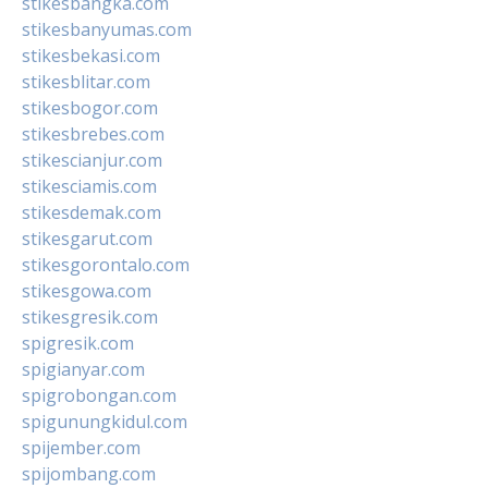
stikesbangka.com
stikesbanyumas.com
stikesbekasi.com
stikesblitar.com
stikesbogor.com
stikesbrebes.com
stikescianjur.com
stikesciamis.com
stikesdemak.com
stikesgarut.com
stikesgorontalo.com
stikesgowa.com
stikesgresik.com
spigresik.com
spigianyar.com
spigrobongan.com
spigunungkidul.com
spijember.com
spijombang.com