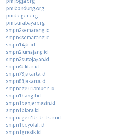
pmijogja.org
pmibandung.org
pmibogor.org
pmisurabaya.org
smpn2semarang.id
smpn4semarang.id
smpn14jkt.id
smpn2lumajang.id
smpn2sutojayan.id
smpn4blitar.id
smpn78jakarta.id
smpn88jakarta.id
smpnegeri1ambon.id
smpn1bangil.id
smpn1banjarmasin.id
smpn1biora.id
smpnegeri1bobotsari.id
smpn1boyolali.id
smpn1gresik.id