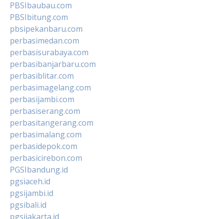
PBSIbaubau.com
PBSIbitung.com
pbsipekanbaru.com
perbasimedan.com
perbasisurabaya.com
perbasibanjarbaru.com
perbasiblitar.com
perbasimagelang.com
perbasijambi.com
perbasiserang.com
perbasitangerang.com
perbasimalang.com
perbasidepok.com
perbasicirebon.com
PGSIbandung.id
pgsiaceh.id
pgsijambi.id
pgsibali.id
pgsijakarta.id