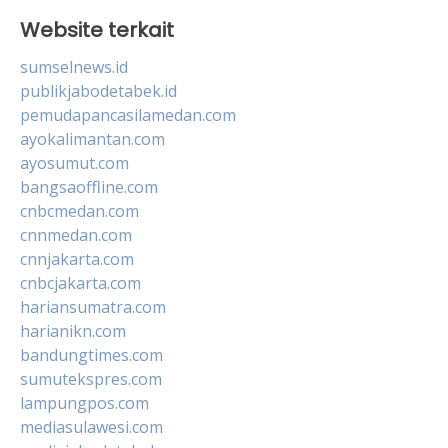
Website terkait
sumselnews.id
publikjabodetabek.id
pemudapancasilamedan.com
ayokalimantan.com
ayosumut.com
bangsaoffline.com
cnbcmedan.com
cnnmedan.com
cnnjakarta.com
cnbcjakarta.com
hariansumatra.com
harianikn.com
bandungtimes.com
sumutekspres.com
lampungpos.com
mediasulawesi.com