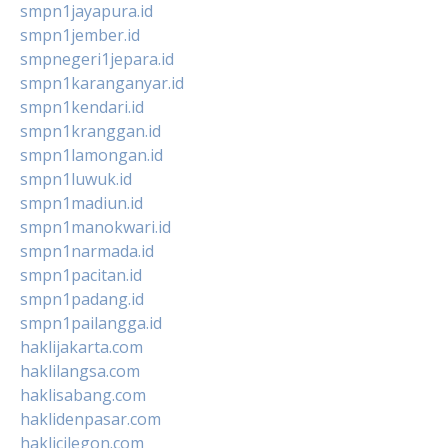
smpn1jayapura.id
smpn1jember.id
smpnegeri1jepara.id
smpn1karanganyar.id
smpn1kendari.id
smpn1kranggan.id
smpn1lamongan.id
smpn1luwuk.id
smpn1madiun.id
smpn1manokwari.id
smpn1narmada.id
smpn1pacitan.id
smpn1padang.id
smpn1pailangga.id
haklijakarta.com
haklilangsa.com
haklisabang.com
haklidenpasar.com
haklicilegon.com