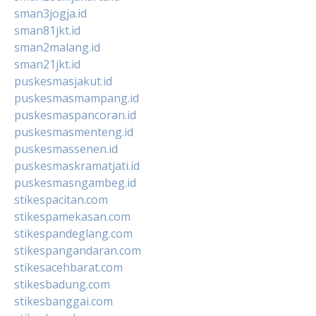
sman3jogja.id
sman81jkt.id
sman2malang.id
sman21jkt.id
puskesmasjakut.id
puskesmasmampang.id
puskesmaspancoran.id
puskesmasmenteng.id
puskesmassenen.id
puskesmaskramatjati.id
puskesmasngambeg.id
stikespacitan.com
stikespamekasan.com
stikespandeglang.com
stikespangandaran.com
stikesacehbarat.com
stikesbadung.com
stikesbanggai.com