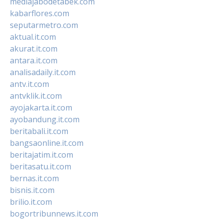
mediajabodetabek.com
kabarflores.com
seputarmetro.com
aktual.it.com
akurat.it.com
antara.it.com
analisadaily.it.com
antv.it.com
antvklik.it.com
ayojakarta.it.com
ayobandung.it.com
beritabali.it.com
bangsaonline.it.com
beritajatim.it.com
beritasatu.it.com
bernas.it.com
bisnis.it.com
brilio.it.com
bogortribunnews.it.com