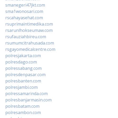
smanegeri47jkt.com
sma1wonosari.com
rscahayasehat.com
rsuprimaintimedika.com
rsarunlhokseumaw.com
rsufauziahbireu.com
rsumumcitrahusada.com
rsgayomedicalcentre.com
polresjakarta.com
polresdago.com
polressabang.com
polresdenpasar.com
polresbanten.com
polresjambi.com
polressamarinda.com
polresbanjarmasin.com
polresbatam.com
polresambon.com