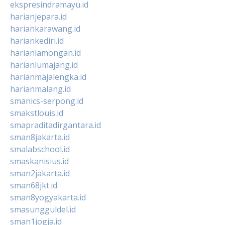
ekspresindramayu.id
harianjepara.id
hariankarawang.id
hariankediri.id
harianlamongan.id
harianlumajang.id
harianmajalengka.id
harianmalang.id
smanics-serpong.id
smakstlouis.id
smapraditadirgantara.id
sman8jakarta.id
smalabschool.id
smaskanisius.id
sman2jakarta.id
sman68jkt.id
sman8yogyakarta.id
smasungguldel.id
sman1jogja.id