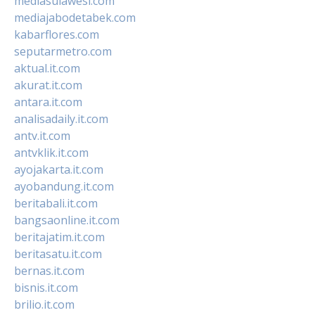
mediasulawesi.com
mediajabodetabek.com
kabarflores.com
seputarmetro.com
aktual.it.com
akurat.it.com
antara.it.com
analisadaily.it.com
antv.it.com
antvklik.it.com
ayojakarta.it.com
ayobandung.it.com
beritabali.it.com
bangsaonline.it.com
beritajatim.it.com
beritasatu.it.com
bernas.it.com
bisnis.it.com
brilio.it.com