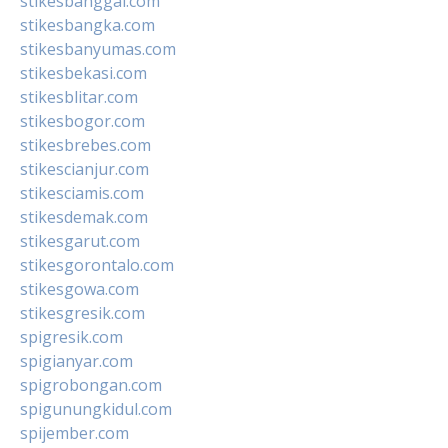
stikesbanggai.com
stikesbangka.com
stikesbanyumas.com
stikesbekasi.com
stikesblitar.com
stikesbogor.com
stikesbrebes.com
stikescianjur.com
stikesciamis.com
stikesdemak.com
stikesgarut.com
stikesgorontalo.com
stikesgowa.com
stikesgresik.com
spigresik.com
spigianyar.com
spigrobongan.com
spigunungkidul.com
spijember.com