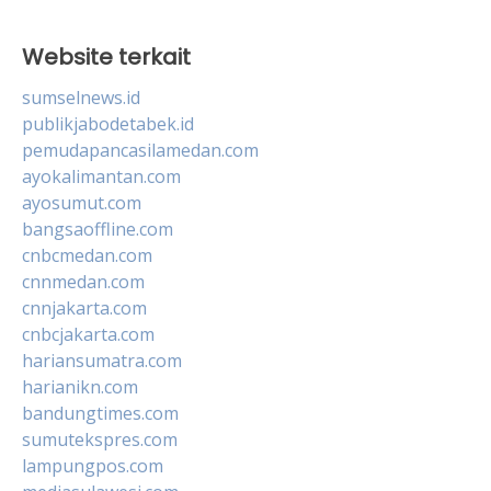
Website terkait
sumselnews.id
publikjabodetabek.id
pemudapancasilamedan.com
ayokalimantan.com
ayosumut.com
bangsaoffline.com
cnbcmedan.com
cnnmedan.com
cnnjakarta.com
cnbcjakarta.com
hariansumatra.com
harianikn.com
bandungtimes.com
sumutekspres.com
lampungpos.com