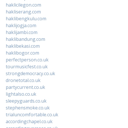
haklicilegon.com
hakliserang.com
haklibengkulu.com
haklijogja.com
haklijambi.com
haklibandung.com
haklibekasi.com
haklibogor.com
perfectperson.co.uk
tourmusicfest.co.uk
strongdemocracy.co.uk
dronetotal.co.uk
partycurrent.co.uk
lightalso.co.uk
sleepyguards.co.uk
stephensmoke.co.uk
trialuncomfortable.co.uk
accordingchapel.co.uk