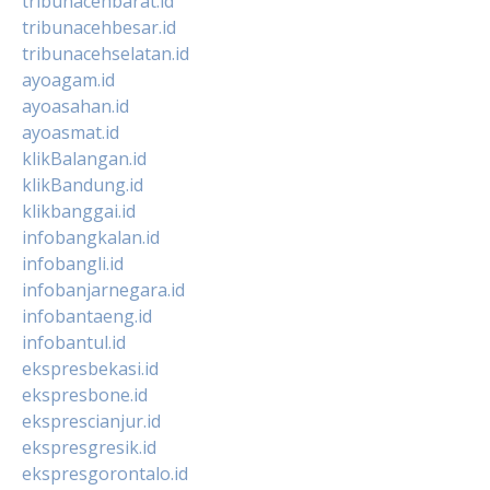
tribunacehbarat.id
tribunacehbesar.id
tribunacehselatan.id
ayoagam.id
ayoasahan.id
ayoasmat.id
klikBalangan.id
klikBandung.id
klikbanggai.id
infobangkalan.id
infobangli.id
infobanjarnegara.id
infobantaeng.id
infobantul.id
ekspresbekasi.id
ekspresbone.id
eksprescianjur.id
ekspresgresik.id
ekspresgorontalo.id