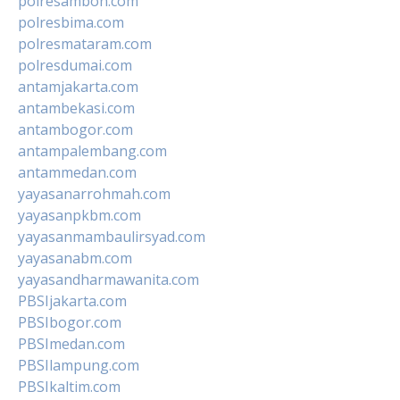
polresambon.com
polresbima.com
polresmataram.com
polresdumai.com
antamjakarta.com
antambekasi.com
antambogor.com
antampalembang.com
antammedan.com
yayasanarrohmah.com
yayasanpkbm.com
yayasanmambaulirsyad.com
yayasanabm.com
yayasandharmawanita.com
PBSIjakarta.com
PBSIbogor.com
PBSImedan.com
PBSIlampung.com
PBSIkaltim.com