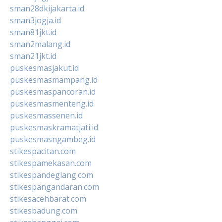
sman28dkijakarta.id
sman3jogja.id
sman81jkt.id
sman2malang.id
sman21jkt.id
puskesmasjakut.id
puskesmasmampang.id
puskesmaspancoran.id
puskesmasmenteng.id
puskesmassenen.id
puskesmaskramatjati.id
puskesmasngambeg.id
stikespacitan.com
stikespamekasan.com
stikespandeglang.com
stikespangandaran.com
stikesacehbarat.com
stikesbadung.com