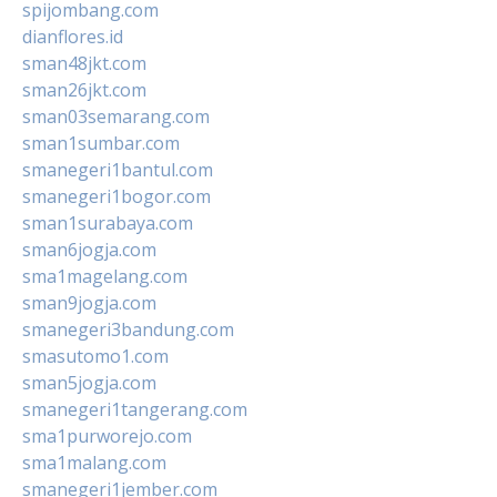
spijombang.com
dianflores.id
sman48jkt.com
sman26jkt.com
sman03semarang.com
sman1sumbar.com
smanegeri1bantul.com
smanegeri1bogor.com
sman1surabaya.com
sman6jogja.com
sma1magelang.com
sman9jogja.com
smanegeri3bandung.com
smasutomo1.com
sman5jogja.com
smanegeri1tangerang.com
sma1purworejo.com
sma1malang.com
smanegeri1jember.com