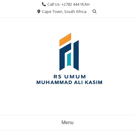
Skip
Call Us: +2782 444 YEAH
to
Cape Town, South Africa
content
Menu