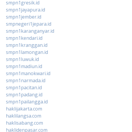
smpn1gresik.id
smpn1jayapura.id
smpn1jember.id
smpnegeri1jepara.id
smpn1karanganyar.id
smpn1kendari.id
smpn1kranggan.id
smpn1lamongan.id
smpn1luwuk.id
smpn1madiun.id
smpn1manokwari.id
smpn1narmada.id
smpn1pacitan.id
smpn1padang.id
smpn1pailangga.id
haklijakarta.com
haklilangsa.com
haklisabang.com
haklidenpasar.com