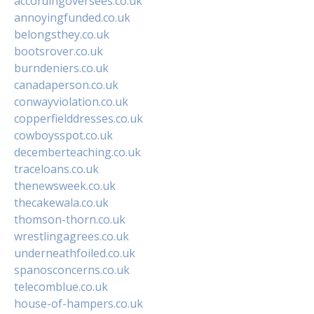
accordingoversees.co.uk
annoyingfunded.co.uk
belongsthey.co.uk
bootsrover.co.uk
burndeniers.co.uk
canadaperson.co.uk
conwayviolation.co.uk
copperfielddresses.co.uk
cowboysspot.co.uk
decemberteaching.co.uk
traceloans.co.uk
thenewsweek.co.uk
thecakewala.co.uk
thomson-thorn.co.uk
wrestlingagrees.co.uk
underneathfoiled.co.uk
spanosconcerns.co.uk
telecomblue.co.uk
house-of-hampers.co.uk