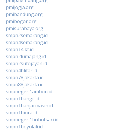
pmipalembang.org
pmijogja.org
pmibandung.org
pmibogor.org
pmisurabaya.org
smpn2semarang.id
smpn4semarang.id
smpn14jkt.id
smpn2lumajang.id
smpn2sutojayan.id
smpn4blitar.id
smpn78jakarta.id
smpn88jakarta.id
smpnegeri1ambon.id
smpn1bangil.id
smpn1banjarmasin.id
smpn1biora.id
smpnegeri1bobotsari.id
smpn1boyolali.id