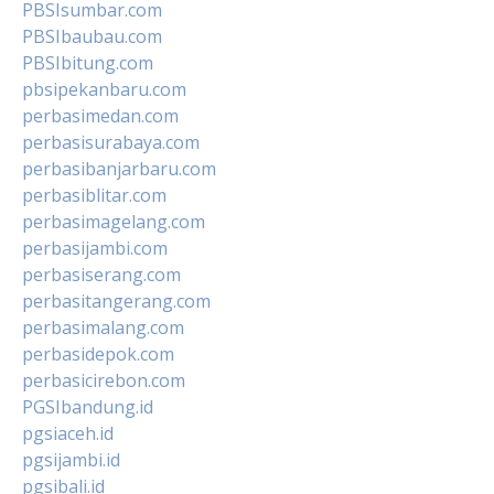
PBSIsumbar.com
PBSIbaubau.com
PBSIbitung.com
pbsipekanbaru.com
perbasimedan.com
perbasisurabaya.com
perbasibanjarbaru.com
perbasiblitar.com
perbasimagelang.com
perbasijambi.com
perbasiserang.com
perbasitangerang.com
perbasimalang.com
perbasidepok.com
perbasicirebon.com
PGSIbandung.id
pgsiaceh.id
pgsijambi.id
pgsibali.id