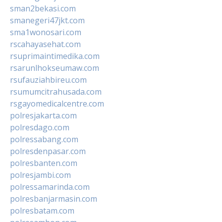
sman2bekasi.com
smanegeri47jkt.com
sma1wonosari.com
rscahayasehat.com
rsuprimaintimedika.com
rsarunlhokseumaw.com
rsufauziahbireu.com
rsumumcitrahusada.com
rsgayomedicalcentre.com
polresjakarta.com
polresdago.com
polressabang.com
polresdenpasar.com
polresbanten.com
polresjambi.com
polressamarinda.com
polresbanjarmasin.com
polresbatam.com