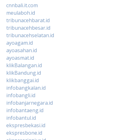
cnnbali.it.com
meulaboh.id
tribunacehbarat.id
tribunacehbesar.id
tribunacehselatan.id
ayoagam.id
ayoasahan.id
ayoasmat.id
klikBalangan.id
klikBandung.id
klikbanggai.id
infobangkalan.id
infobangli.id
infobanjarnegara.id
infobantaeng.id
infobantul.id
ekspresbekasi.id
ekspresbone.id