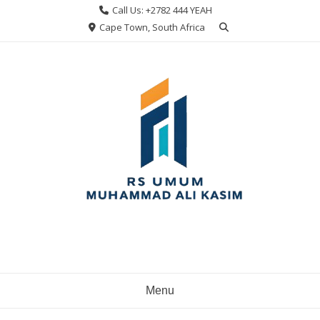
Skip
Call Us: +2782 444 YEAH
to
Cape Town, South Africa
content
Menu