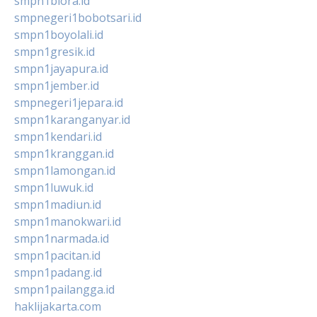
smpn1biora.id
smpnegeri1bobotsari.id
smpn1boyolali.id
smpn1gresik.id
smpn1jayapura.id
smpn1jember.id
smpnegeri1jepara.id
smpn1karanganyar.id
smpn1kendari.id
smpn1kranggan.id
smpn1lamongan.id
smpn1luwuk.id
smpn1madiun.id
smpn1manokwari.id
smpn1narmada.id
smpn1pacitan.id
smpn1padang.id
smpn1pailangga.id
haklijakarta.com