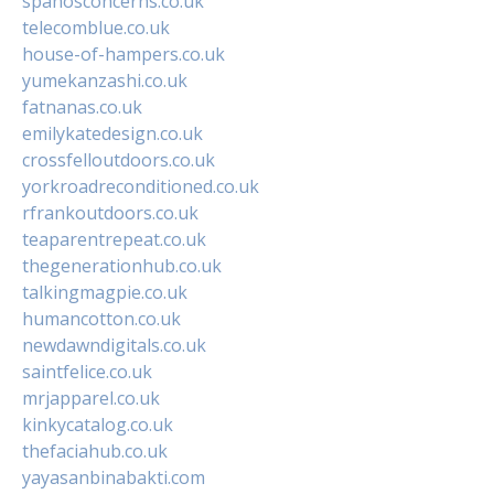
spanosconcerns.co.uk
telecomblue.co.uk
house-of-hampers.co.uk
yumekanzashi.co.uk
fatnanas.co.uk
emilykatedesign.co.uk
crossfelloutdoors.co.uk
yorkroadreconditioned.co.uk
rfrankoutdoors.co.uk
teaparentrepeat.co.uk
thegenerationhub.co.uk
talkingmagpie.co.uk
humancotton.co.uk
newdawndigitals.co.uk
saintfelice.co.uk
mrjapparel.co.uk
kinkycatalog.co.uk
thefaciahub.co.uk
yayasanbinabakti.com