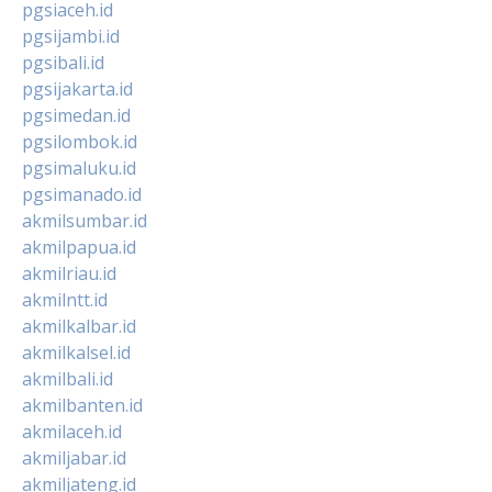
pgsiaceh.id
pgsijambi.id
pgsibali.id
pgsijakarta.id
pgsimedan.id
pgsilombok.id
pgsimaluku.id
pgsimanado.id
akmilsumbar.id
akmilpapua.id
akmilriau.id
akmilntt.id
akmilkalbar.id
akmilkalsel.id
akmilbali.id
akmilbanten.id
akmilaceh.id
akmiljabar.id
akmiljateng.id