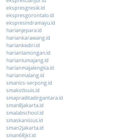
eksprescianjur.id
ekspresgresik.id
ekspresgorontalo.id
ekspresindramayu.id
harianjepara.id
hariankarawang.id
hariankediri.id
harianlamongan.id
harianlumajang.id
harianmajalengka.id
harianmalang.id
smanics-serpong.id
smakstlouis.id
smapraditadirgantara.id
sman8jakarta.id
smalabschool.id
smaskanisius.id
sman2jakarta.id
sman68jkt.id