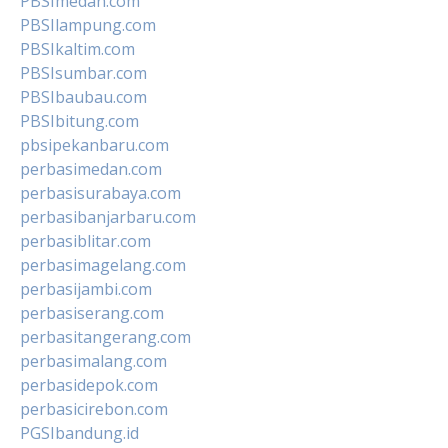
PBSImedan.com
PBSIlampung.com
PBSIkaltim.com
PBSIsumbar.com
PBSIbaubau.com
PBSIbitung.com
pbsipekanbaru.com
perbasimedan.com
perbasisurabaya.com
perbasibanjarbaru.com
perbasiblitar.com
perbasimagelang.com
perbasijambi.com
perbasiserang.com
perbasitangerang.com
perbasimalang.com
perbasidepok.com
perbasicirebon.com
PGSIbandung.id