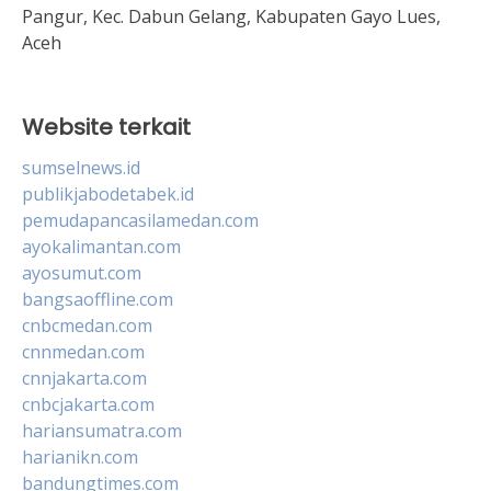
Pangur, Kec. Dabun Gelang, Kabupaten Gayo Lues,
Aceh
Website terkait
sumselnews.id
publikjabodetabek.id
pemudapancasilamedan.com
ayokalimantan.com
ayosumut.com
bangsaoffline.com
cnbcmedan.com
cnnmedan.com
cnnjakarta.com
cnbcjakarta.com
hariansumatra.com
harianikn.com
bandungtimes.com