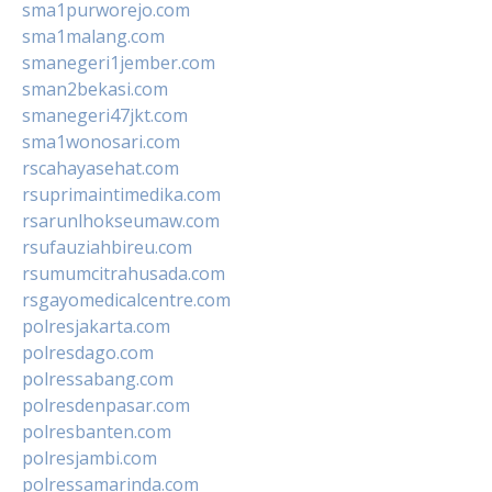
sma1purworejo.com
sma1malang.com
smanegeri1jember.com
sman2bekasi.com
smanegeri47jkt.com
sma1wonosari.com
rscahayasehat.com
rsuprimaintimedika.com
rsarunlhokseumaw.com
rsufauziahbireu.com
rsumumcitrahusada.com
rsgayomedicalcentre.com
polresjakarta.com
polresdago.com
polressabang.com
polresdenpasar.com
polresbanten.com
polresjambi.com
polressamarinda.com