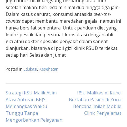
juga untuk tidak langsung berbaring atau tidur
setelah makan; beri jeda minimal dua hingga tiga jam.
Dalam kasus darurat, konsumsi antasida
over-the-
counter
dapat membantu meredakan gejala, namun ini
hanya bersifat sementara. Untuk panduan diet yang
lebih spesifik dan personal, konsultasi dengan ahli
gizi atau dokter spesialis penyakit dalam sangat
dianjurkan, biasanya di poli gizi klinik RSUD terdekat
setiap hari Selasa dan Jumat.
Posted in
Edukasi
,
Kesehatan
Navigasi
Strategi RSU Malik Asim
RSU Malikasim Kunci
Atasi Antrean BPJS:
Bertahan Pasien di Zona
Memangkas Waktu
Bencana: Inilah Mobile
pos
Tunggu Tanpa
Clinic Penyelamat
Mengorbankan Pelayanan