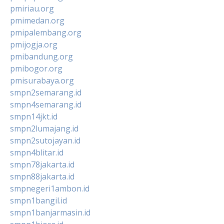
pmiriau.org
pmimedan.org
pmipalembang.org
pmijogja.org
pmibandung.org
pmibogor.org
pmisurabaya.org
smpn2semarang.id
smpn4semarang.id
smpn14jkt.id
smpn2lumajang.id
smpn2sutojayan.id
smpn4blitar.id
smpn78jakarta.id
smpn88jakarta.id
smpnegeri1ambon.id
smpn1bangil.id
smpn1banjarmasin.id