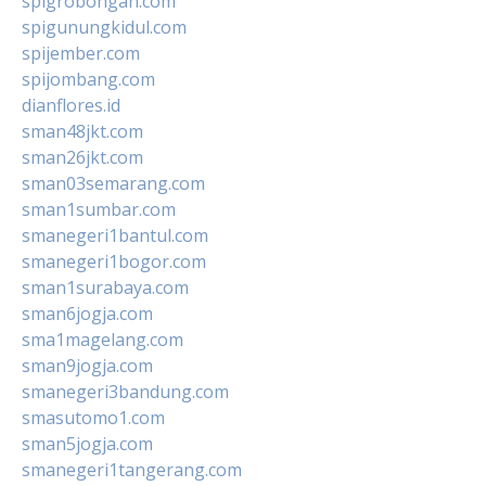
spigrobongan.com
spigunungkidul.com
spijember.com
spijombang.com
dianflores.id
sman48jkt.com
sman26jkt.com
sman03semarang.com
sman1sumbar.com
smanegeri1bantul.com
smanegeri1bogor.com
sman1surabaya.com
sman6jogja.com
sma1magelang.com
sman9jogja.com
smanegeri3bandung.com
smasutomo1.com
sman5jogja.com
smanegeri1tangerang.com