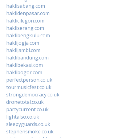
haklisabang.com
haklidenpasar.com
haklicilegon.com
hakliserang.com
haklibengkulu.com
haklijogja.com
haklijambi.com
haklibandung.com
haklibekasi.com
haklibogor.com
perfectperson.co.uk
tourmusicfest.co.uk
strongdemocracy.co.uk
dronetotal.co.uk
partycurrent.co.uk
lightalso.co.uk
sleepyguards.co.uk
stephensmoke.co.uk