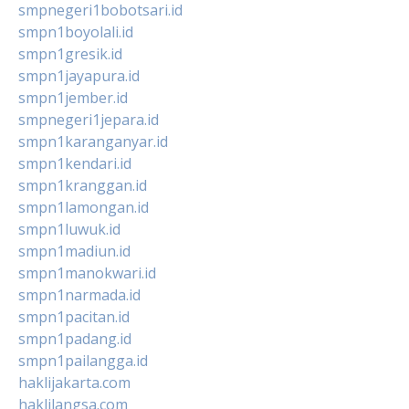
smpnegeri1bobotsari.id
smpn1boyolali.id
smpn1gresik.id
smpn1jayapura.id
smpn1jember.id
smpnegeri1jepara.id
smpn1karanganyar.id
smpn1kendari.id
smpn1kranggan.id
smpn1lamongan.id
smpn1luwuk.id
smpn1madiun.id
smpn1manokwari.id
smpn1narmada.id
smpn1pacitan.id
smpn1padang.id
smpn1pailangga.id
haklijakarta.com
haklilangsa.com