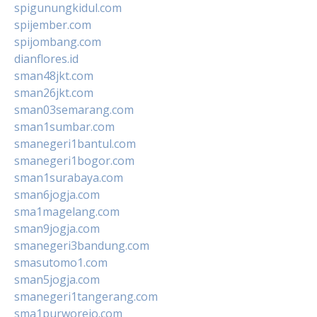
spigunungkidul.com
spijember.com
spijombang.com
dianflores.id
sman48jkt.com
sman26jkt.com
sman03semarang.com
sman1sumbar.com
smanegeri1bantul.com
smanegeri1bogor.com
sman1surabaya.com
sman6jogja.com
sma1magelang.com
sman9jogja.com
smanegeri3bandung.com
smasutomo1.com
sman5jogja.com
smanegeri1tangerang.com
sma1purworejo.com