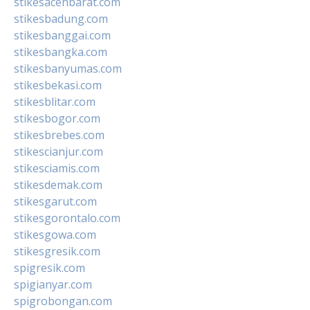
stikesacehbarat.com
stikesbadung.com
stikesbanggai.com
stikesbangka.com
stikesbanyumas.com
stikesbekasi.com
stikesblitar.com
stikesbogor.com
stikesbrebes.com
stikescianjur.com
stikesciamis.com
stikesdemak.com
stikesgarut.com
stikesgorontalo.com
stikesgowa.com
stikesgresik.com
spigresik.com
spigianyar.com
spigrobongan.com