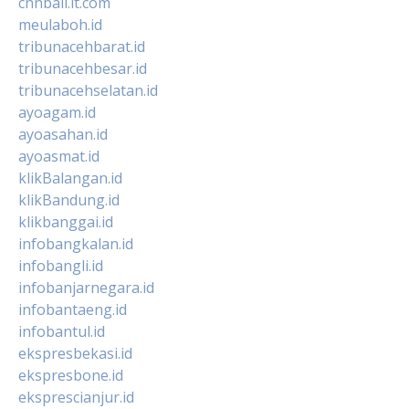
cnnbali.it.com
meulaboh.id
tribunacehbarat.id
tribunacehbesar.id
tribunacehselatan.id
ayoagam.id
ayoasahan.id
ayoasmat.id
klikBalangan.id
klikBandung.id
klikbanggai.id
infobangkalan.id
infobangli.id
infobanjarnegara.id
infobantaeng.id
infobantul.id
ekspresbekasi.id
ekspresbone.id
eksprescianjur.id