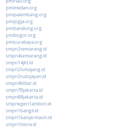
pmiriau.org
pmimedan.org
pmipalembang.org
pmijogja.org
pmibandung.org
pmibogor.org
pmisurabaya.org
smpn2semarang.id
smpn4semarang.id
smpn14jkt.id
smpn2lumajang.id
smpn2sutojayan.id
smpn4blitar.id
smpn78jakarta.id
smpn88jakarta.id
smpnegeri1ambon.id
smpn1bangil.id
smpn1banjarmasin.id
smpn1biora.id