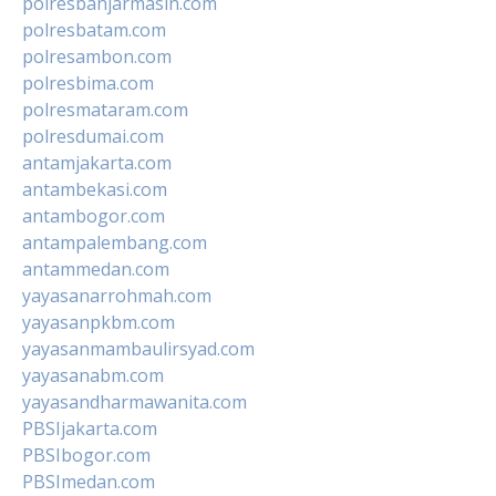
polresbanjarmasin.com
polresbatam.com
polresambon.com
polresbima.com
polresmataram.com
polresdumai.com
antamjakarta.com
antambekasi.com
antambogor.com
antampalembang.com
antammedan.com
yayasanarrohmah.com
yayasanpkbm.com
yayasanmambaulirsyad.com
yayasanabm.com
yayasandharmawanita.com
PBSIjakarta.com
PBSIbogor.com
PBSImedan.com