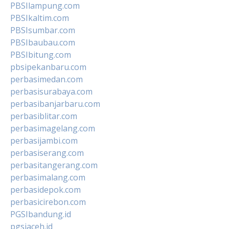
PBSIlampung.com
PBSIkaltim.com
PBSIsumbar.com
PBSIbaubau.com
PBSIbitung.com
pbsipekanbaru.com
perbasimedan.com
perbasisurabaya.com
perbasibanjarbaru.com
perbasiblitar.com
perbasimagelang.com
perbasijambi.com
perbasiserang.com
perbasitangerang.com
perbasimalang.com
perbasidepok.com
perbasicirebon.com
PGSIbandung.id
pgsiaceh.id