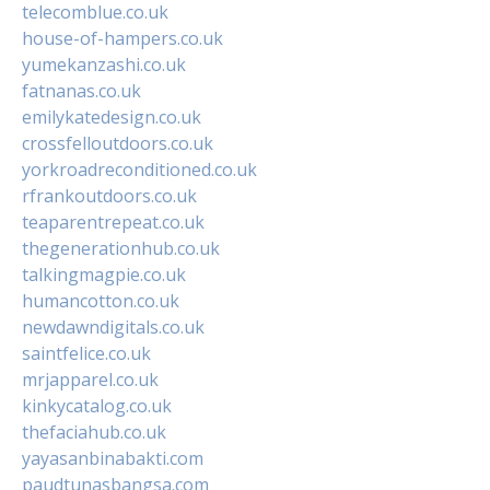
telecomblue.co.uk
house-of-hampers.co.uk
yumekanzashi.co.uk
fatnanas.co.uk
emilykatedesign.co.uk
crossfelloutdoors.co.uk
yorkroadreconditioned.co.uk
rfrankoutdoors.co.uk
teaparentrepeat.co.uk
thegenerationhub.co.uk
talkingmagpie.co.uk
humancotton.co.uk
newdawndigitals.co.uk
saintfelice.co.uk
mrjapparel.co.uk
kinkycatalog.co.uk
thefaciahub.co.uk
yayasanbinabakti.com
paudtunasbangsa.com