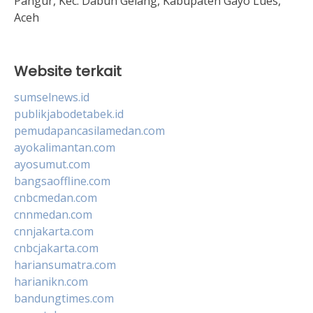
Pangur, Kec. Dabun Gelang, Kabupaten Gayo Lues,
Aceh
Website terkait
sumselnews.id
publikjabodetabek.id
pemudapancasilamedan.com
ayokalimantan.com
ayosumut.com
bangsaoffline.com
cnbcmedan.com
cnnmedan.com
cnnjakarta.com
cnbcjakarta.com
hariansumatra.com
harianikn.com
bandungtimes.com