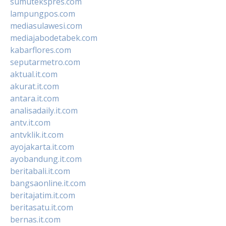
sumutekspres.com
lampungpos.com
mediasulawesi.com
mediajabodetabek.com
kabarflores.com
seputarmetro.com
aktual.it.com
akurat.it.com
antara.it.com
analisadaily.it.com
antv.it.com
antvklik.it.com
ayojakarta.it.com
ayobandung.it.com
beritabali.it.com
bangsaonline.it.com
beritajatim.it.com
beritasatu.it.com
bernas.it.com