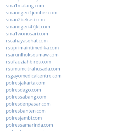
sma1malang.com
smanegeri1jember.com
sman2bekasi.com
smanegeri47jkt.com
sma1wonosari.com
rscahayasehat.com
rsuprimaintimedika.com
rsarunlhokseumaw.com
rsufauziahbireu.com
rsumumcitrahusada.com
rsgayomedicalcentre.com
polresjakarta.com
polresdago.com
polressabang.com
polresdenpasar.com
polresbanten.com
polresjambi.com
polressamarinda.com