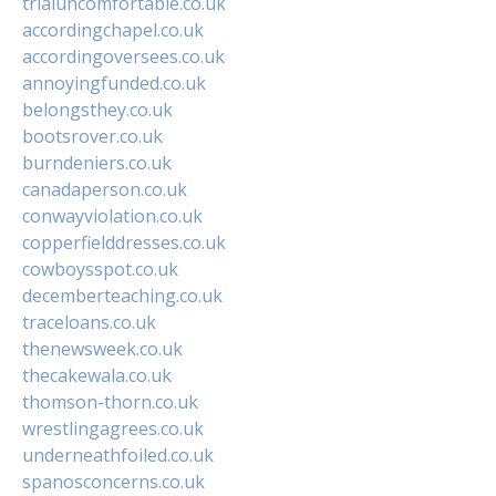
trialuncomfortable.co.uk
accordingchapel.co.uk
accordingoversees.co.uk
annoyingfunded.co.uk
belongsthey.co.uk
bootsrover.co.uk
burndeniers.co.uk
canadaperson.co.uk
conwayviolation.co.uk
copperfielddresses.co.uk
cowboysspot.co.uk
decemberteaching.co.uk
traceloans.co.uk
thenewsweek.co.uk
thecakewala.co.uk
thomson-thorn.co.uk
wrestlingagrees.co.uk
underneathfoiled.co.uk
spanosconcerns.co.uk