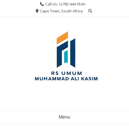
Skip
Call Us: +2782 444 YEAH
to
Cape Town, South Africa
content
Menu