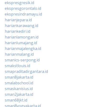
ekspresgresik.id
ekspresgorontalo.id
ekspresindramayu.id
harianjepara.id
hariankarawang.id
hariankediri.id
harianlamongan.id
harianlumajang.id
harianmajalengka.id
harianmalang.id
smanics-serpong.id
smakstlouis.id
smapraditadirgantara.id
sman8jakarta.id
smalabschool.id
smaskanisius.id
sman2jakarta.id
sman68jkt.id
sman8yogyakarta.id