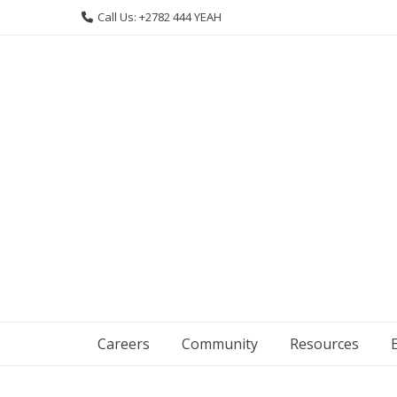
Skip
Call Us: +2782 444 YEAH
to
content
Careers
Community
Resources