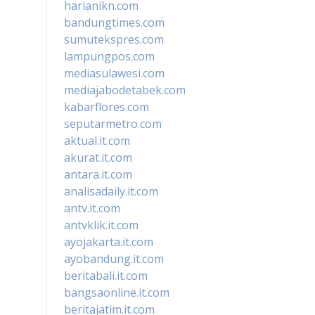
harianikn.com
bandungtimes.com
sumutekspres.com
lampungpos.com
mediasulawesi.com
mediajabodetabek.com
kabarflores.com
seputarmetro.com
aktual.it.com
akurat.it.com
antara.it.com
analisadaily.it.com
antv.it.com
antvklik.it.com
ayojakarta.it.com
ayobandung.it.com
beritabali.it.com
bangsaonline.it.com
beritajatim.it.com