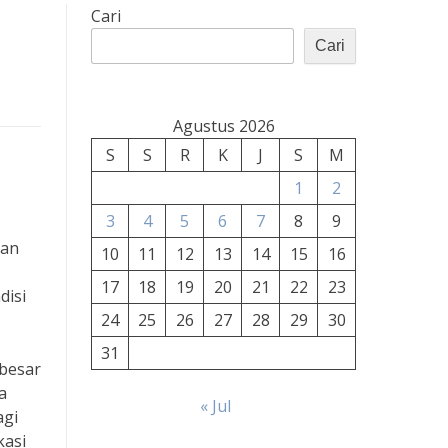
Cari
Cari
Agustus 2026
S
S
R
K
J
S
M
1
2
3
4
5
6
7
8
9
san
10
11
12
13
14
15
16
17
18
19
20
21
22
23
disi
24
25
26
27
28
29
30
31
 besar
a
« Jul
agi
kasi