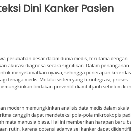
teksi Dini Kanker Pasien
wa perubahan besar dalam dunia medis, terutama dengan
 akurasi diagnosa secara signifikan. Dalam penanganan
a untuk menyelamatkan nyawa, sehingga penerapan kecerda
gi tenaga medis. Melalui sistem yang terintegrasi, proses
memungkinkan tindakan preventif diambil jauh sebelum kon
an modern memungkinkan analisis data medis dalam skala
goritma canggih dapat mendeteksi pola-pola mikroskopis pad
eh mata manusia biasa. Hal ini memberikan harapan baru b
n rutin, karena potensi adanya sel kanker dapat diidentifi