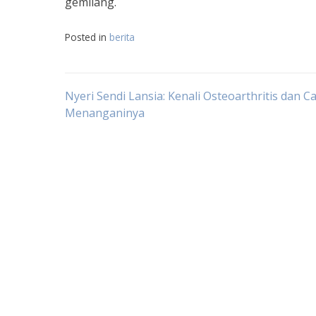
gemilang.
Posted in
berita
Navigasi
Nyeri Sendi Lansia: Kenali Osteoarthritis dan C
Menanganinya
pos