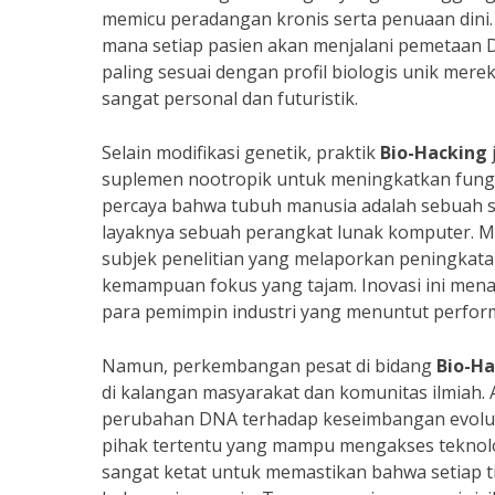
memicu peradangan kronis serta penuaan dini. P
mana setiap pasien akan menjalani pemetaan 
paling sesuai dengan profil biologis unik mer
sangat personal dan futuristik.
Selain modifikasi genetik, praktik
Bio-Hacking
suplemen nootropik untuk meningkatkan fungsi 
percaya bahwa tubuh manusia adalah sebuah si
layaknya sebuah perangkat lunak komputer. Me
subjek penelitian yang melaporkan peningkatan e
kemampuan fokus yang tajam. Inovasi ini menar
para pemimpin industri yang menuntut perform
Namun, perkembangan pesat di bidang
Bio-Ha
di kalangan masyarakat dan komunitas ilmiah.
perubahan DNA terhadap keseimbangan evolusi
pihak tertentu yang mampu mengakses teknologi
sangat ketat untuk memastikan bahwa setiap t