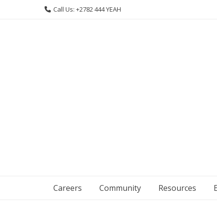
Skip
Call Us: +2782 444 YEAH
to
content
Careers
Community
Resources