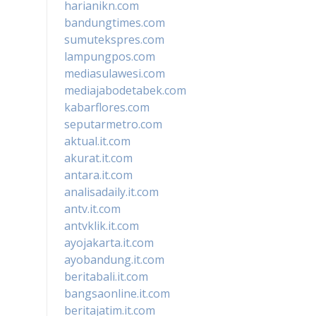
harianikn.com
bandungtimes.com
sumutekspres.com
lampungpos.com
mediasulawesi.com
mediajabodetabek.com
kabarflores.com
seputarmetro.com
aktual.it.com
akurat.it.com
antara.it.com
analisadaily.it.com
antv.it.com
antvklik.it.com
ayojakarta.it.com
ayobandung.it.com
beritabali.it.com
bangsaonline.it.com
beritajatim.it.com