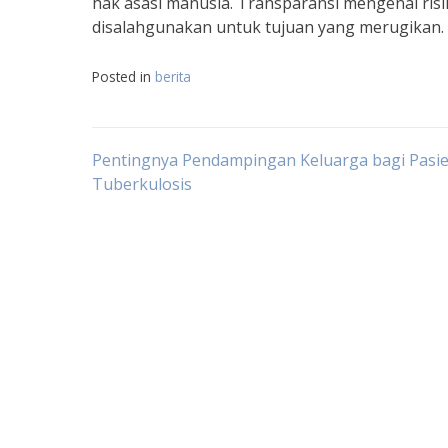
hak asasi manusia. Transparansi mengenai risik
disalahgunakan untuk tujuan yang merugikan.
Posted in
berita
Navigasi
Pentingnya Pendampingan Keluarga bagi Pasi
Tuberkulosis
pos