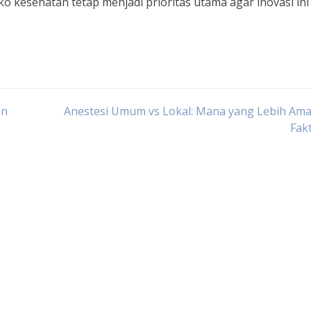
o kesehatan tetap menjadi prioritas utama agar inovasi ini 
en
Anestesi Umum vs Lokal: Mana yang Lebih Ama
Fak