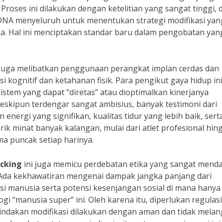
roses ini dilakukan dengan ketelitian yang sangat tinggi, d
DNA menyeluruh untuk menentukan strategi modifikasi yan
eka. Hal ini menciptakan standar baru dalam pengobatan yan
juga melibatkan penggunaan perangkat implan cerdas dan
kognitif dan ketahanan fisik. Para pengikut gaya hidup in
stem yang dapat “diretas” atau dioptimalkan kinerjanya
skipun terdengar sangat ambisius, banyak testimoni dari
nergi yang signifikan, kualitas tidur yang lebih baik, sert
ik minat banyak kalangan, mulai dari atlet profesional hin
a puncak setiap harinya.
cking
ini juga memicu perdebatan etika yang sangat mend
 Ada kekhawatiran mengenai dampak jangka panjang dari
 manusia serta potensi kesenjangan sosial di mana hanya
 “manusia super” ini. Oleh karena itu, diperlukan regulas
indakan modifikasi dilakukan dengan aman dan tidak mela