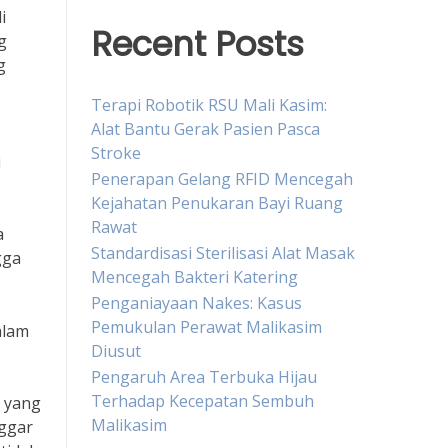
i
Recent Posts
g
g
Terapi Robotik RSU Mali Kasim:
Alat Bantu Gerak Pasien Pasca
Stroke
i
Penerapan Gelang RFID Mencegah
Kejahatan Penukaran Bayi Ruang
Rawat
a
Standardisasi Sterilisasi Alat Masak
gga
Mencegah Bakteri Katering
Penganiayaan Nakes: Kasus
Pemukulan Perawat Malikasim
alam
Diusut
Pengaruh Area Terbuka Hijau
Terhadap Kecepatan Sembuh
i yang
Malikasim
nggar