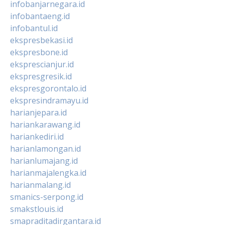
infobanjarnegara.id
infobantaeng.id
infobantul.id
ekspresbekasi.id
ekspresbone.id
eksprescianjur.id
ekspresgresik.id
ekspresgorontalo.id
ekspresindramayu.id
harianjepara.id
hariankarawang.id
hariankediri.id
harianlamongan.id
harianlumajang.id
harianmajalengka.id
harianmalang.id
smanics-serpong.id
smakstlouis.id
smapraditadirgantara.id