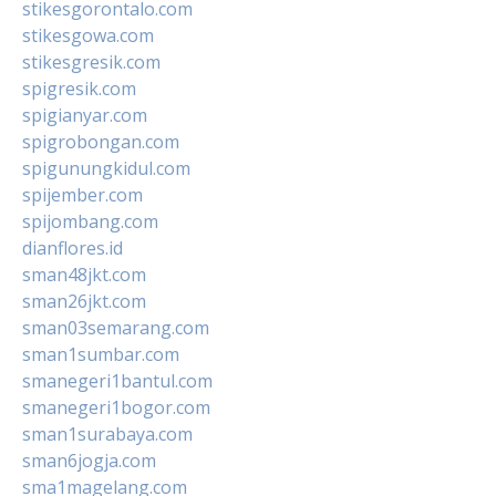
stikesgorontalo.com
stikesgowa.com
stikesgresik.com
spigresik.com
spigianyar.com
spigrobongan.com
spigunungkidul.com
spijember.com
spijombang.com
dianflores.id
sman48jkt.com
sman26jkt.com
sman03semarang.com
sman1sumbar.com
smanegeri1bantul.com
smanegeri1bogor.com
sman1surabaya.com
sman6jogja.com
sma1magelang.com