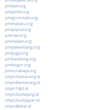
pmibali.org
pmijambi.org
pmigorontalo.org
pmimaluku.org
pmipapua.org
pmiriau.org
pmimedan.org
pmipalembang.org
pmijogja.org
pmibandung.org
pmibogor.org
pmisurabaya.org
smpn2semarang.id
smpn4semarang.id
smpn14jkt.id
smpn2lumajang.id
smpn2sutojayan.id
smpn4blitar.id