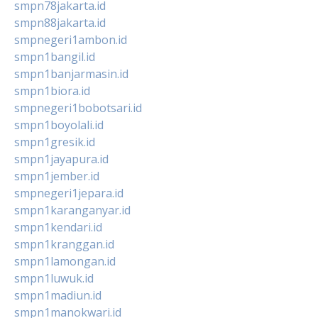
smpn78jakarta.id
smpn88jakarta.id
smpnegeri1ambon.id
smpn1bangil.id
smpn1banjarmasin.id
smpn1biora.id
smpnegeri1bobotsari.id
smpn1boyolali.id
smpn1gresik.id
smpn1jayapura.id
smpn1jember.id
smpnegeri1jepara.id
smpn1karanganyar.id
smpn1kendari.id
smpn1kranggan.id
smpn1lamongan.id
smpn1luwuk.id
smpn1madiun.id
smpn1manokwari.id