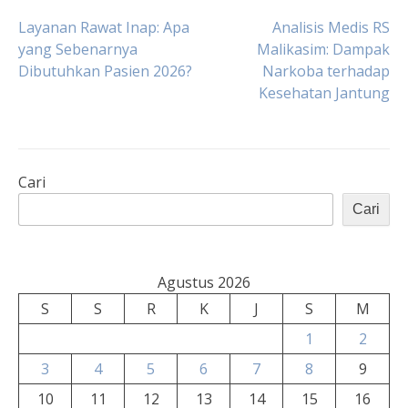
Navigasi
Layanan Rawat Inap: Apa
Analisis Medis RS
yang Sebenarnya
Malikasim: Dampak
Dibutuhkan Pasien 2026?
Narkoba terhadap
pos
Kesehatan Jantung
Cari
Cari
Agustus 2026
S
S
R
K
J
S
M
1
2
3
4
5
6
7
8
9
10
11
12
13
14
15
16