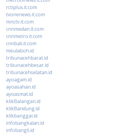
rctiplus.it.com
tvonenews.it.com
mnctv.it.com
cnnmedan.it.com
cnnmetro.it.com
cnnbali.it.com
meulaboh.id
tribunacehbarat.id
tribunacehbesar.id
tribunacehselatan.id
ayoagam.id
ayoasahan.id
ayoasmat.id
klikBalangan.id
klikBandung.id
klikbanggai.id
infobangkalan.id
infobangli.id