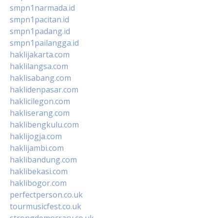
smpn1narmada.id
smpn1pacitan.id
smpn1padang.id
smpn1pailangga.id
haklijakarta.com
haklilangsa.com
haklisabang.com
haklidenpasar.com
haklicilegon.com
hakliserang.com
haklibengkulu.com
haklijogja.com
haklijambi.com
haklibandung.com
haklibekasi.com
haklibogor.com
perfectperson.co.uk
tourmusicfest.co.uk
strongdemocracy.co.uk