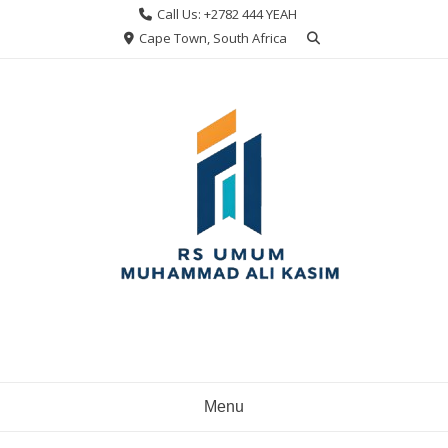
Skip
Call Us: +2782 444 YEAH
to
Cape Town, South Africa
content
Menu