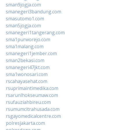
sman9jogja.com
smanegeri3bandung.com
smasutomo1.com
sman5jogja.com
smanegeri1tangerang.com
sma1purworejo.com
sma1malang.com
smanegeri1jember.com
sman2bekasi.com
smanegeri47jkt.com
sma1wonosari.com
rscahayasehat.com
rsuprimaintimedika.com
rsarunlhokseumaw.com
rsufauziahbireu.com
rsumumcitrahusada.com
rsgayomedicalcentre.com
polresjakarta.com
polresdago.com