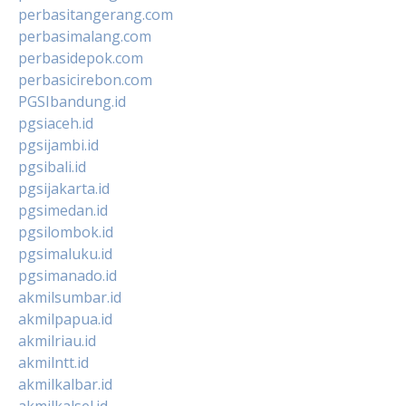
perbasitangerang.com
perbasimalang.com
perbasidepok.com
perbasicirebon.com
PGSIbandung.id
pgsiaceh.id
pgsijambi.id
pgsibali.id
pgsijakarta.id
pgsimedan.id
pgsilombok.id
pgsimaluku.id
pgsimanado.id
akmilsumbar.id
akmilpapua.id
akmilriau.id
akmilntt.id
akmilkalbar.id
akmilkalsel.id