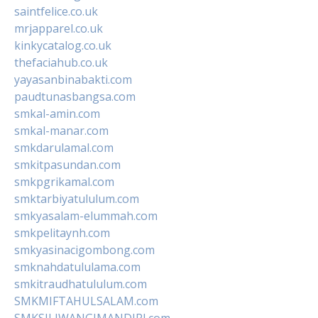
saintfelice.co.uk
mrjapparel.co.uk
kinkycatalog.co.uk
thefaciahub.co.uk
yayasanbinabakti.com
paudtunasbangsa.com
smkal-amin.com
smkal-manar.com
smkdarulamal.com
smkitpasundan.com
smkpgrikamal.com
smktarbiyatululum.com
smkyasalam-elummah.com
smkpelitaynh.com
smkyasinacigombong.com
smknahdatululama.com
smkitraudhatululum.com
SMKMIFTAHULSALAM.com
SMKSILIWANGIMANDIRI.com