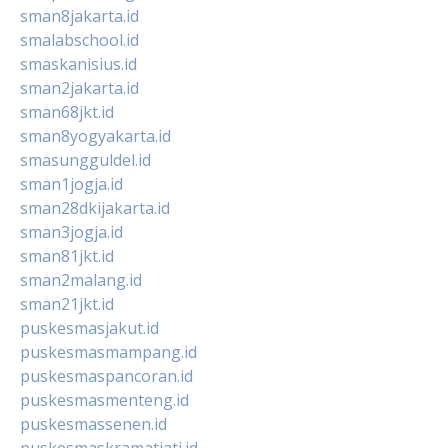
sman8jakarta.id
smalabschool.id
smaskanisius.id
sman2jakarta.id
sman68jkt.id
sman8yogyakarta.id
smasungguldel.id
sman1jogja.id
sman28dkijakarta.id
sman3jogja.id
sman81jkt.id
sman2malang.id
sman21jkt.id
puskesmasjakut.id
puskesmasmampang.id
puskesmaspancoran.id
puskesmasmenteng.id
puskesmassenen.id
puskesmaskramatjati.id