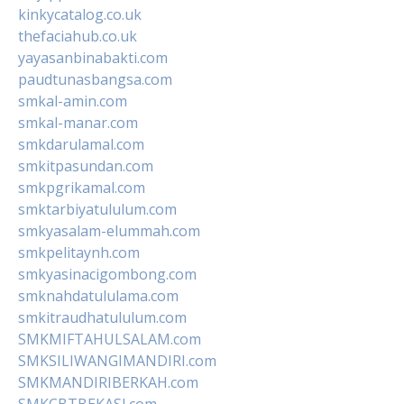
kinkycatalog.co.uk
thefaciahub.co.uk
yayasanbinabakti.com
paudtunasbangsa.com
smkal-amin.com
smkal-manar.com
smkdarulamal.com
smkitpasundan.com
smkpgrikamal.com
smktarbiyatululum.com
smkyasalam-elummah.com
smkpelitaynh.com
smkyasinacigombong.com
smknahdatululama.com
smkitraudhatululum.com
SMKMIFTAHULSALAM.com
SMKSILIWANGIMANDIRI.com
SMKMANDIRIBERKAH.com
SMKCBTBEKASI.com