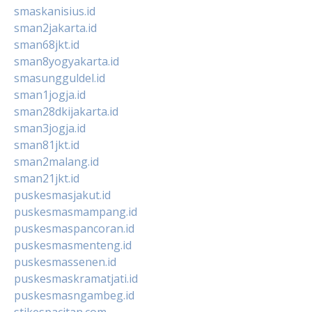
smaskanisius.id
sman2jakarta.id
sman68jkt.id
sman8yogyakarta.id
smasungguldel.id
sman1jogja.id
sman28dkijakarta.id
sman3jogja.id
sman81jkt.id
sman2malang.id
sman21jkt.id
puskesmasjakut.id
puskesmasmampang.id
puskesmaspancoran.id
puskesmasmenteng.id
puskesmassenen.id
puskesmaskramatjati.id
puskesmasngambeg.id
stikespacitan.com