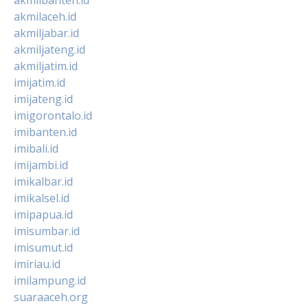
akmilaceh.id
akmiljabar.id
akmiljateng.id
akmiljatim.id
imijatim.id
imijateng.id
imigorontalo.id
imibanten.id
imibali.id
imijambi.id
imikalbar.id
imikalsel.id
imipapua.id
imisumbar.id
imisumut.id
imiriau.id
imilampung.id
suaraaceh.org