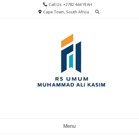
Skip
Call Us: +2782 444 YEAH
to
Cape Town, South Africa
content
Menu