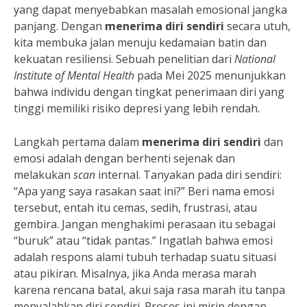
yang dapat menyebabkan masalah emosional jangka
panjang. Dengan
menerima diri sendiri
secara utuh,
kita membuka jalan menuju kedamaian batin dan
kekuatan resiliensi. Sebuah penelitian dari
National
Institute of Mental Health
pada Mei 2025 menunjukkan
bahwa individu dengan tingkat penerimaan diri yang
tinggi memiliki risiko depresi yang lebih rendah.
Langkah pertama dalam
menerima diri sendiri
dan
emosi adalah dengan berhenti sejenak dan
melakukan
scan
internal. Tanyakan pada diri sendiri:
“Apa yang saya rasakan saat ini?” Beri nama emosi
tersebut, entah itu cemas, sedih, frustrasi, atau
gembira. Jangan menghakimi perasaan itu sebagai
“buruk” atau “tidak pantas.” Ingatlah bahwa emosi
adalah respons alami tubuh terhadap suatu situasi
atau pikiran. Misalnya, jika Anda merasa marah
karena rencana batal, akui saja rasa marah itu tanpa
menyalahkan diri sendiri. Proses ini mirip dengan