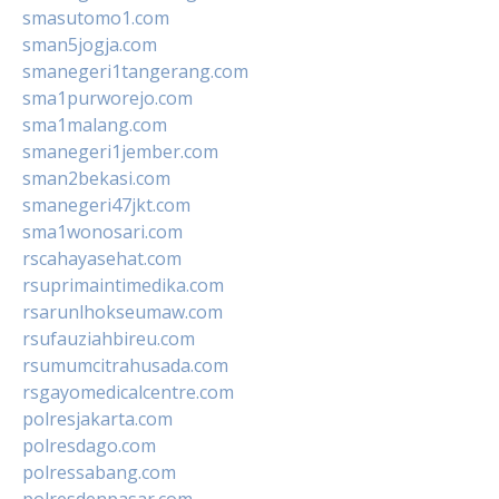
smasutomo1.com
sman5jogja.com
smanegeri1tangerang.com
sma1purworejo.com
sma1malang.com
smanegeri1jember.com
sman2bekasi.com
smanegeri47jkt.com
sma1wonosari.com
rscahayasehat.com
rsuprimaintimedika.com
rsarunlhokseumaw.com
rsufauziahbireu.com
rsumumcitrahusada.com
rsgayomedicalcentre.com
polresjakarta.com
polresdago.com
polressabang.com
polresdenpasar.com