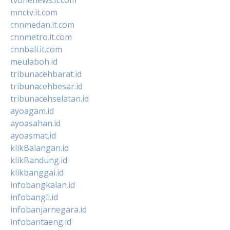
mnctv.it.com
cnnmedan.it.com
cnnmetro.it.com
cnnbali.it.com
meulaboh.id
tribunacehbarat.id
tribunacehbesar.id
tribunacehselatan.id
ayoagam.id
ayoasahan.id
ayoasmat.id
klikBalangan.id
klikBandung.id
klikbanggai.id
infobangkalan.id
infobangli.id
infobanjarnegara.id
infobantaeng.id