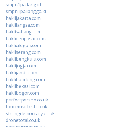
smpn1padang.id
smpn1pailangga.id
haklijakarta.com
haklilangsa.com
haklisabang.com
haklidenpasar.com
haklicilegon.com
hakliserang.com
haklibengkulu.com
haklijogja.com
haklijambi.com
haklibandung.com
haklibekasi.com
haklibogor.com
perfectperson.co.uk
tourmusicfest.co.uk
strongdemocracy.co.uk
dronetotal.co.uk
partycurrent.co.uk