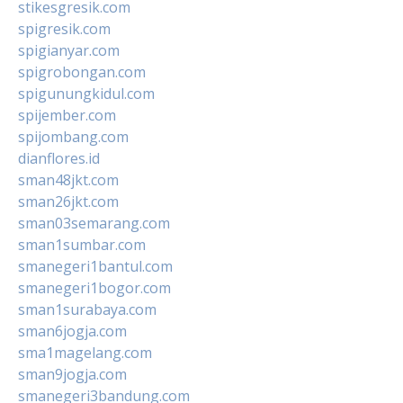
stikesgresik.com
spigresik.com
spigianyar.com
spigrobongan.com
spigunungkidul.com
spijember.com
spijombang.com
dianflores.id
sman48jkt.com
sman26jkt.com
sman03semarang.com
sman1sumbar.com
smanegeri1bantul.com
smanegeri1bogor.com
sman1surabaya.com
sman6jogja.com
sma1magelang.com
sman9jogja.com
smanegeri3bandung.com