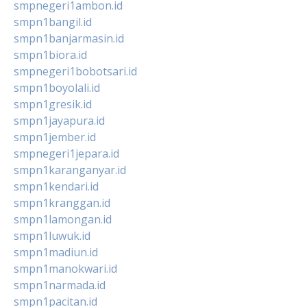
smpnegeri1ambon.id
smpn1bangil.id
smpn1banjarmasin.id
smpn1biora.id
smpnegeri1bobotsari.id
smpn1boyolali.id
smpn1gresik.id
smpn1jayapura.id
smpn1jember.id
smpnegeri1jepara.id
smpn1karanganyar.id
smpn1kendari.id
smpn1kranggan.id
smpn1lamongan.id
smpn1luwuk.id
smpn1madiun.id
smpn1manokwari.id
smpn1narmada.id
smpn1pacitan.id