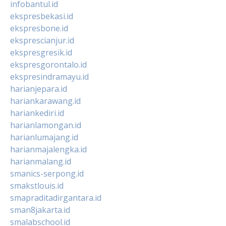
infobantul.id
ekspresbekasi.id
ekspresbone.id
eksprescianjur.id
ekspresgresik.id
ekspresgorontalo.id
ekspresindramayu.id
harianjepara.id
hariankarawang.id
hariankediri.id
harianlamongan.id
harianlumajang.id
harianmajalengka.id
harianmalang.id
smanics-serpong.id
smakstlouis.id
smapraditadirgantara.id
sman8jakarta.id
smalabschool.id