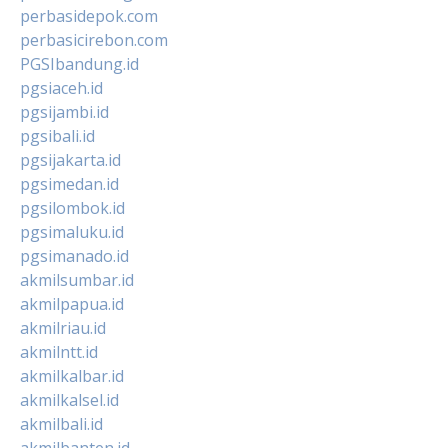
perbasidepok.com
perbasicirebon.com
PGSIbandung.id
pgsiaceh.id
pgsijambi.id
pgsibali.id
pgsijakarta.id
pgsimedan.id
pgsilombok.id
pgsimaluku.id
pgsimanado.id
akmilsumbar.id
akmilpapua.id
akmilriau.id
akmilntt.id
akmilkalbar.id
akmilkalsel.id
akmilbali.id
akmilbanten.id