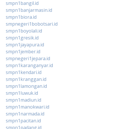
smpn1bangil.id
smpn1banjarmasin.id
smpn1biora.id
smpnegeri1bobotsari.id
smpn1boyolali.id
smpn1gresik.id
smpn1jayapura.id
smpn1jember.id
smpnegeri1jepara.id
smpn1karanganyar.id
smpn1kendari.id
smpn1kranggan.id
smpn1lamongan.id
smpn1luwuk.id
smpn1madiun.id
smpn1manokwari.id
smpn1narmada.id
smpn1pacitan.id
smpn1padang.id