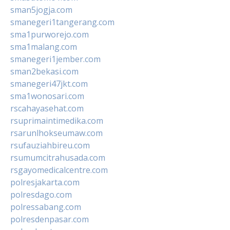
sman5jogja.com
smanegeri1tangerang.com
sma1purworejo.com
sma1malang.com
smanegeri1jember.com
sman2bekasi.com
smanegeri47jkt.com
sma1wonosari.com
rscahayasehat.com
rsuprimaintimedika.com
rsarunlhokseumaw.com
rsufauziahbireu.com
rsumumcitrahusada.com
rsgayomedicalcentre.com
polresjakarta.com
polresdago.com
polressabang.com
polresdenpasar.com