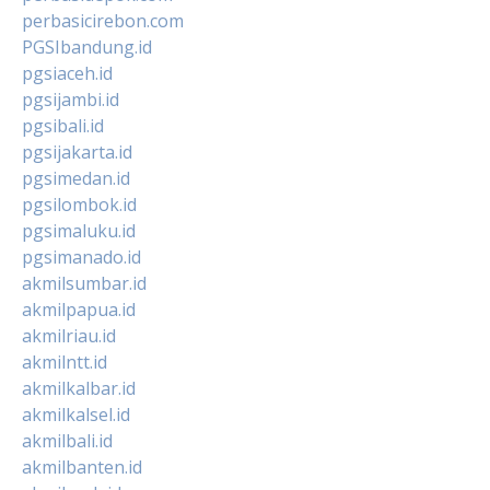
perbasicirebon.com
PGSIbandung.id
pgsiaceh.id
pgsijambi.id
pgsibali.id
pgsijakarta.id
pgsimedan.id
pgsilombok.id
pgsimaluku.id
pgsimanado.id
akmilsumbar.id
akmilpapua.id
akmilriau.id
akmilntt.id
akmilkalbar.id
akmilkalsel.id
akmilbali.id
akmilbanten.id