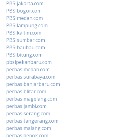
PBSIjakarta.com
PBSIbogor.com
PBSImedan.com
PBSIlampung.com
PBSIkaltim.com
PBSIsumbar.com
PBSIbaubau.com
PBSIbitung.com
pbsipekanbaru.com
perbasimedan.com
perbasisurabaya.com
perbasibanjarbaru.com
perbasiblitar.com
perbasimagelang.com
perbasijambi.com
perbasiserang.com
perbasitangerang.com
perbasimalang.com
perbasidepok.com