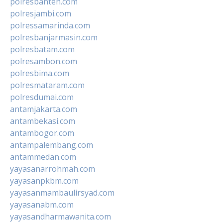
polresbanten.com
polresjambi.com
polressamarinda.com
polresbanjarmasin.com
polresbatam.com
polresambon.com
polresbima.com
polresmataram.com
polresdumai.com
antamjakarta.com
antambekasi.com
antambogor.com
antampalembang.com
antammedan.com
yayasanarrohmah.com
yayasanpkbm.com
yayasanmambaulirsyad.com
yayasanabm.com
yayasandharmawanita.com