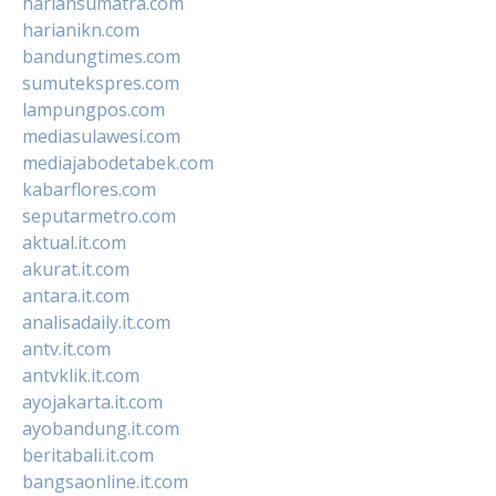
hariansumatra.com
harianikn.com
bandungtimes.com
sumutekspres.com
lampungpos.com
mediasulawesi.com
mediajabodetabek.com
kabarflores.com
seputarmetro.com
aktual.it.com
akurat.it.com
antara.it.com
analisadaily.it.com
antv.it.com
antvklik.it.com
ayojakarta.it.com
ayobandung.it.com
beritabali.it.com
bangsaonline.it.com