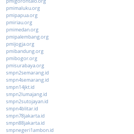
pmigorontalo.org
pmimaluku.org
pmipapua.org
pmiriau.org
pmimedan.org
pmipalembang.org
pmijogja.org
pmibandung.org
pmibogor.org
pmisurabaya.org
smpn2semarang.id
smpn4semarang.id
smpn14jkt.id
smpn2lumajang.id
smpn2sutojayan.id
smpn4blitar.id
smpn78jakarta.id
smpn88jakarta.id
smpnegeri1ambon.id