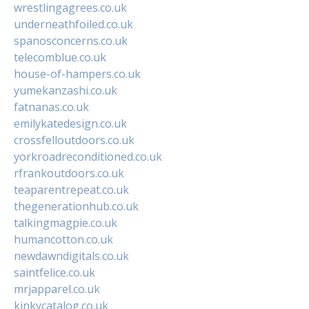
wrestlingagrees.co.uk
underneathfoiled.co.uk
spanosconcerns.co.uk
telecomblue.co.uk
house-of-hampers.co.uk
yumekanzashi.co.uk
fatnanas.co.uk
emilykatedesign.co.uk
crossfelloutdoors.co.uk
yorkroadreconditioned.co.uk
rfrankoutdoors.co.uk
teaparentrepeat.co.uk
thegenerationhub.co.uk
talkingmagpie.co.uk
humancotton.co.uk
newdawndigitals.co.uk
saintfelice.co.uk
mrjapparel.co.uk
kinkycatalog.co.uk