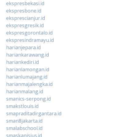
ekspresbekasi.id
ekspresbone.id
eksprescianjur.id
ekspresgresik.id
ekspresgorontalo.id
ekspresindramayu.id
harianjepara.id
hariankarawang.id
hariankediri.id
harianlamongan.id
harianlumajang.id
harianmajalengka.id
harianmalang.id
smanics-serpong.id
smakstlouis.id
smapraditadirgantara.id
sman8jakarta.id
smalabschool.id
smaskanisius.id