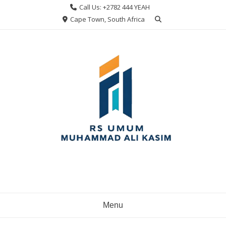
Skip
Call Us: +2782 444 YEAH
to
Cape Town, South Africa
content
Menu