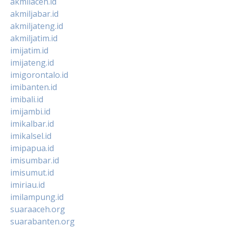
akmilaceh.id
akmiljabar.id
akmiljateng.id
akmiljatim.id
imijatim.id
imijateng.id
imigorontalo.id
imibanten.id
imibali.id
imijambi.id
imikalbar.id
imikalsel.id
imipapua.id
imisumbar.id
imisumut.id
imiriau.id
imilampung.id
suaraaceh.org
suarabanten.org