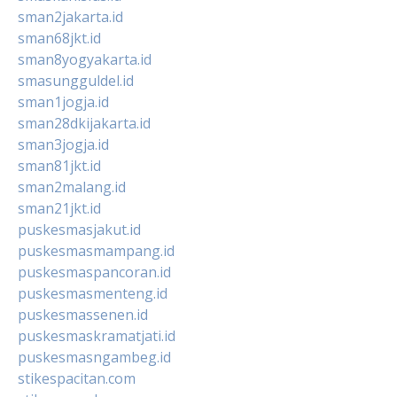
sman2jakarta.id
sman68jkt.id
sman8yogyakarta.id
smasungguldel.id
sman1jogja.id
sman28dkijakarta.id
sman3jogja.id
sman81jkt.id
sman2malang.id
sman21jkt.id
puskesmasjakut.id
puskesmasmampang.id
puskesmaspancoran.id
puskesmasmenteng.id
puskesmassenen.id
puskesmaskramatjati.id
puskesmasngambeg.id
stikespacitan.com