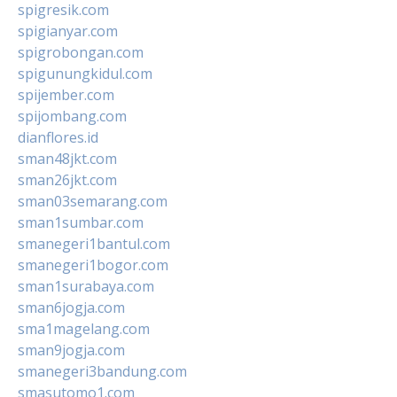
spigresik.com
spigianyar.com
spigrobongan.com
spigunungkidul.com
spijember.com
spijombang.com
dianflores.id
sman48jkt.com
sman26jkt.com
sman03semarang.com
sman1sumbar.com
smanegeri1bantul.com
smanegeri1bogor.com
sman1surabaya.com
sman6jogja.com
sma1magelang.com
sman9jogja.com
smanegeri3bandung.com
smasutomo1.com