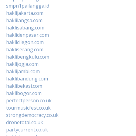
smpn1pailangga.id
haklijakarta.com
haklilangsa.com
haklisabang.com
haklidenpasar.com
haklicilegon.com
hakliserang.com
haklibengkulu.com
haklijogja.com
haklijambi.com
haklibandung.com
haklibekasi.com
haklibogor.com
perfectperson.co.uk
tourmusicfest.co.uk
strongdemocracy.co.uk
dronetotal.co.uk
partycurrent.co.uk