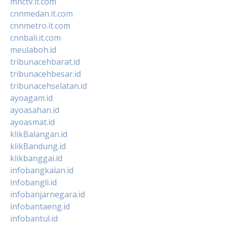
mnctv.it.com
cnnmedan.it.com
cnnmetro.it.com
cnnbali.it.com
meulaboh.id
tribunacehbarat.id
tribunacehbesar.id
tribunacehselatan.id
ayoagam.id
ayoasahan.id
ayoasmat.id
klikBalangan.id
klikBandung.id
klikbanggai.id
infobangkalan.id
infobangli.id
infobanjarnegara.id
infobantaeng.id
infobantul.id