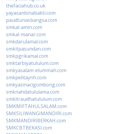
thefaciahub.co.uk
yayasanbinabakti.com
paudtunasbangsa.com
smkal-amin.com
smkal-manar.com
smkdarulamal.com
smkitpasundan.com
smkpgrikamal.com
smktarbiyatululum.com
smkyasalam-elummah.com
smkpelitaynh.com
smkyasinacigombong.com
smknahdatululama.com
smkitraudhatululum.com
SMKMIFTAHULSALAM.com
SMKSILIWANGIMANDIRI.com
SMKMANDIRIBERKAH.com
SMKCBTBEKASI.com