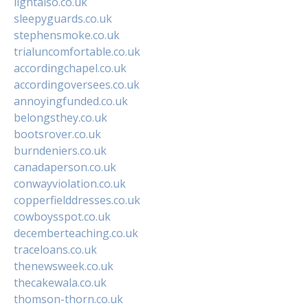
lightalso.co.uk
sleepyguards.co.uk
stephensmoke.co.uk
trialuncomfortable.co.uk
accordingchapel.co.uk
accordingoversees.co.uk
annoyingfunded.co.uk
belongsthey.co.uk
bootsrover.co.uk
burndeniers.co.uk
canadaperson.co.uk
conwayviolation.co.uk
copperfielddresses.co.uk
cowboysspot.co.uk
decemberteaching.co.uk
traceloans.co.uk
thenewsweek.co.uk
thecakewala.co.uk
thomson-thorn.co.uk