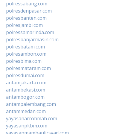
polressabang.com
polresdenpasar.com
polresbanten.com
polresjambi.com
polressamarinda.com
polresbanjarmasin.com
polresbatam.com
polresambon.com
polresbima.com
polresmataram.com
polresdumai.com
antamjakarta.com
antambekasi.com
antambogor.com
antampalembang.com
antammedan.com
yayasanarrohmah.com
yayasanpkbm.com
yayasanmambaulirsyad.com