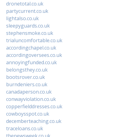
dronetotal.co.uk
partycurrent.co.uk
lightalso.co.uk
sleepyguards.co.uk
stephensmoke.co.uk
trialuncomfortable.co.uk
accordingchapel.co.uk
accordingoversees.co.uk
annoyingfunded.co.uk
belongsthey.co.uk
bootsrover.co.uk
burndeniers.co.uk
canadaperson.co.uk
conwayviolation.co.uk
copperfielddresses.co.uk
cowboysspot.co.uk
decemberteaching.co.uk
traceloans.co.uk
thenewsweek.co.uk