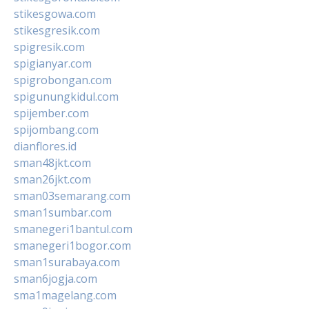
stikesgowa.com
stikesgresik.com
spigresik.com
spigianyar.com
spigrobongan.com
spigunungkidul.com
spijember.com
spijombang.com
dianflores.id
sman48jkt.com
sman26jkt.com
sman03semarang.com
sman1sumbar.com
smanegeri1bantul.com
smanegeri1bogor.com
sman1surabaya.com
sman6jogja.com
sma1magelang.com