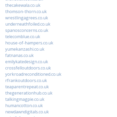
thecakewala.co.uk
thomson-thorn.co.uk
wrestlingagrees.co.uk
underneathfoiled.co.uk
spanosconcerns.co.uk
telecomblue.co.uk
house-of-hampers.co.uk
yumekanzashi.co.uk
fatnanas.co.uk
emilykatedesign.co.uk
crossfelloutdoors.co.uk
yorkroadreconditioned.co.uk
rfrankoutdoors.co.uk
teaparentrepeat.co.uk
thegenerationhub.co.uk
talkingmagpie.co.uk
humancotton.co.uk
newdawndigitals.co.uk