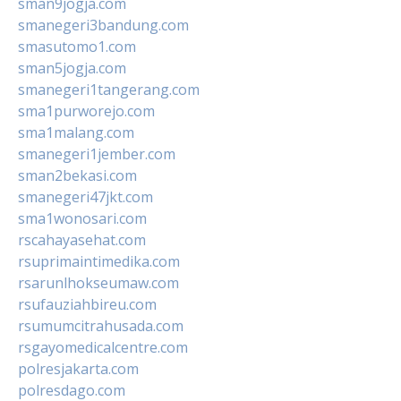
sman9jogja.com
smanegeri3bandung.com
smasutomo1.com
sman5jogja.com
smanegeri1tangerang.com
sma1purworejo.com
sma1malang.com
smanegeri1jember.com
sman2bekasi.com
smanegeri47jkt.com
sma1wonosari.com
rscahayasehat.com
rsuprimaintimedika.com
rsarunlhokseumaw.com
rsufauziahbireu.com
rsumumcitrahusada.com
rsgayomedicalcentre.com
polresjakarta.com
polresdago.com