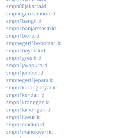
smpn88jakarta.id
smpnegeri1ambon.id
smpn1bangil.id
smpn1banjarmasin.id
smpn1biora.id
smpnegeri1bobotsari.id
smpn1boyolali.id
smpn1gresik.id
smpn1jayapura.id
smpn1jember.id
smpnegeri1jepara.id
smpn1karanganyar.id
smpn1kendari.id
smpn1kranggan.id
smpn1lamongan.id
smpn1luwuk.id
smpn1madiun.id
smpn1manokwari.id