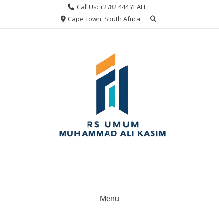
Skip
Call Us: +2782 444 YEAH
to
Cape Town, South Africa
content
Menu