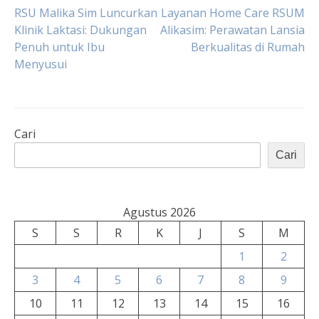
Navigasi
RSU Malika Sim Luncurkan
Layanan Home Care RSUM
Klinik Laktasi: Dukungan
Alikasim: Perawatan Lansia
Penuh untuk Ibu
Berkualitas di Rumah
pos
Menyusui
Cari
Cari
Agustus 2026
S
S
R
K
J
S
M
1
2
3
4
5
6
7
8
9
10
11
12
13
14
15
16