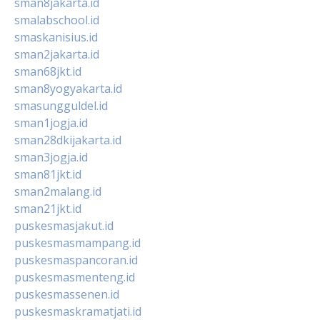
sman8jakarta.id
smalabschool.id
smaskanisius.id
sman2jakarta.id
sman68jkt.id
sman8yogyakarta.id
smasungguldel.id
sman1jogja.id
sman28dkijakarta.id
sman3jogja.id
sman81jkt.id
sman2malang.id
sman21jkt.id
puskesmasjakut.id
puskesmasmampang.id
puskesmaspancoran.id
puskesmasmenteng.id
puskesmassenen.id
puskesmaskramatjati.id