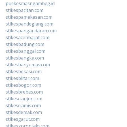
puskesmasngambeg.id
stikespacitan.com
stikespamekasan.com
stikespandeglang.com
stikespangandaran.com
stikesacehbarat.com
stikesbadung.com
stikesbanggai.com
stikesbangka.com
stikesbanyumas.com
stikesbekasi.com
stikesblitar.com
stikesbogor.com
stikesbrebes.com
stikescianjur.com
stikesciamis.com
stikesdemak.com
stikesgarut.com
stikesgorontalo.com