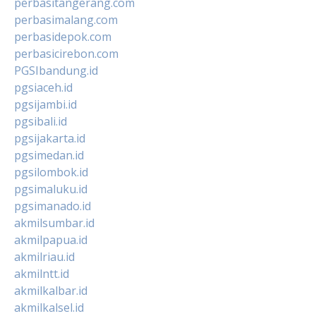
perbasitangerang.com
perbasimalang.com
perbasidepok.com
perbasicirebon.com
PGSIbandung.id
pgsiaceh.id
pgsijambi.id
pgsibali.id
pgsijakarta.id
pgsimedan.id
pgsilombok.id
pgsimaluku.id
pgsimanado.id
akmilsumbar.id
akmilpapua.id
akmilriau.id
akmilntt.id
akmilkalbar.id
akmilkalsel.id