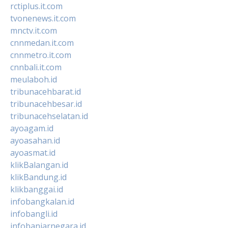
rctiplus.it.com
tvonenews.it.com
mnctv.it.com
cnnmedan.it.com
cnnmetro.it.com
cnnbali.it.com
meulaboh.id
tribunacehbarat.id
tribunacehbesar.id
tribunacehselatan.id
ayoagam.id
ayoasahan.id
ayoasmat.id
klikBalangan.id
klikBandung.id
klikbanggai.id
infobangkalan.id
infobangli.id
infobanjarnegara.id