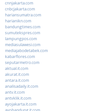
cnnjakarta.com
cnbcjakarta.com
hariansumatra.com
harianikn.com
bandungtimes.com
sumutekspres.com
lampungpos.com
mediasulawesi.com
mediajabodetabek.com
kabarflores.com
seputarmetro.com
aktual.it.com
akurat.it.com
antara.it.com
analisadaily.it.com
antv.it.com
antvklik.it.com
ayojakarta.it.com
ayobandung.it.com