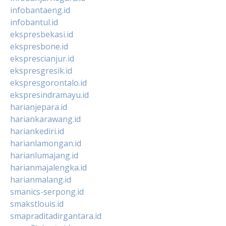
infobantaeng.id
infobantul.id
ekspresbekasi.id
ekspresbone.id
eksprescianjur.id
ekspresgresik.id
ekspresgorontalo.id
ekspresindramayu.id
harianjepara.id
hariankarawang.id
hariankediri.id
harianlamongan.id
harianlumajang.id
harianmajalengka.id
harianmalang.id
smanics-serpong.id
smakstlouis.id
smapraditadirgantara.id