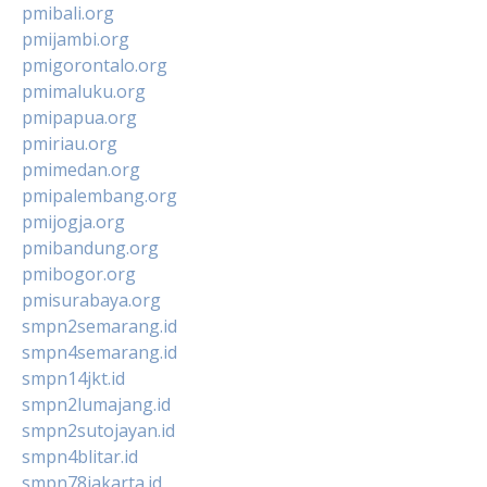
pmibali.org
pmijambi.org
pmigorontalo.org
pmimaluku.org
pmipapua.org
pmiriau.org
pmimedan.org
pmipalembang.org
pmijogja.org
pmibandung.org
pmibogor.org
pmisurabaya.org
smpn2semarang.id
smpn4semarang.id
smpn14jkt.id
smpn2lumajang.id
smpn2sutojayan.id
smpn4blitar.id
smpn78jakarta.id