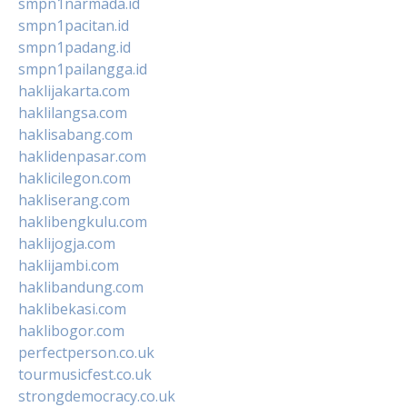
smpn1narmada.id
smpn1pacitan.id
smpn1padang.id
smpn1pailangga.id
haklijakarta.com
haklilangsa.com
haklisabang.com
haklidenpasar.com
haklicilegon.com
hakliserang.com
haklibengkulu.com
haklijogja.com
haklijambi.com
haklibandung.com
haklibekasi.com
haklibogor.com
perfectperson.co.uk
tourmusicfest.co.uk
strongdemocracy.co.uk