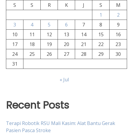
S
S
R
K
J
S
M
1
2
3
4
5
6
7
8
9
10
11
12
13
14
15
16
17
18
19
20
21
22
23
24
25
26
27
28
29
30
31
« Jul
Recent Posts
Terapi Robotik RSU Mali Kasim: Alat Bantu Gerak
Pasien Pasca Stroke