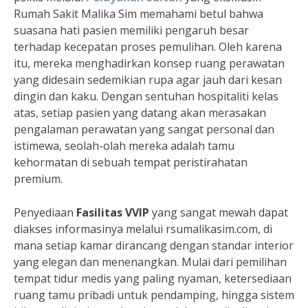
Rumah Sakit Malika Sim memahami betul bahwa
suasana hati pasien memiliki pengaruh besar
terhadap kecepatan proses pemulihan. Oleh karena
itu, mereka menghadirkan konsep ruang perawatan
yang didesain sedemikian rupa agar jauh dari kesan
dingin dan kaku. Dengan sentuhan hospitaliti kelas
atas, setiap pasien yang datang akan merasakan
pengalaman perawatan yang sangat personal dan
istimewa, seolah-olah mereka adalah tamu
kehormatan di sebuah tempat peristirahatan
premium.
Penyediaan
Fasilitas VVIP
yang sangat mewah dapat
diakses informasinya melalui rsumalikasim.com, di
mana setiap kamar dirancang dengan standar interior
yang elegan dan menenangkan. Mulai dari pemilihan
tempat tidur medis yang paling nyaman, ketersediaan
ruang tamu pribadi untuk pendamping, hingga sistem