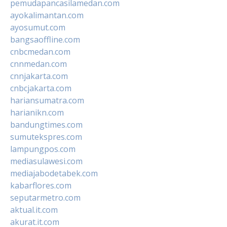
pemudapancasilamedan.com
ayokalimantan.com
ayosumut.com
bangsaoffline.com
cnbcmedan.com
cnnmedan.com
cnnjakarta.com
cnbcjakarta.com
hariansumatra.com
harianikn.com
bandungtimes.com
sumutekspres.com
lampungpos.com
mediasulawesi.com
mediajabodetabek.com
kabarflores.com
seputarmetro.com
aktual.it.com
akurat.it.com