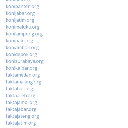
konibanten.org
konijabar.org
konijatim.org
konimaluku.org
konilampung.org
konipalu.org
koniambon.org
konidepok.org
konisurabaya.org
konikalbar.org
faktamedan.org
faktamalang.org
faktabali.org
faktaaceh.org
faktajambi.org
faktajabar.org
faktajateng.org
faktajatim.org