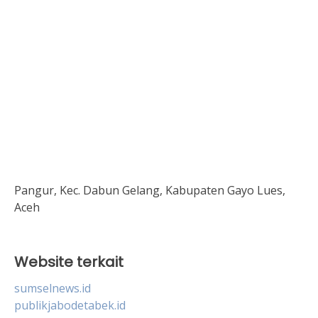
Pangur, Kec. Dabun Gelang, Kabupaten Gayo Lues,
Aceh
Website terkait
sumselnews.id
publikjabodetabek.id