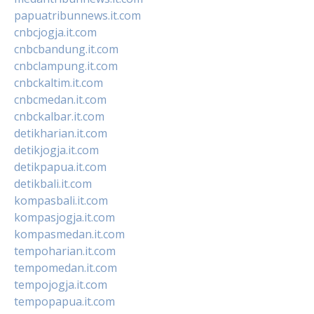
papuatribunnews.it.com
cnbcjogja.it.com
cnbcbandung.it.com
cnbclampung.it.com
cnbckaltim.it.com
cnbcmedan.it.com
cnbckalbar.it.com
detikharian.it.com
detikjogja.it.com
detikpapua.it.com
detikbali.it.com
kompasbali.it.com
kompasjogja.it.com
kompasmedan.it.com
tempoharian.it.com
tempomedan.it.com
tempojogja.it.com
tempopapua.it.com