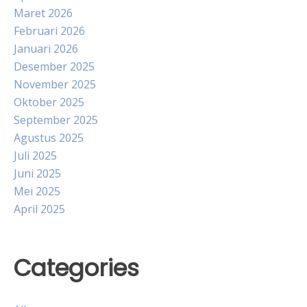
Maret 2026
Februari 2026
Januari 2026
Desember 2025
November 2025
Oktober 2025
September 2025
Agustus 2025
Juli 2025
Juni 2025
Mei 2025
April 2025
Categories