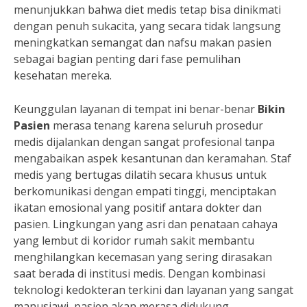
menunjukkan bahwa diet medis tetap bisa dinikmati
dengan penuh sukacita, yang secara tidak langsung
meningkatkan semangat dan nafsu makan pasien
sebagai bagian penting dari fase pemulihan
kesehatan mereka.
Keunggulan layanan di tempat ini benar-benar
Bikin
Pasien
merasa tenang karena seluruh prosedur
medis dijalankan dengan sangat profesional tanpa
mengabaikan aspek kesantunan dan keramahan. Staf
medis yang bertugas dilatih secara khusus untuk
berkomunikasi dengan empati tinggi, menciptakan
ikatan emosional yang positif antara dokter dan
pasien. Lingkungan yang asri dan penataan cahaya
yang lembut di koridor rumah sakit membantu
menghilangkan kecemasan yang sering dirasakan
saat berada di institusi medis. Dengan kombinasi
teknologi kedokteran terkini dan layanan yang sangat
manusiawi, pasien akan merasa didukung