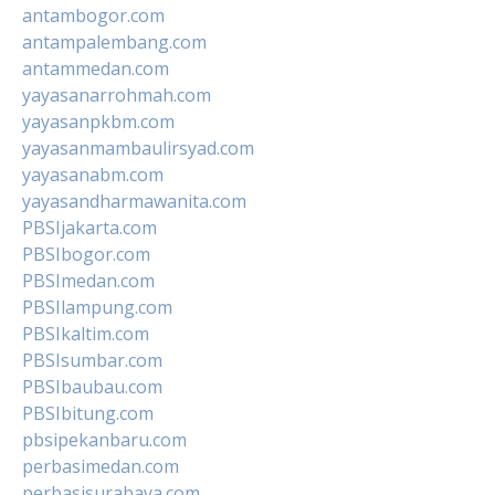
antambogor.com
antampalembang.com
antammedan.com
yayasanarrohmah.com
yayasanpkbm.com
yayasanmambaulirsyad.com
yayasanabm.com
yayasandharmawanita.com
PBSIjakarta.com
PBSIbogor.com
PBSImedan.com
PBSIlampung.com
PBSIkaltim.com
PBSIsumbar.com
PBSIbaubau.com
PBSIbitung.com
pbsipekanbaru.com
perbasimedan.com
perbasisurabaya.com