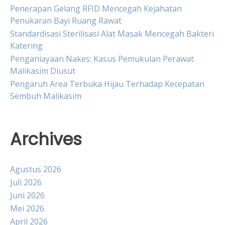
Penerapan Gelang RFID Mencegah Kejahatan
Penukaran Bayi Ruang Rawat
Standardisasi Sterilisasi Alat Masak Mencegah Bakteri
Katering
Penganiayaan Nakes: Kasus Pemukulan Perawat
Malikasim Diusut
Pengaruh Area Terbuka Hijau Terhadap Kecepatan
Sembuh Malikasim
Archives
Agustus 2026
Juli 2026
Juni 2026
Mei 2026
April 2026