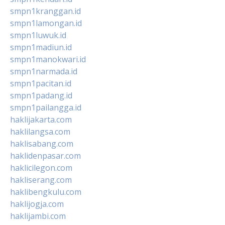
smpn1kranggan.id
smpn1lamongan.id
smpn1luwuk.id
smpn1madiun.id
smpn1manokwari.id
smpn1narmada.id
smpn1pacitan.id
smpn1padang.id
smpn1pailangga.id
haklijakarta.com
haklilangsa.com
haklisabang.com
haklidenpasar.com
haklicilegon.com
hakliserang.com
haklibengkulu.com
haklijogja.com
haklijambi.com