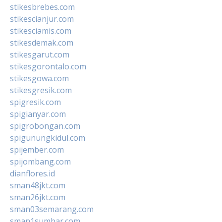
stikesbrebes.com
stikescianjur.com
stikesciamis.com
stikesdemak.com
stikesgarut.com
stikesgorontalo.com
stikesgowa.com
stikesgresik.com
spigresik.com
spigianyar.com
spigrobongan.com
spigunungkidul.com
spijember.com
spijombang.com
dianflores.id
sman48jkt.com
sman26jkt.com
sman03semarang.com
sman1sumbar.com