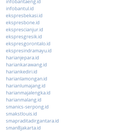
infobantaeng.id
infobantul.id
ekspresbekasi.id
ekspresbone.id
eksprescianjur.id
ekspresgresik.id
ekspresgorontalo.id
ekspresindramayu.id
harianjepara.id
hariankarawang.id
hariankediri.id
harianlamongan.id
harianlumajang.id
harianmajalengka.id
harianmalang.id
smanics-serpong.id
smakstlouis.id
smapraditadirgantara.id
sman8jakarta.id