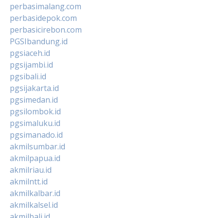
perbasimalang.com
perbasidepok.com
perbasicirebon.com
PGSIbandung.id
pgsiaceh.id
pgsijambi.id
pgsibali.id
pgsijakarta.id
pgsimedan.id
pgsilombok.id
pgsimaluku.id
pgsimanado.id
akmilsumbar.id
akmilpapua.id
akmilriau.id
akmilntt.id
akmilkalbar.id
akmilkalsel.id
akmilbali.id