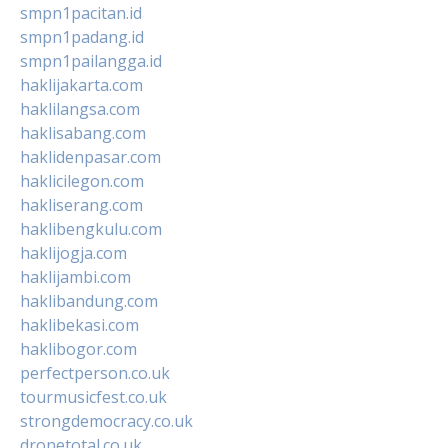
smpn1pacitan.id
smpn1padang.id
smpn1pailangga.id
haklijakarta.com
haklilangsa.com
haklisabang.com
haklidenpasar.com
haklicilegon.com
hakliserang.com
haklibengkulu.com
haklijogja.com
haklijambi.com
haklibandung.com
haklibekasi.com
haklibogor.com
perfectperson.co.uk
tourmusicfest.co.uk
strongdemocracy.co.uk
dronetotal.co.uk