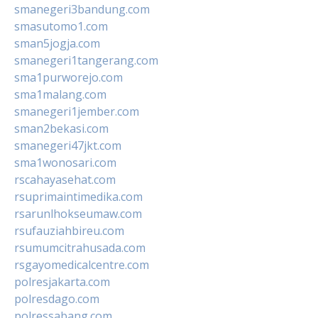
smanegeri3bandung.com
smasutomo1.com
sman5jogja.com
smanegeri1tangerang.com
sma1purworejo.com
sma1malang.com
smanegeri1jember.com
sman2bekasi.com
smanegeri47jkt.com
sma1wonosari.com
rscahayasehat.com
rsuprimaintimedika.com
rsarunlhokseumaw.com
rsufauziahbireu.com
rsumumcitrahusada.com
rsgayomedicalcentre.com
polresjakarta.com
polresdago.com
polressabang.com