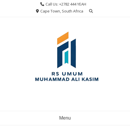
Skip
Call Us: +2782 444 YEAH
to
Cape Town, South Africa
content
Menu