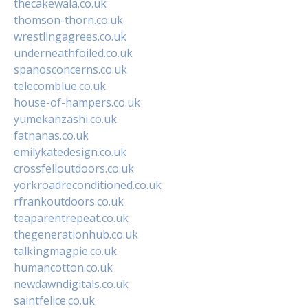
thecakewala.co.uk
thomson-thorn.co.uk
wrestlingagrees.co.uk
underneathfoiled.co.uk
spanosconcerns.co.uk
telecomblue.co.uk
house-of-hampers.co.uk
yumekanzashi.co.uk
fatnanas.co.uk
emilykatedesign.co.uk
crossfelloutdoors.co.uk
yorkroadreconditioned.co.uk
rfrankoutdoors.co.uk
teaparentrepeat.co.uk
thegenerationhub.co.uk
talkingmagpie.co.uk
humancotton.co.uk
newdawndigitals.co.uk
saintfelice.co.uk