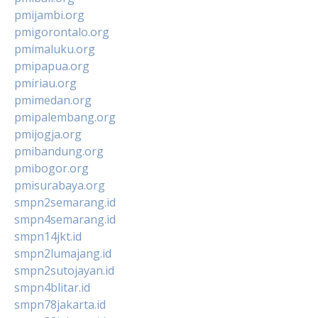
pmijambi.org
pmigorontalo.org
pmimaluku.org
pmipapua.org
pmiriau.org
pmimedan.org
pmipalembang.org
pmijogja.org
pmibandung.org
pmibogor.org
pmisurabaya.org
smpn2semarang.id
smpn4semarang.id
smpn14jkt.id
smpn2lumajang.id
smpn2sutojayan.id
smpn4blitar.id
smpn78jakarta.id