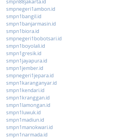
smpn88jakarta.id
smpnegeri1ambon.id
smpn1bangil.id
smpn1banjarmasin.id
smpn1biora.id
smpnegeri1bobotsari.id
smpn1boyolali.id
smpn1gresik.id
smpn1jayapura.id
smpn1jember.id
smpnegeri1jepara.id
smpn1karanganyar.id
smpn1kendari.id
smpn1kranggan.id
smpn1lamongan.id
smpn1luwuk.id
smpn1madiun.id
smpn1manokwari.id
smpn1narmada.id