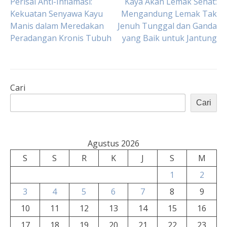
Navigasi
Perisai Anti-Inflamasi:
Kaya Akan Lemak Sehat:
Kekuatan Senyawa Kayu
Mengandung Lemak Tak
Manis dalam Meredakan
Jenuh Tunggal dan Ganda
pos
Peradangan Kronis Tubuh
yang Baik untuk Jantung
Cari
Cari
Agustus 2026
S
S
R
K
J
S
M
1
2
3
4
5
6
7
8
9
10
11
12
13
14
15
16
17
18
19
20
21
22
23