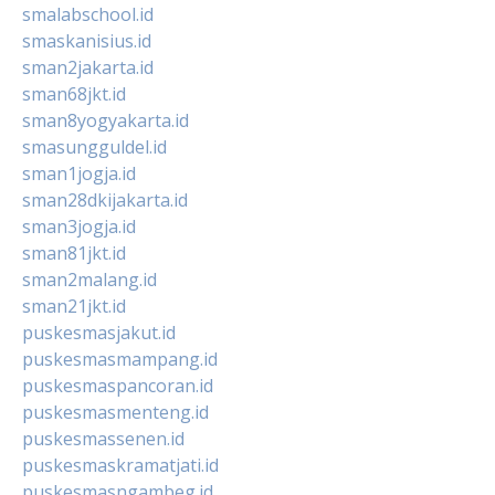
smalabschool.id
smaskanisius.id
sman2jakarta.id
sman68jkt.id
sman8yogyakarta.id
smasungguldel.id
sman1jogja.id
sman28dkijakarta.id
sman3jogja.id
sman81jkt.id
sman2malang.id
sman21jkt.id
puskesmasjakut.id
puskesmasmampang.id
puskesmaspancoran.id
puskesmasmenteng.id
puskesmassenen.id
puskesmaskramatjati.id
puskesmasngambeg.id