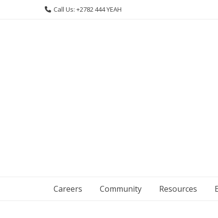
Skip
Call Us: +2782 444 YEAH
to
content
Careers
Community
Resources