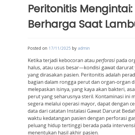
Peritonitis Menginta
Berharga Saat Lambu
Posted on
17/11/2025
by
admin
Ketika terjadi kebocoran atau
perforasi
pada or
halus, atau usus besar—kondisi gawat darurat
yang dirasakan pasien. Peritonitis adalah pera
bagian dalam rongga perut dan organ-organ 
melepaskan isinya, yang kaya akan bakteri, a
perut yang seharusnya steril. Kontaminasi ini m
segera melalui operasi mayor, dapat dengan c
data dari catatan Instalasi Gawat Darurat Bed
waktu kedatangan pasien dengan perforasi gast
peluang hidup tertinggi berada pada intervensi 
menentukan hasil akhir pasien.