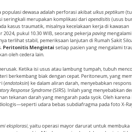
 populasi dewasa adalah perforasi akibat
ulkus peptikum
(tu
i seringkali merupakan komplikasi dari
apendisitis
(usus bu
a kasus traumatik, misalnya kecelakaan kerja di kawasan
r 2024, pukul 10.30 WIB, seorang pekerja
paving
mengalami
 terlihat stabil, pemeriksaan lanjutan di Rumah Sakit Sil
s.
Peritonitis Mengintai
setiap pasien yang mengalami tr
an oleh cedera lain.
 merusak. Ketika isi usus atau lambung tumpah, tubuh menc
teri berkembang biak dengan cepat. Peritoneum, yang memi
i (
endotoksin
) ke dalam aliran darah, menyebabkan respons
atory Response Syndrome
(SIRS). Inilah yang menyebabkan 
unan tekanan darah yang mengarah pada syok. Oleh karena i
diologis—seperti udara bebas subdiafragma pada foto X-Ra
.
mi eksplorasi
, yaitu operasi mayor darurat untuk membuka