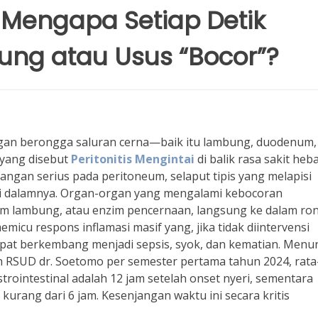
i: Mengapa Setiap Detik
ng atau Usus “Bocor”?
gan berongga saluran cerna—baik itu lambung, duodenum,
 yang disebut
Peritonitis Mengintai
di balik rasa sakit heb
dangan serius pada peritoneum, selaput tipis yang melapisi
di dalamnya. Organ-organ yang mengalami kebocoran
sam lambung, atau enzim pencernaan, langsung ke dalam ro
emicu respons inflamasi masif yang, jika tidak diintervensi
epat berkembang menjadi sepsis, syok, dan kematian. Menu
ah RSUD dr. Soetomo per semester pertama tahun 2024, rata
rointestinal adalah 12 jam setelah onset nyeri, sementara
kurang dari 6 jam. Kesenjangan waktu ini secara kritis