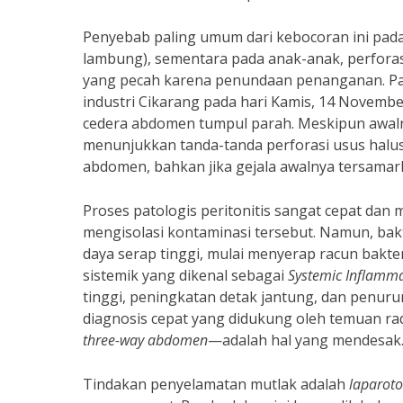
Penyebab paling umum dari kebocoran ini pada
lambung), sementara pada anak-anak, perforas
yang pecah karena penundaan penanganan. Pad
industri Cikarang pada hari Kamis, 14 Novembe
cedera abdomen tumpul parah. Meskipun awalnya
menunjukkan tanda-tanda perforasi usus halu
abdomen, bahkan jika gejala awalnya tersamark
Proses patologis peritonitis sangat cepat dan
mengisolasi kontaminasi tersebut. Namun, bak
daya serap tinggi, mulai menyerap racun bakter
sistemik yang dikenal sebagai
Systemic Inflamm
tinggi, peningkatan detak jantung, dan penur
diagnosis cepat yang didukung oleh temuan ra
three-way abdomen
—adalah hal yang mendesak
Tindakan penyelamatan mutlak adalah
laparoto