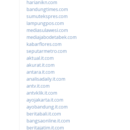
harianikn.com
bandungtimes.com
sumutekspres.com
lampungpos.com
mediasulawesi.com
mediajabodetabek.com
kabarflores.com
seputarmetro.com
aktual.it.com
akurat.it.com
antara.it.com
analisadaily.it.com
antv.it.com
antvklik.it.com
ayojakarta.it.com
ayobandung.it.com
beritabali.it.com
bangsaonline.it.com
beritajatim.it.com