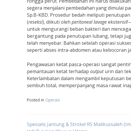
rongga perut. Pembedahan ini harus dilakukan 
segera menjalani pembedahan yang dimulai pada
Sp.B-KBD. Prosedur bedah meliputi penutupan
(
reseksi
), diikuti oleh
peritoneal lavage
ekstensif—
untuk mengurangi beban bakteri dan mencegah i
bergantung pada penutupan lubang, tetapi jug
telah menyebar. Bahkan setelah operasi sukse
seperti abses intra-abdomen atau kebocoran ja
Pengawasan ketat pasca-operasi sangat pentin
pemantauan ketat terhadap
output
urin dan te
Keterlambatan dalam mengambil keputusan be
sembuh total, memperpanjang masa rawat inap 
Posted in
Operasi
Navigasi
Spesialis Jantung & Stroke! RS Malikussaleh (Im