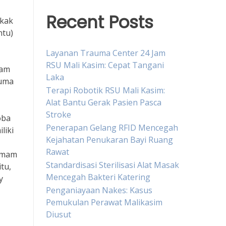
Recent Posts
kak
ntu)
Layanan Trauma Center 24 Jam
RSU Mali Kasim: Cepat Tangani
oam
Laka
auma
Terapi Robotik RSU Mali Kasim:
Alat Bantu Gerak Pasien Pasca
Stroke
oba
Penerapan Gelang RFID Mencegah
liki
Kejahatan Penukaran Bayi Ruang
Rawat
demam
Standardisasi Sterilisasi Alat Masak
tu,
Mencegah Bakteri Katering
y
Penganiayaan Nakes: Kasus
Pemukulan Perawat Malikasim
Diusut