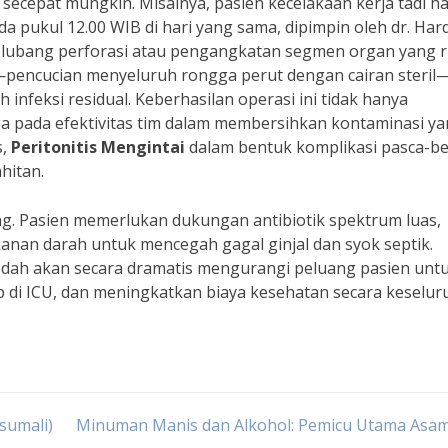
secepat mungkin. Misalnya, pasien kecelakaan kerja tadi h
 pukul 12.00 WIB di hari yang sama, dipimpin oleh dr. Hard
 lubang perforasi atau pengangkatan segmen organ yang 
pencucian menyeluruh rongga perut dengan cairan steril
nfeksi residual. Keberhasilan operasi ini tidak hanya
a pada efektivitas tim dalam membersihkan kontaminasi y
s,
Peritonitis Mengintai
dalam bentuk komplikasi pasca-b
hitan.
g. Pasien memerlukan dukungan antibiotik spektrum luas,
kanan darah untuk mencegah gagal ginjal dan syok septik.
dah akan secara dramatis mengurangi peluang pasien unt
di ICU, dan meningkatkan biaya kesehatan secara keselur
sumali)
Minuman Manis dan Alkohol: Pemicu Utama Asam