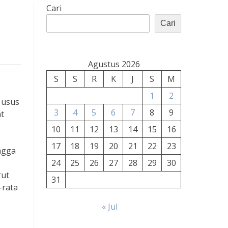
Cari
Cari
Agustus 2026
S
S
R
K
J
S
M
1
2
 usus
3
4
5
6
7
8
9
at
10
11
12
13
14
15
16
17
18
19
20
21
22
23
ngga
24
25
26
27
28
29
30
rut
31
-rata
« Jul