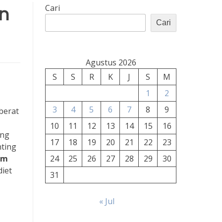
n
Cari
Cari
Agustus 2026
S
S
R
K
J
S
M
1
2
3
4
5
6
7
8
9
berat
10
11
12
13
14
15
16
ing
17
18
19
20
21
22
23
nting
am
24
25
26
27
28
29
30
iet
31
« Jul