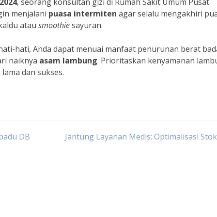
 2024
, seorang konsultan gizi di Rumah Sakit Umum Pusat
gin menjalani
puasa intermiten
agar selalu mengakhiri pu
kaldu atau
smoothie
sayuran.
 hati-hati, Anda dapat menuai manfaat penurunan berat ba
ri naiknya
asam lambung
. Prioritaskan kenyamanan lam
n lama dan sukses.
rpadu DB
Jantung Layanan Medis: Optimalisasi Sto