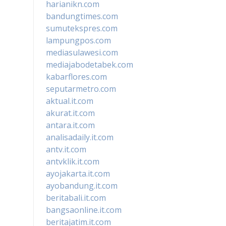
harianikn.com
bandungtimes.com
sumutekspres.com
lampungpos.com
mediasulawesi.com
mediajabodetabek.com
kabarflores.com
seputarmetro.com
aktual.it.com
akurat.it.com
antara.it.com
analisadaily.it.com
antv.it.com
antvklik.it.com
ayojakarta.it.com
ayobandung.it.com
beritabali.it.com
bangsaonline.it.com
beritajatim.it.com