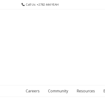
Skip
Call Us: +2782 444 YEAH
to
content
Careers
Community
Resources