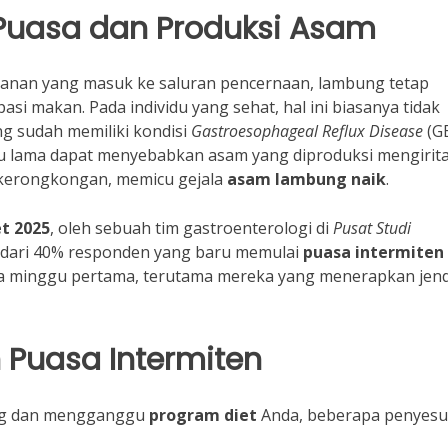
uasa dan Produksi Asam
kanan yang masuk ke saluran pencernaan, lambung tetap
asi makan. Pada individu yang sehat, hal ini biasanya tidak
g sudah memiliki kondisi
Gastroesophageal Reflux Disease
(G
tu lama dapat menyebabkan asam yang diproduksi mengirita
 kerongkongan, memicu gejala
asam lambung naik
.
t 2025
, oleh sebuah tim gastroenterologi di
Pusat Studi
dari 40% responden yang baru memulai
puasa intermiten
ua minggu pertama, terutama mereka yang menerapkan jen
 Puasa Intermiten
ng dan mengganggu
program diet
Anda, beberapa penyesu