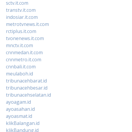
sctv.it.com
transtv.it.com
indosiar.it.com
metrotvnews.it.com
rctiplus.it.com
tvonenews.it.com
mnctv.it.com
cnnmedan.it.com
cnnmetro.it.com
cnnbali.it.com
meulaboh.id
tribunacehbarat.id
tribunacehbesar.id
tribunacehselatan.id
ayoagam.id
ayoasahan.id
ayoasmat.id
klikBalangan.id
klikBandung.id