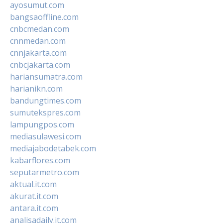
ayosumut.com
bangsaoffline.com
cnbcmedan.com
cnnmedan.com
cnnjakarta.com
cnbcjakarta.com
hariansumatra.com
harianikn.com
bandungtimes.com
sumutekspres.com
lampungpos.com
mediasulawesi.com
mediajabodetabek.com
kabarflores.com
seputarmetro.com
aktual.it.com
akurat.it.com
antara.it.com
analisadaily.it.com