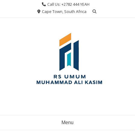
Skip
Call Us: +2782 444 YEAH
to
Cape Town, South Africa
content
Menu