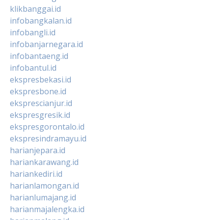
klikbanggai.id
infobangkalan.id
infobangli.id
infobanjarnegara.id
infobantaeng.id
infobantul.id
ekspresbekasi.id
ekspresbone.id
eksprescianjur.id
ekspresgresik.id
ekspresgorontalo.id
ekspresindramayu.id
harianjepara.id
hariankarawang.id
hariankediri.id
harianlamongan.id
harianlumajang.id
harianmajalengka.id