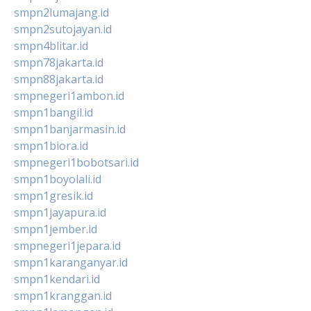
smpn2lumajang.id
smpn2sutojayan.id
smpn4blitar.id
smpn78jakarta.id
smpn88jakarta.id
smpnegeri1ambon.id
smpn1bangil.id
smpn1banjarmasin.id
smpn1biora.id
smpnegeri1bobotsari.id
smpn1boyolali.id
smpn1gresik.id
smpn1jayapura.id
smpn1jember.id
smpnegeri1jepara.id
smpn1karanganyar.id
smpn1kendari.id
smpn1kranggan.id