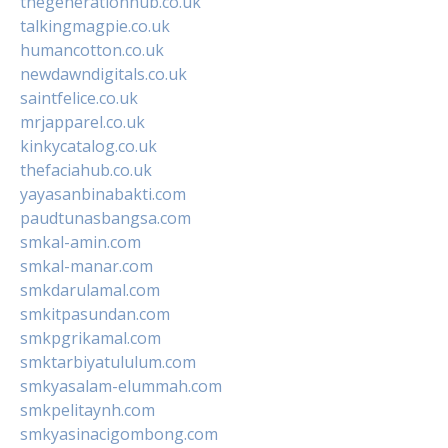
thegenerationhub.co.uk
talkingmagpie.co.uk
humancotton.co.uk
newdawndigitals.co.uk
saintfelice.co.uk
mrjapparel.co.uk
kinkycatalog.co.uk
thefaciahub.co.uk
yayasanbinabakti.com
paudtunasbangsa.com
smkal-amin.com
smkal-manar.com
smkdarulamal.com
smkitpasundan.com
smkpgrikamal.com
smktarbiyatululum.com
smkyasalam-elummah.com
smkpelitaynh.com
smkyasinacigombong.com