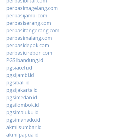
perbasiblitar.com
perbasimagelang.com
perbasijambi.com
perbasiserang.com
perbasitangerang.com
perbasimalang.com
perbasidepok.com
perbasicirebon.com
PGSIbandung.id
pgsiaceh.id
pgsijambi.id
pgsibali.id
pgsijakarta.id
pgsimedan.id
pgsilombok.id
pgsimaluku.id
pgsimanado.id
akmilsumbar.id
akmilpapua.id