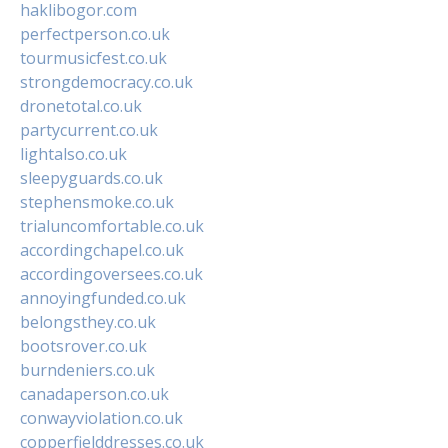
haklibogor.com
perfectperson.co.uk
tourmusicfest.co.uk
strongdemocracy.co.uk
dronetotal.co.uk
partycurrent.co.uk
lightalso.co.uk
sleepyguards.co.uk
stephensmoke.co.uk
trialuncomfortable.co.uk
accordingchapel.co.uk
accordingoversees.co.uk
annoyingfunded.co.uk
belongsthey.co.uk
bootsrover.co.uk
burndeniers.co.uk
canadaperson.co.uk
conwayviolation.co.uk
copperfielddresses.co.uk