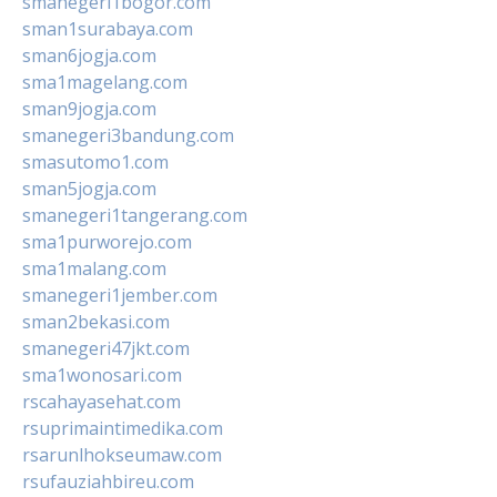
smanegeri1bogor.com
sman1surabaya.com
sman6jogja.com
sma1magelang.com
sman9jogja.com
smanegeri3bandung.com
smasutomo1.com
sman5jogja.com
smanegeri1tangerang.com
sma1purworejo.com
sma1malang.com
smanegeri1jember.com
sman2bekasi.com
smanegeri47jkt.com
sma1wonosari.com
rscahayasehat.com
rsuprimaintimedika.com
rsarunlhokseumaw.com
rsufauziahbireu.com