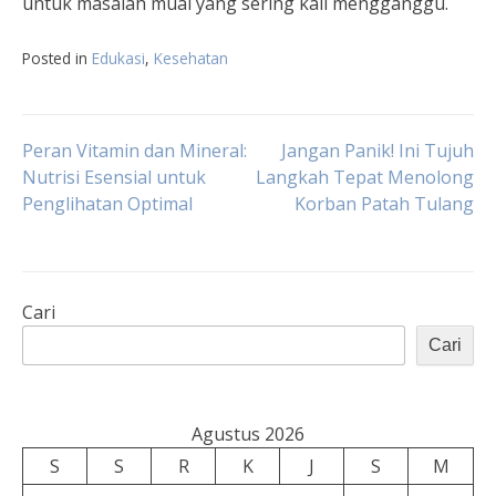
untuk masalah mual yang sering kali mengganggu.
Posted in
Edukasi
,
Kesehatan
Navigasi
Peran Vitamin dan Mineral:
Jangan Panik! Ini Tujuh
Nutrisi Esensial untuk
Langkah Tepat Menolong
Penglihatan Optimal
Korban Patah Tulang
pos
Cari
Cari
Agustus 2026
S
S
R
K
J
S
M