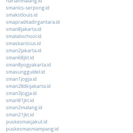
harianmalang.id
smanics-serpong.id
smakstlouis.id
smapraditadirgantara.id
sman8jakarta.id
smalabschool.id
smaskanisius.id
sman2jakarta.id
sman68jkt.id
sman8yogyakarta.id
smasungguldel.id
sman1jogja.id
sman28dkijakarta.id
sman3jogja.id
sman81jkt.id
sman2malang.id
sman21jkt.id
puskesmasjakut.id
puskesmasmampang.id