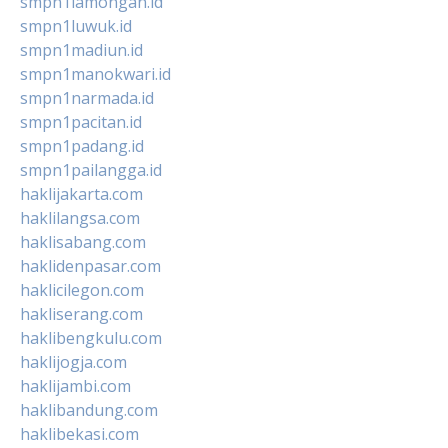
smpn1lamongan.id
smpn1luwuk.id
smpn1madiun.id
smpn1manokwari.id
smpn1narmada.id
smpn1pacitan.id
smpn1padang.id
smpn1pailangga.id
haklijakarta.com
haklilangsa.com
haklisabang.com
haklidenpasar.com
haklicilegon.com
hakliserang.com
haklibengkulu.com
haklijogja.com
haklijambi.com
haklibandung.com
haklibekasi.com