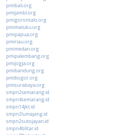
pmibali.org
pmijambi.org
pmigorontalo.org
pmimaluku.org
pmipapua.org
pmiriau.org
pmimedan.org
pmipalembang.org
pmijogja.org
pmibandung.org
pmibogor.org
pmisurabaya.org
smpn2semarang.id
smpn4semarang.id
smpn14jkt.id
smpn2lumajang.id
smpn2sutojayan.id
smpn4blitar.id