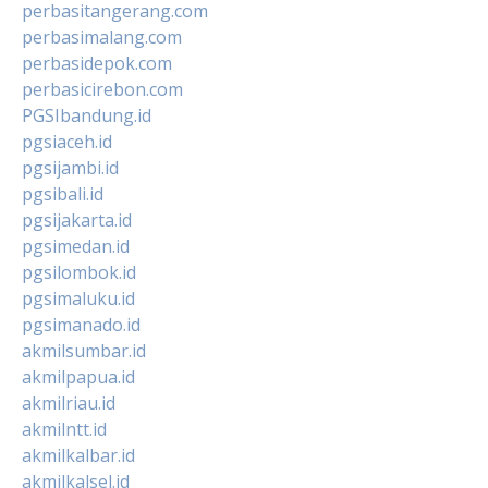
perbasitangerang.com
perbasimalang.com
perbasidepok.com
perbasicirebon.com
PGSIbandung.id
pgsiaceh.id
pgsijambi.id
pgsibali.id
pgsijakarta.id
pgsimedan.id
pgsilombok.id
pgsimaluku.id
pgsimanado.id
akmilsumbar.id
akmilpapua.id
akmilriau.id
akmilntt.id
akmilkalbar.id
akmilkalsel.id