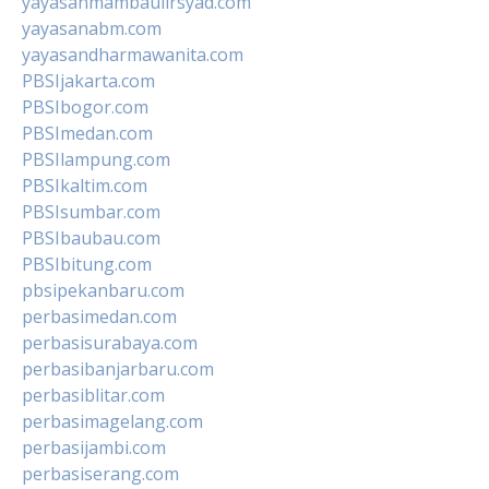
yayasanmambaulirsyad.com
yayasanabm.com
yayasandharmawanita.com
PBSIjakarta.com
PBSIbogor.com
PBSImedan.com
PBSIlampung.com
PBSIkaltim.com
PBSIsumbar.com
PBSIbaubau.com
PBSIbitung.com
pbsipekanbaru.com
perbasimedan.com
perbasisurabaya.com
perbasibanjarbaru.com
perbasiblitar.com
perbasimagelang.com
perbasijambi.com
perbasiserang.com