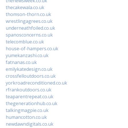
thenewsweek.co.uk
thecakewala.co.uk
thomson-thorn.co.uk
wrestlingagrees.co.uk
underneathfoiled.co.uk
spanosconcerns.co.uk
telecomblue.co.uk
house-of-hampers.co.uk
yumekanzashi.co.uk
fatnanas.co.uk
emilykatedesign.co.uk
crossfelloutdoors.co.uk
yorkroadreconditioned.co.uk
rfrankoutdoors.co.uk
teaparentrepeat.co.uk
thegenerationhub.co.uk
talkingmagpie.co.uk
humancotton.co.uk
newdawndigitals.co.uk