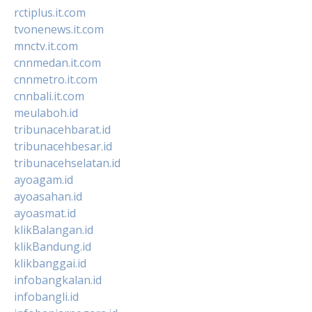
rctiplus.it.com
tvonenews.it.com
mnctv.it.com
cnnmedan.it.com
cnnmetro.it.com
cnnbali.it.com
meulaboh.id
tribunacehbarat.id
tribunacehbesar.id
tribunacehselatan.id
ayoagam.id
ayoasahan.id
ayoasmat.id
klikBalangan.id
klikBandung.id
klikbanggai.id
infobangkalan.id
infobangli.id