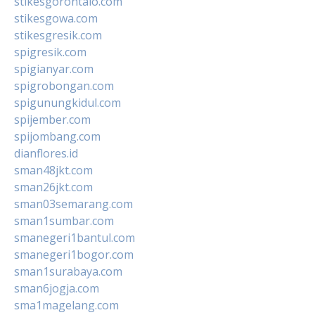
stikesgorontalo.com
stikesgowa.com
stikesgresik.com
spigresik.com
spigianyar.com
spigrobongan.com
spigunungkidul.com
spijember.com
spijombang.com
dianflores.id
sman48jkt.com
sman26jkt.com
sman03semarang.com
sman1sumbar.com
smanegeri1bantul.com
smanegeri1bogor.com
sman1surabaya.com
sman6jogja.com
sma1magelang.com