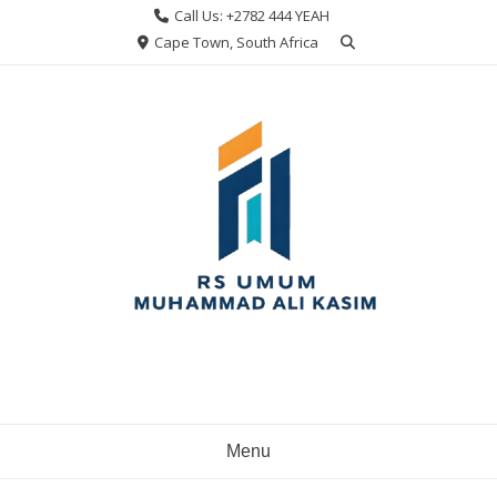
Skip
Call Us: +2782 444 YEAH
to
Cape Town, South Africa
content
Menu