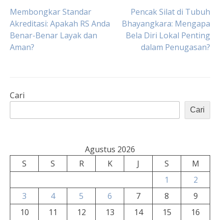
Navigasi
Membongkar Standar
Pencak Silat di Tubuh
Akreditasi: Apakah RS Anda
Bhayangkara: Mengapa
Benar-Benar Layak dan
Bela Diri Lokal Penting
pos
Aman?
dalam Penugasan?
Cari
Cari
Agustus 2026
S
S
R
K
J
S
M
1
2
3
4
5
6
7
8
9
10
11
12
13
14
15
16