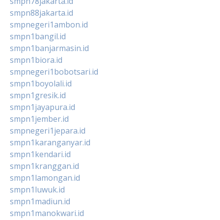
smpn78jakarta.id
smpn88jakarta.id
smpnegeri1ambon.id
smpn1bangil.id
smpn1banjarmasin.id
smpn1biora.id
smpnegeri1bobotsari.id
smpn1boyolali.id
smpn1gresik.id
smpn1jayapura.id
smpn1jember.id
smpnegeri1jepara.id
smpn1karanganyar.id
smpn1kendari.id
smpn1kranggan.id
smpn1lamongan.id
smpn1luwuk.id
smpn1madiun.id
smpn1manokwari.id