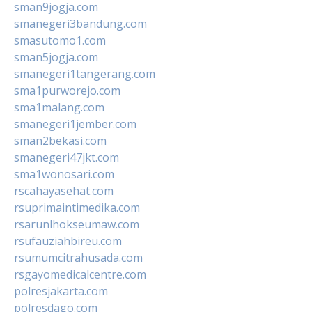
sman9jogja.com
smanegeri3bandung.com
smasutomo1.com
sman5jogja.com
smanegeri1tangerang.com
sma1purworejo.com
sma1malang.com
smanegeri1jember.com
sman2bekasi.com
smanegeri47jkt.com
sma1wonosari.com
rscahayasehat.com
rsuprimaintimedika.com
rsarunlhokseumaw.com
rsufauziahbireu.com
rsumumcitrahusada.com
rsgayomedicalcentre.com
polresjakarta.com
polresdago.com