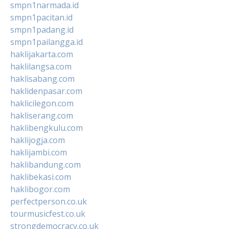
smpn1narmada.id
smpn1pacitan.id
smpn1padang.id
smpn1pailangga.id
haklijakarta.com
haklilangsa.com
haklisabang.com
haklidenpasar.com
haklicilegon.com
hakliserang.com
haklibengkulu.com
haklijogja.com
haklijambi.com
haklibandung.com
haklibekasi.com
haklibogor.com
perfectperson.co.uk
tourmusicfest.co.uk
strongdemocracy.co.uk