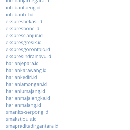
infobanjarnegara.id
infobantaeng.id
infobantul.id
ekspresbekasi.id
ekspresbone.id
eksprescianjur.id
ekspresgresik.id
ekspresgorontalo.id
ekspresindramayu.id
harianjepara.id
hariankarawang.id
hariankediri.id
harianlamongan.id
harianlumajang.id
harianmajalengka.id
harianmalang.id
smanics-serpong.id
smakstlouis.id
smapraditadirgantara.id