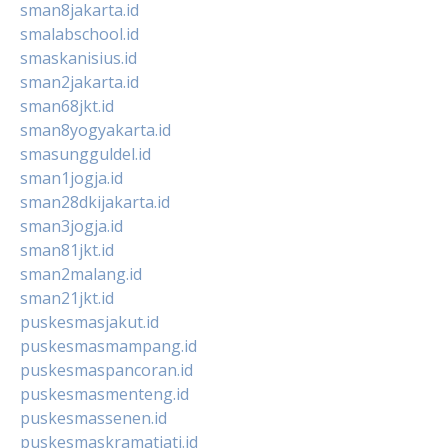
sman8jakarta.id
smalabschool.id
smaskanisius.id
sman2jakarta.id
sman68jkt.id
sman8yogyakarta.id
smasungguldel.id
sman1jogja.id
sman28dkijakarta.id
sman3jogja.id
sman81jkt.id
sman2malang.id
sman21jkt.id
puskesmasjakut.id
puskesmasmampang.id
puskesmaspancoran.id
puskesmasmenteng.id
puskesmassenen.id
puskesmaskramatjati.id