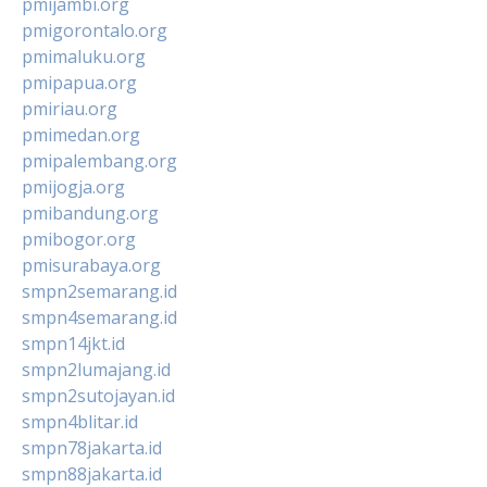
pmijambi.org
pmigorontalo.org
pmimaluku.org
pmipapua.org
pmiriau.org
pmimedan.org
pmipalembang.org
pmijogja.org
pmibandung.org
pmibogor.org
pmisurabaya.org
smpn2semarang.id
smpn4semarang.id
smpn14jkt.id
smpn2lumajang.id
smpn2sutojayan.id
smpn4blitar.id
smpn78jakarta.id
smpn88jakarta.id