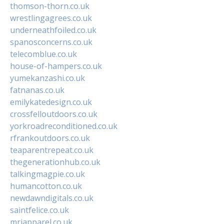
thomson-thorn.co.uk
wrestlingagrees.co.uk
underneathfoiled.co.uk
spanosconcerns.co.uk
telecomblue.co.uk
house-of-hampers.co.uk
yumekanzashi.co.uk
fatnanas.co.uk
emilykatedesign.co.uk
crossfelloutdoors.co.uk
yorkroadreconditioned.co.uk
rfrankoutdoors.co.uk
teaparentrepeat.co.uk
thegenerationhub.co.uk
talkingmagpie.co.uk
humancotton.co.uk
newdawndigitals.co.uk
saintfelice.co.uk
mrjapparel.co.uk