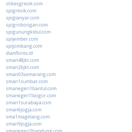
stikesgresik.com
spigresik.com
spigianyar.com
spigrobongan.com
spigunungkidul.com
spijember.com
spijombang.com
dianflores.id
sman48jkt.com
sman26jkt.com
sman03semarang.com
sman1sumbar.com
smanegeri1bantul.com
smanegeri1bogor.com
sman1surabaya.com
sman6jogja.com
sma1magelang.com
sman9jogja.com
smanegeri3bandung.com