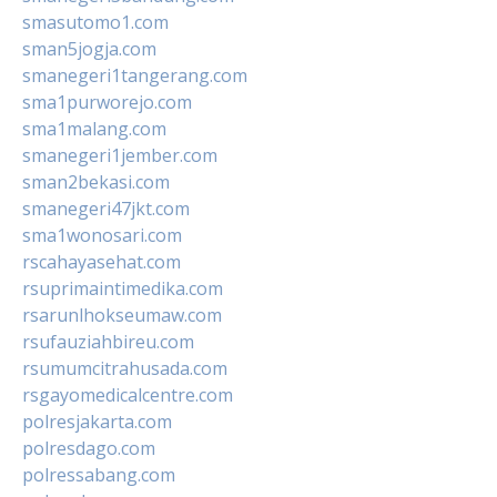
smasutomo1.com
sman5jogja.com
smanegeri1tangerang.com
sma1purworejo.com
sma1malang.com
smanegeri1jember.com
sman2bekasi.com
smanegeri47jkt.com
sma1wonosari.com
rscahayasehat.com
rsuprimaintimedika.com
rsarunlhokseumaw.com
rsufauziahbireu.com
rsumumcitrahusada.com
rsgayomedicalcentre.com
polresjakarta.com
polresdago.com
polressabang.com