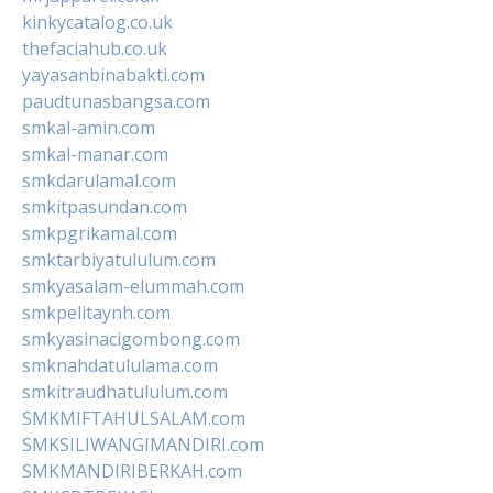
kinkycatalog.co.uk
thefaciahub.co.uk
yayasanbinabakti.com
paudtunasbangsa.com
smkal-amin.com
smkal-manar.com
smkdarulamal.com
smkitpasundan.com
smkpgrikamal.com
smktarbiyatululum.com
smkyasalam-elummah.com
smkpelitaynh.com
smkyasinacigombong.com
smknahdatululama.com
smkitraudhatululum.com
SMKMIFTAHULSALAM.com
SMKSILIWANGIMANDIRI.com
SMKMANDIRIBERKAH.com