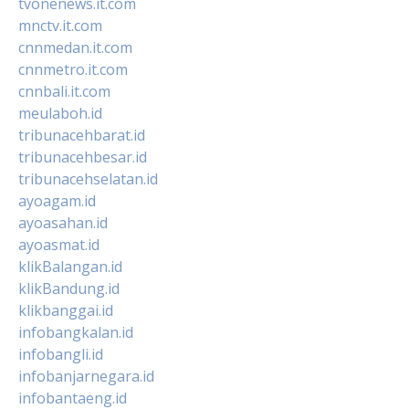
tvonenews.it.com
mnctv.it.com
cnnmedan.it.com
cnnmetro.it.com
cnnbali.it.com
meulaboh.id
tribunacehbarat.id
tribunacehbesar.id
tribunacehselatan.id
ayoagam.id
ayoasahan.id
ayoasmat.id
klikBalangan.id
klikBandung.id
klikbanggai.id
infobangkalan.id
infobangli.id
infobanjarnegara.id
infobantaeng.id