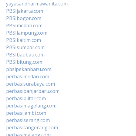
yayasandharmawanita.com
PBSIjakarta.com
PBSIbogor.com
PBSImedan.com
PBSIlampung.com
PBSIkaltim.com
PBSIsumbar.com
PBSIbaubau.com
PBSIbitung.com
pbsipekanbaru.com
perbasimedan.com
perbasisurabaya.com
perbasibanjarbaru.com
perbasiblitar.com
perbasimagelang.com
perbasijambi.com
perbasiserang.com
perbasitangerang.com
perbasimalang.com