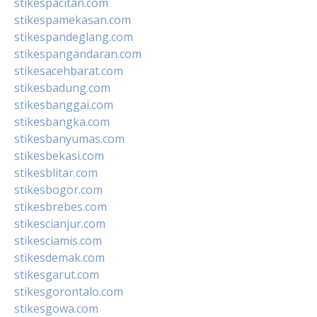
stikespacitan.com
stikespamekasan.com
stikespandeglang.com
stikespangandaran.com
stikesacehbarat.com
stikesbadung.com
stikesbanggai.com
stikesbangka.com
stikesbanyumas.com
stikesbekasi.com
stikesblitar.com
stikesbogor.com
stikesbrebes.com
stikescianjur.com
stikesciamis.com
stikesdemak.com
stikesgarut.com
stikesgorontalo.com
stikesgowa.com