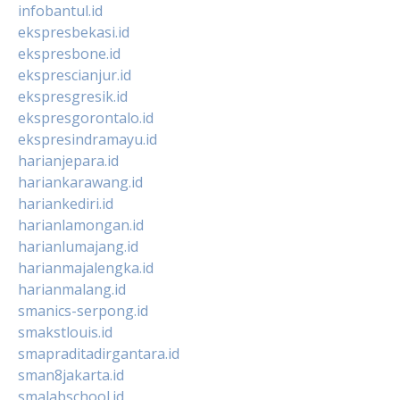
infobantul.id
ekspresbekasi.id
ekspresbone.id
eksprescianjur.id
ekspresgresik.id
ekspresgorontalo.id
ekspresindramayu.id
harianjepara.id
hariankarawang.id
hariankediri.id
harianlamongan.id
harianlumajang.id
harianmajalengka.id
harianmalang.id
smanics-serpong.id
smakstlouis.id
smapraditadirgantara.id
sman8jakarta.id
smalabschool.id