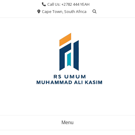
Skip
Call Us: +2782 444 YEAH
to
Cape Town, South Africa
content
Menu