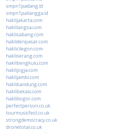
smpn1padang.id
smpn1pailangga.id
haklijakarta.com
haklilangsa.com
haklisabang.com
haklidenpasar.com
haklicilegon.com
hakliserang.com
haklibengkulu.com
haklijogja.com
haklijambi.com
haklibandung.com
haklibekasi.com
haklibogor.com
perfectperson.co.uk
tourmusicfest.co.uk
strongdemocracy.co.uk
dronetotal.co.uk