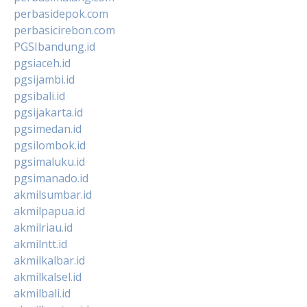
perbasidepok.com
perbasicirebon.com
PGSIbandung.id
pgsiaceh.id
pgsijambi.id
pgsibali.id
pgsijakarta.id
pgsimedan.id
pgsilombok.id
pgsimaluku.id
pgsimanado.id
akmilsumbar.id
akmilpapua.id
akmilriau.id
akmilntt.id
akmilkalbar.id
akmilkalsel.id
akmilbali.id