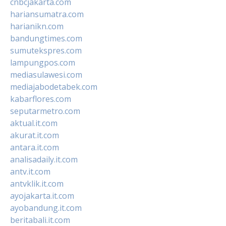
cnbcjakarta.com
hariansumatra.com
harianikn.com
bandungtimes.com
sumutekspres.com
lampungpos.com
mediasulawesi.com
mediajabodetabek.com
kabarflores.com
seputarmetro.com
aktual.it.com
akurat.it.com
antara.it.com
analisadaily.it.com
antv.it.com
antvklik.it.com
ayojakarta.it.com
ayobandung.it.com
beritabali.it.com