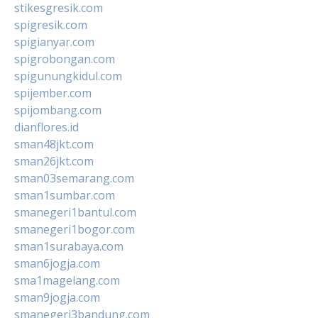
stikesgresik.com
spigresik.com
spigianyar.com
spigrobongan.com
spigunungkidul.com
spijember.com
spijombang.com
dianflores.id
sman48jkt.com
sman26jkt.com
sman03semarang.com
sman1sumbar.com
smanegeri1bantul.com
smanegeri1bogor.com
sman1surabaya.com
sman6jogja.com
sma1magelang.com
sman9jogja.com
smanegeri3bandung.com