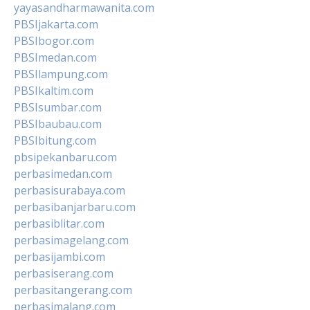
yayasandharmawanita.com
PBSIjakarta.com
PBSIbogor.com
PBSImedan.com
PBSIlampung.com
PBSIkaltim.com
PBSIsumbar.com
PBSIbaubau.com
PBSIbitung.com
pbsipekanbaru.com
perbasimedan.com
perbasisurabaya.com
perbasibanjarbaru.com
perbasiblitar.com
perbasimagelang.com
perbasijambi.com
perbasiserang.com
perbasitangerang.com
perbasimalang.com