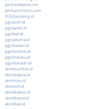
perbasidepok.com
perbasicirebon.com
PGSIbandung.id
pgsiaceh.id
pgsijambi.id
pgsibali.id
pgsijakarta.id
pgsimedan.id
pgsilombok.id
pgsimaluku.id
pgsimanado.id
akmilsumbar.id
akmilpapua.id
akmilriau.id
akmilntt.id
akmilkalbar.id
akmilkalsel.id
akmilbali.id