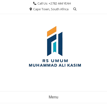
Skip
Call Us: +2782 444 YEAH
to
Cape Town, South Africa
content
Menu