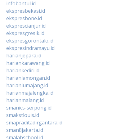
infobantul.id
ekspresbekasi.id
ekspresbone.id
eksprescianjur.id
ekspresgresik.id
ekspresgorontalo.id
ekspresindramayu.id
harianjepara.id
hariankarawang.id
hariankediri.id
harianlamongan.id
harianlumajang.id
harianmajalengka.id
harianmalang.id
smanics-serpong.id
smakstlouis.id
smapraditadirgantara.id
sman8jakarta.id
smalabschool.id