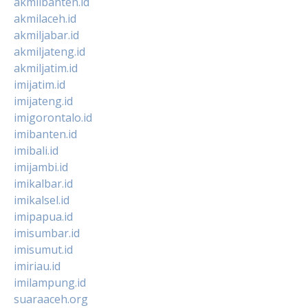
akmilbanten.id
akmilaceh.id
akmiljabar.id
akmiljateng.id
akmiljatim.id
imijatim.id
imijateng.id
imigorontalo.id
imibanten.id
imibali.id
imijambi.id
imikalbar.id
imikalsel.id
imipapua.id
imisumbar.id
imisumut.id
imiriau.id
imilampung.id
suaraaceh.org