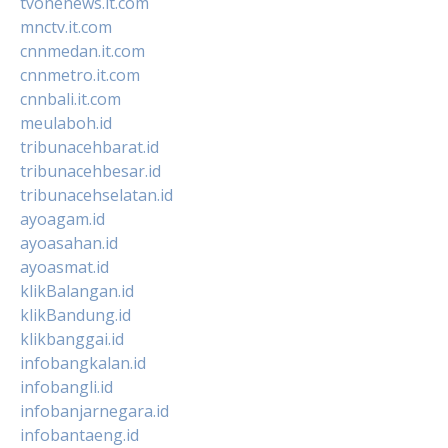
tvonenews.it.com
mnctv.it.com
cnnmedan.it.com
cnnmetro.it.com
cnnbali.it.com
meulaboh.id
tribunacehbarat.id
tribunacehbesar.id
tribunacehselatan.id
ayoagam.id
ayoasahan.id
ayoasmat.id
klikBalangan.id
klikBandung.id
klikbanggai.id
infobangkalan.id
infobangli.id
infobanjarnegara.id
infobantaeng.id