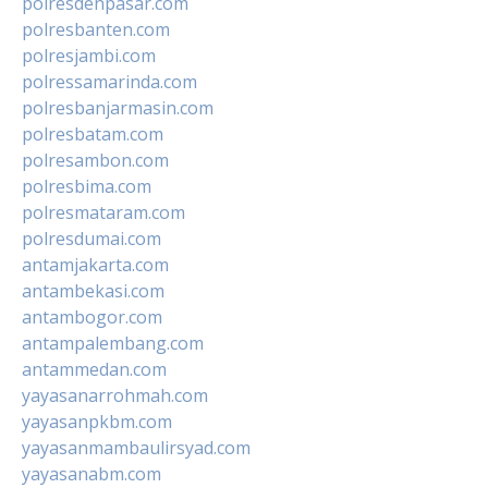
polresdenpasar.com
polresbanten.com
polresjambi.com
polressamarinda.com
polresbanjarmasin.com
polresbatam.com
polresambon.com
polresbima.com
polresmataram.com
polresdumai.com
antamjakarta.com
antambekasi.com
antambogor.com
antampalembang.com
antammedan.com
yayasanarrohmah.com
yayasanpkbm.com
yayasanmambaulirsyad.com
yayasanabm.com