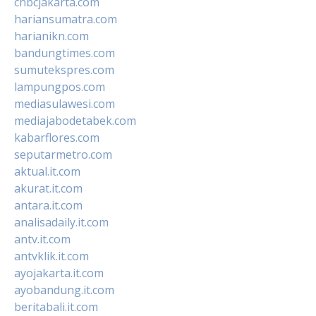
cnbcjakarta.com
hariansumatra.com
harianikn.com
bandungtimes.com
sumutekspres.com
lampungpos.com
mediasulawesi.com
mediajabodetabek.com
kabarflores.com
seputarmetro.com
aktual.it.com
akurat.it.com
antara.it.com
analisadaily.it.com
antv.it.com
antvklik.it.com
ayojakarta.it.com
ayobandung.it.com
beritabali.it.com