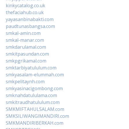
kinkycatalog.co.uk
thefaciahub.co.uk
yayasanbinabakti.com
paudtunasbangsa.com
smkal-amin.com
smkal-manar.com
smkdarulamal.com
smkitpasundan.com
smkpgrikamal.com
smktarbiyatululum.com
smkyasalam-elummah.com
smkpelitaynh.com
smkyasinacigombong.com
smknahdatululama.com
smkitraudhatululum.com
SMKMIFTAHULSALAM.com
SMKSILIWANGIMANDIRI.com
SMKMANDIRIBERKAH.com