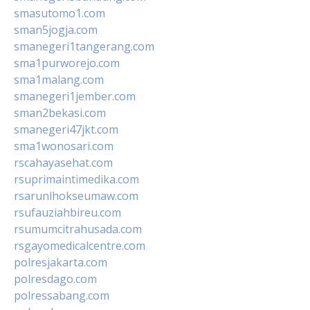
smasutomo1.com
sman5jogja.com
smanegeri1tangerang.com
sma1purworejo.com
sma1malang.com
smanegeri1jember.com
sman2bekasi.com
smanegeri47jkt.com
sma1wonosari.com
rscahayasehat.com
rsuprimaintimedika.com
rsarunlhokseumaw.com
rsufauziahbireu.com
rsumumcitrahusada.com
rsgayomedicalcentre.com
polresjakarta.com
polresdago.com
polressabang.com