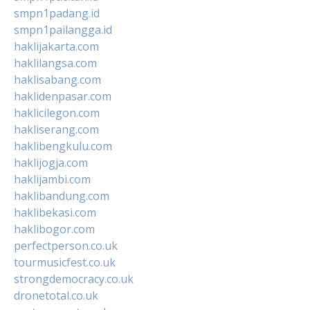
smpn1padang.id
smpn1pailangga.id
haklijakarta.com
haklilangsa.com
haklisabang.com
haklidenpasar.com
haklicilegon.com
hakliserang.com
haklibengkulu.com
haklijogja.com
haklijambi.com
haklibandung.com
haklibekasi.com
haklibogor.com
perfectperson.co.uk
tourmusicfest.co.uk
strongdemocracy.co.uk
dronetotal.co.uk