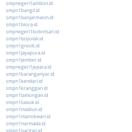
smpnegeri1ambon.id
smpn1bangil.id
smpn1banjarmasin.id
smpn1biora.id
smpnegeri1bobotsari.id
smpn1boyolali.id
smpn1gresik.id
smpn1jayapura.id
smpn1jember.id
smpnegeri1jepara.id
smpn1karanganyar.id
smpn1kendari.id
smpn1kranggan.id
smpn1lamongan.id
smpn1luwuk.id
smpn1madiun.id
smpn1manokwari.id
smpn1narmada.id
smpn1pacitan.id