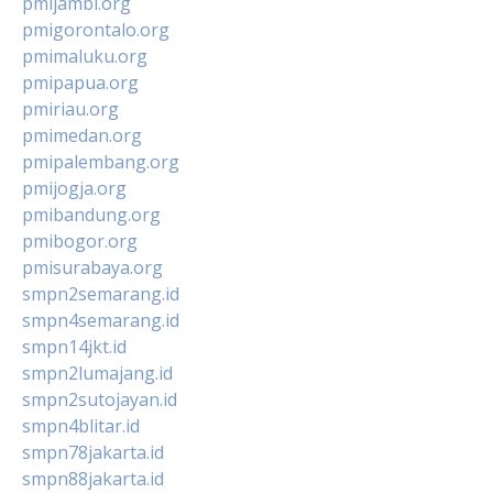
pmijambi.org
pmigorontalo.org
pmimaluku.org
pmipapua.org
pmiriau.org
pmimedan.org
pmipalembang.org
pmijogja.org
pmibandung.org
pmibogor.org
pmisurabaya.org
smpn2semarang.id
smpn4semarang.id
smpn14jkt.id
smpn2lumajang.id
smpn2sutojayan.id
smpn4blitar.id
smpn78jakarta.id
smpn88jakarta.id