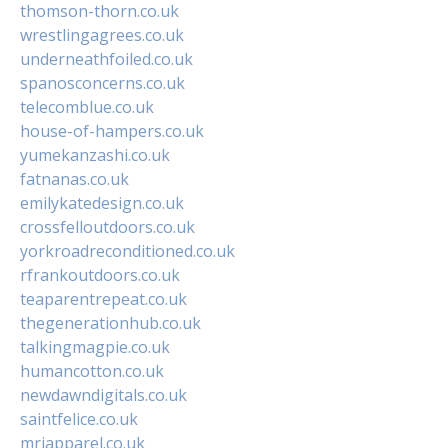
thomson-thorn.co.uk
wrestlingagrees.co.uk
underneathfoiled.co.uk
spanosconcerns.co.uk
telecomblue.co.uk
house-of-hampers.co.uk
yumekanzashi.co.uk
fatnanas.co.uk
emilykatedesign.co.uk
crossfelloutdoors.co.uk
yorkroadreconditioned.co.uk
rfrankoutdoors.co.uk
teaparentrepeat.co.uk
thegenerationhub.co.uk
talkingmagpie.co.uk
humancotton.co.uk
newdawndigitals.co.uk
saintfelice.co.uk
mrjapparel.co.uk