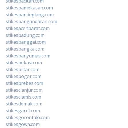
stikespacitan.com
stikespamekasan.com
stikespandeglang.com
stikespangandaran.com
stikesacehbarat.com
stikesbadung.com
stikesbanggai.com
stikesbangka.com
stikesbanyumas.com
stikesbekasi.com
stikesblitar.com
stikesbogor.com
stikesbrebes.com
stikescianjur.com
stikesciamis.com
stikesdemak.com
stikesgarut.com
stikesgorontalo.com
stikesgowa.com