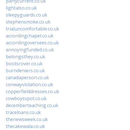
partycurrent.co.uk
lightalso.co.uk
sleepyguards.co.uk
stephensmoke.co.uk
trialuncomfortable.co.uk
accordingchapel.co.uk
accordingoversees.co.uk
annoyingfunded.co.uk
belongsthey.co.uk
bootsrover.co.uk
burndeniers.co.uk
canadaperson.co.uk
conwayviolation.co.uk
copperfielddresses.co.uk
cowboysspot.co.uk
decemberteaching.co.uk
traceloans.co.uk
thenewsweek.co.uk
thecakewala.co.uk