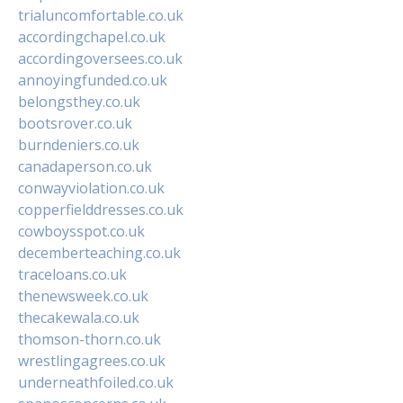
trialuncomfortable.co.uk
accordingchapel.co.uk
accordingoversees.co.uk
annoyingfunded.co.uk
belongsthey.co.uk
bootsrover.co.uk
burndeniers.co.uk
canadaperson.co.uk
conwayviolation.co.uk
copperfielddresses.co.uk
cowboysspot.co.uk
decemberteaching.co.uk
traceloans.co.uk
thenewsweek.co.uk
thecakewala.co.uk
thomson-thorn.co.uk
wrestlingagrees.co.uk
underneathfoiled.co.uk