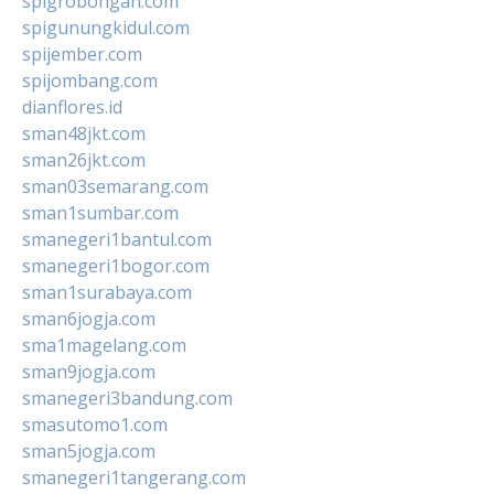
spigrobongan.com
spigunungkidul.com
spijember.com
spijombang.com
dianflores.id
sman48jkt.com
sman26jkt.com
sman03semarang.com
sman1sumbar.com
smanegeri1bantul.com
smanegeri1bogor.com
sman1surabaya.com
sman6jogja.com
sma1magelang.com
sman9jogja.com
smanegeri3bandung.com
smasutomo1.com
sman5jogja.com
smanegeri1tangerang.com