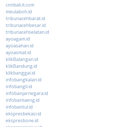
cnnbali.it.com
meulaboh.id
tribunacehbarat.id
tribunacehbesar.id
tribunacehselatan.id
ayoagam.id
ayoasahan.id
ayoasmat.id
klikBalangan.id
klikBandung.id
klikbanggai.id
infobangkalan.id
infobangli.id
infobanjarnegara.id
infobantaeng.id
infobantul.id
ekspresbekasi.id
ekspresbone.id