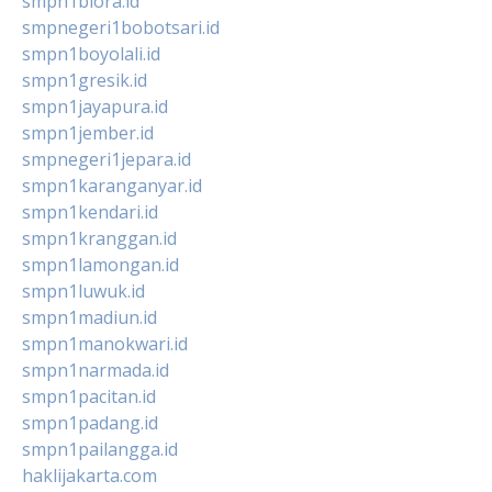
smpn1biora.id
smpnegeri1bobotsari.id
smpn1boyolali.id
smpn1gresik.id
smpn1jayapura.id
smpn1jember.id
smpnegeri1jepara.id
smpn1karanganyar.id
smpn1kendari.id
smpn1kranggan.id
smpn1lamongan.id
smpn1luwuk.id
smpn1madiun.id
smpn1manokwari.id
smpn1narmada.id
smpn1pacitan.id
smpn1padang.id
smpn1pailangga.id
haklijakarta.com