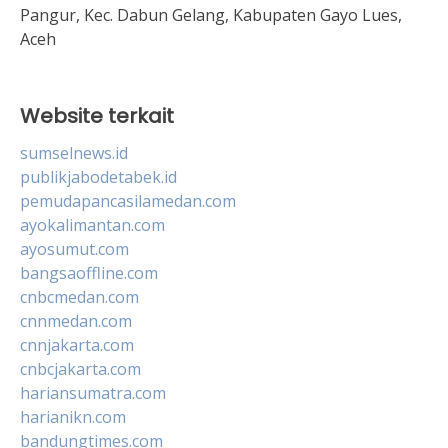
Pangur, Kec. Dabun Gelang, Kabupaten Gayo Lues,
Aceh
Website terkait
sumselnews.id
publikjabodetabek.id
pemudapancasilamedan.com
ayokalimantan.com
ayosumut.com
bangsaoffline.com
cnbcmedan.com
cnnmedan.com
cnnjakarta.com
cnbcjakarta.com
hariansumatra.com
harianikn.com
bandungtimes.com