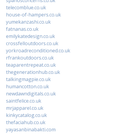
spanosconcerns.co.uk
telecomblue.co.uk
house-of-hampers.co.uk
yumekanzashi.co.uk
fatnanas.co.uk
emilykatedesign.co.uk
crossfelloutdoors.co.uk
yorkroadreconditioned.co.uk
rfrankoutdoors.co.uk
teaparentrepeat.co.uk
thegenerationhub.co.uk
talkingmagpie.co.uk
humancotton.co.uk
newdawndigitals.co.uk
saintfelice.co.uk
mrjapparel.co.uk
kinkycatalog.co.uk
thefaciahub.co.uk
yayasanbinabakti.com