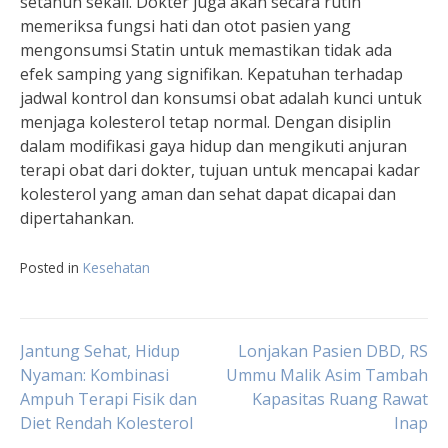
setahun sekali. Dokter juga akan secara rutin
memeriksa fungsi hati dan otot pasien yang
mengonsumsi Statin untuk memastikan tidak ada
efek samping yang signifikan. Kepatuhan terhadap
jadwal kontrol dan konsumsi obat adalah kunci untuk
menjaga kolesterol tetap normal. Dengan disiplin
dalam modifikasi gaya hidup dan mengikuti anjuran
terapi obat dari dokter, tujuan untuk mencapai kadar
kolesterol yang aman dan sehat dapat dicapai dan
dipertahankan.
Posted in
Kesehatan
Navigasi
Jantung Sehat, Hidup
Lonjakan Pasien DBD, RS
Nyaman: Kombinasi
Ummu Malik Asim Tambah
Ampuh Terapi Fisik dan
Kapasitas Ruang Rawat
pos
Diet Rendah Kolesterol
Inap