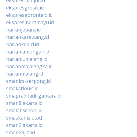
eksprescianjur.id
ekspresgresik.id
ekspresgorontalo.id
ekspresindramayu.id
harianjepara.id
hariankarawang.id
hariankediri.id
harianlamongan.id
harianlumajang.id
harianmajalengka.id
harianmalang.id
smanics-serpong.id
smakstlouis.id
smapraditadirgantara.id
sman8jakarta.id
smalabschool.id
smaskanisius.id
sman2jakarta.id
sman68jkt.id