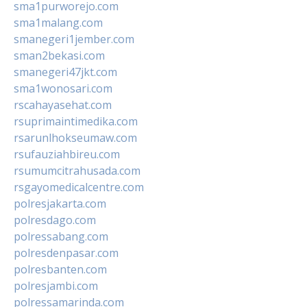
sma1purworejo.com
sma1malang.com
smanegeri1jember.com
sman2bekasi.com
smanegeri47jkt.com
sma1wonosari.com
rscahayasehat.com
rsuprimaintimedika.com
rsarunlhokseumaw.com
rsufauziahbireu.com
rsumumcitrahusada.com
rsgayomedicalcentre.com
polresjakarta.com
polresdago.com
polressabang.com
polresdenpasar.com
polresbanten.com
polresjambi.com
polressamarinda.com