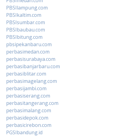
PBSImedan.com
PBSIlampung.com
PBSIkaltim.com
PBSIsumbar.com
PBSIbaubau.com
PBSIbitung.com
pbsipekanbaru.com
perbasimedan.com
perbasisurabaya.com
perbasibanjarbaru.com
perbasiblitar.com
perbasimagelang.com
perbasijambi.com
perbasiserang.com
perbasitangerang.com
perbasimalang.com
perbasidepok.com
perbasicirebon.com
PGSIbandung.id