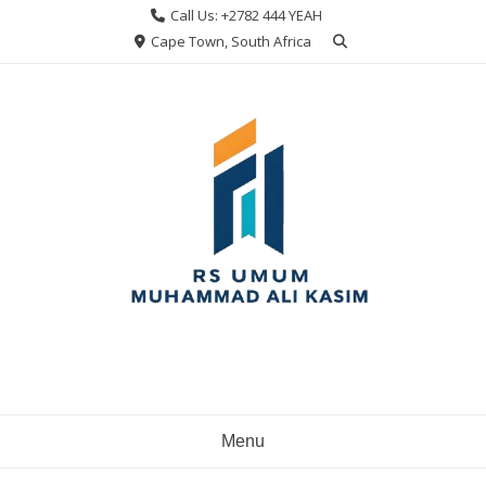
Skip
Call Us: +2782 444 YEAH
to
Cape Town, South Africa
content
Menu