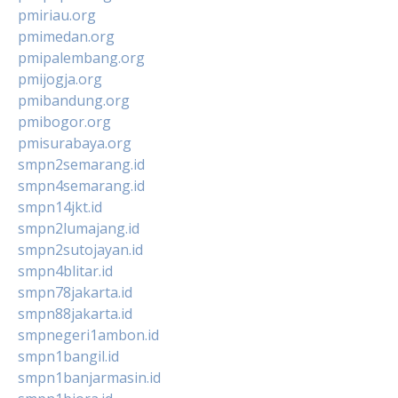
pmiriau.org
pmimedan.org
pmipalembang.org
pmijogja.org
pmibandung.org
pmibogor.org
pmisurabaya.org
smpn2semarang.id
smpn4semarang.id
smpn14jkt.id
smpn2lumajang.id
smpn2sutojayan.id
smpn4blitar.id
smpn78jakarta.id
smpn88jakarta.id
smpnegeri1ambon.id
smpn1bangil.id
smpn1banjarmasin.id