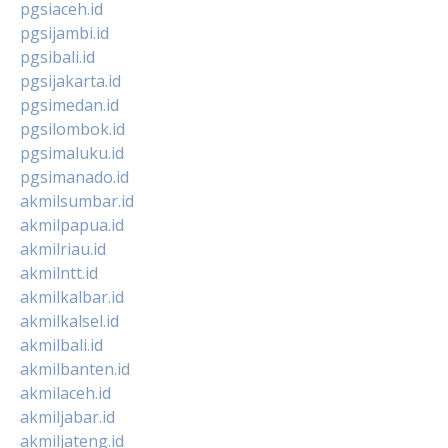
pgsiaceh.id
pgsijambi.id
pgsibali.id
pgsijakarta.id
pgsimedan.id
pgsilombok.id
pgsimaluku.id
pgsimanado.id
akmilsumbar.id
akmilpapua.id
akmilriau.id
akmilntt.id
akmilkalbar.id
akmilkalsel.id
akmilbali.id
akmilbanten.id
akmilaceh.id
akmiljabar.id
akmiljateng.id