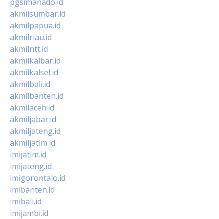
pgsimanado.id
akmilsumbar.id
akmilpapua.id
akmilriau.id
akmilntt.id
akmilkalbar.id
akmilkalsel.id
akmilbali.id
akmilbanten.id
akmilaceh.id
akmiljabar.id
akmiljateng.id
akmiljatim.id
imijatim.id
imijateng.id
imigorontalo.id
imibanten.id
imibali.id
imijambi.id