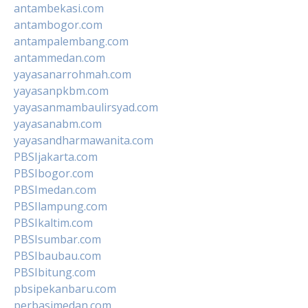
antambekasi.com
antambogor.com
antampalembang.com
antammedan.com
yayasanarrohmah.com
yayasanpkbm.com
yayasanmambaulirsyad.com
yayasanabm.com
yayasandharmawanita.com
PBSIjakarta.com
PBSIbogor.com
PBSImedan.com
PBSIlampung.com
PBSIkaltim.com
PBSIsumbar.com
PBSIbaubau.com
PBSIbitung.com
pbsipekanbaru.com
perbasimedan.com