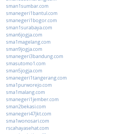
sman1sumbar.com
smanegeri1bantul.com
smanegeri1bogor.com
sman1surabaya.com
sman6jogja.com
sma1magelang.com
sman9jogja.com
smanegeri3bandung.com
smasutomo1.com
sman5jogja.com
smanegeri1tangerang.com
sma1purworejo.com
sma1malang.com
smanegeri1jember.com
sman2bekasi.com
smanegeri47jkt.com
sma1wonosari.com
rscahayasehat.com