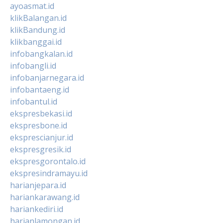
ayoasmat.id
klikBalangan.id
klikBandung.id
klikbanggai.id
infobangkalan.id
infobangli.id
infobanjarnegara.id
infobantaeng.id
infobantul.id
ekspresbekasi.id
ekspresbone.id
eksprescianjur.id
ekspresgresik.id
ekspresgorontalo.id
ekspresindramayu.id
harianjepara.id
hariankarawang.id
hariankediri.id
harianlamongan.id