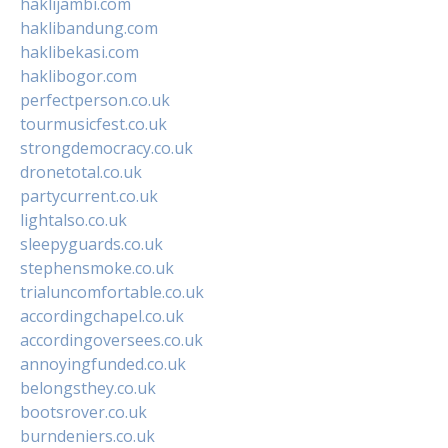
haklijambi.com
haklibandung.com
haklibekasi.com
haklibogor.com
perfectperson.co.uk
tourmusicfest.co.uk
strongdemocracy.co.uk
dronetotal.co.uk
partycurrent.co.uk
lightalso.co.uk
sleepyguards.co.uk
stephensmoke.co.uk
trialuncomfortable.co.uk
accordingchapel.co.uk
accordingoversees.co.uk
annoyingfunded.co.uk
belongsthey.co.uk
bootsrover.co.uk
burndeniers.co.uk