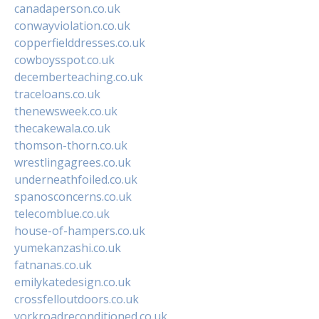
canadaperson.co.uk
conwayviolation.co.uk
copperfielddresses.co.uk
cowboysspot.co.uk
decemberteaching.co.uk
traceloans.co.uk
thenewsweek.co.uk
thecakewala.co.uk
thomson-thorn.co.uk
wrestlingagrees.co.uk
underneathfoiled.co.uk
spanosconcerns.co.uk
telecomblue.co.uk
house-of-hampers.co.uk
yumekanzashi.co.uk
fatnanas.co.uk
emilykatedesign.co.uk
crossfelloutdoors.co.uk
yorkroadreconditioned.co.uk