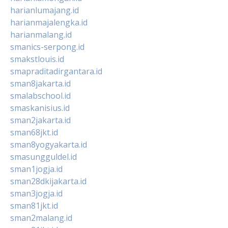
harianlumajang.id
harianmajalengka.id
harianmalang.id
smanics-serpong.id
smakstlouis.id
smapraditadirgantara.id
sman8jakarta.id
smalabschool.id
smaskanisius.id
sman2jakarta.id
sman68jkt.id
sman8yogyakarta.id
smasungguldel.id
sman1jogja.id
sman28dkijakarta.id
sman3jogja.id
sman81jkt.id
sman2malang.id