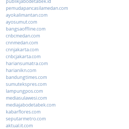
publikjabodetabek.id
pemudapancasilamedan.com
ayokalimantan.com
ayosumut.com
bangsaoffline.com
cnbcmedan.com
cnnmedan.com
cnnjakarta.com
cnbcjakarta.com
hariansumatra.com
harianikn.com
bandungtimes.com
sumutekspres.com
lampungpos.com
mediasulawesi.com
mediajabodetabek.com
kabarflores.com
seputarmetro.com
aktual.it.com