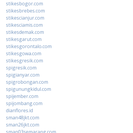
stikesbogor.com
stikesbrebes.com
stikescianjur.com
stikesciamis.com
stikesdemak.com
stikesgarut.com
stikesgorontalo.com
stikesgowa.com
stikesgresik.com
spigresik.com
spigianyar.com
spigrobongan.com
spigunungkidul.com
spijember.com
spijombang.com
dianflores.id
sman48jkt.com
sman26jkt.com
sman03semarang.com