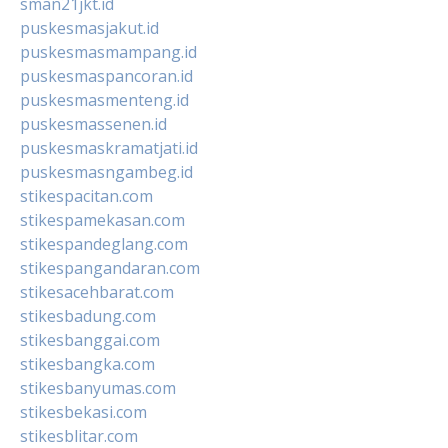
sman21jkt.id
puskesmasjakut.id
puskesmasmampang.id
puskesmaspancoran.id
puskesmasmenteng.id
puskesmassenen.id
puskesmaskramatjati.id
puskesmasngambeg.id
stikespacitan.com
stikespamekasan.com
stikespandeglang.com
stikespangandaran.com
stikesacehbarat.com
stikesbadung.com
stikesbanggai.com
stikesbangka.com
stikesbanyumas.com
stikesbekasi.com
stikesblitar.com