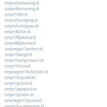
smpn2semarang.id
smpn4semarang.id
smpn14jkt.id
smpn2lumajang.id
smpn2sutojayan.id
smpn4blitar.id
smpn78jakarta.id
smpn88jakarta.id
smpnegeri1ambon.id
smpn1bangil.id
smpn1banjarmasin.id
smpn1biora.id
smpnegeri1bobotsari.id
smpn1boyolali.id
smpn1gresik.id
smpn1jayapura.id
smpn1jember.id
smpnegeri1jepara.id
smpn1karanganyar.id