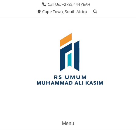
Skip
Call Us: +2782 444 YEAH
to
Cape Town, South Africa
content
Menu