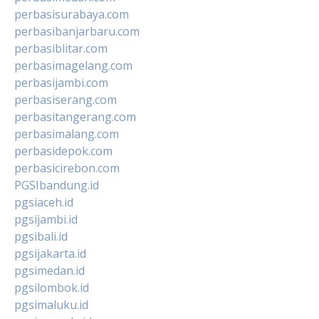
perbasisurabaya.com
perbasibanjarbaru.com
perbasiblitar.com
perbasimagelang.com
perbasijambi.com
perbasiserang.com
perbasitangerang.com
perbasimalang.com
perbasidepok.com
perbasicirebon.com
PGSIbandung.id
pgsiaceh.id
pgsijambi.id
pgsibali.id
pgsijakarta.id
pgsimedan.id
pgsilombok.id
pgsimaluku.id