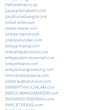
thefaciahub.co.uk
yayasanbinabakti.com
paudtunasbangsa.com
smkal-amin.com
smkal-manar.com
smkdarulamal.com
smkitpasundan.com
smkpgrikamal.com
smktarbiyatululum.com
smkyasalam-elummah.com
smkpelitaynh.com
smkyasinacigombong.com
smknahdatululama.com
smkitraudhatululum.com
SMKMIFTAHULSALAM.com
SMKSILIWANGIMANDIRI.com
SMKMANDIRIBERKAH.com
SMKCBTBEKASI.com