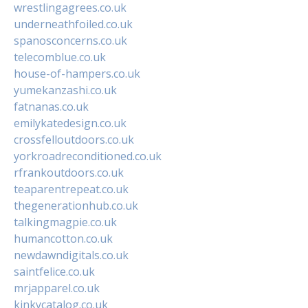
wrestlingagrees.co.uk
underneathfoiled.co.uk
spanosconcerns.co.uk
telecomblue.co.uk
house-of-hampers.co.uk
yumekanzashi.co.uk
fatnanas.co.uk
emilykatedesign.co.uk
crossfelloutdoors.co.uk
yorkroadreconditioned.co.uk
rfrankoutdoors.co.uk
teaparentrepeat.co.uk
thegenerationhub.co.uk
talkingmagpie.co.uk
humancotton.co.uk
newdawndigitals.co.uk
saintfelice.co.uk
mrjapparel.co.uk
kinkycatalog.co.uk