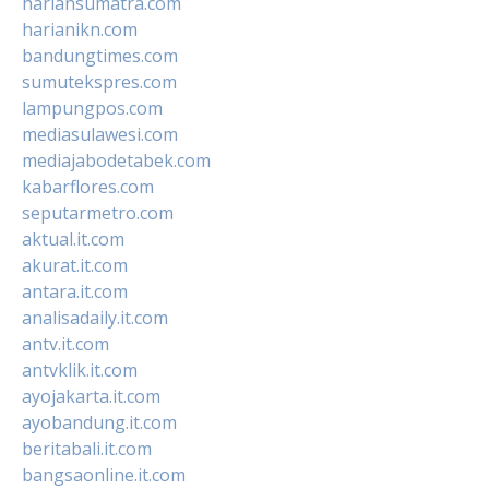
hariansumatra.com
harianikn.com
bandungtimes.com
sumutekspres.com
lampungpos.com
mediasulawesi.com
mediajabodetabek.com
kabarflores.com
seputarmetro.com
aktual.it.com
akurat.it.com
antara.it.com
analisadaily.it.com
antv.it.com
antvklik.it.com
ayojakarta.it.com
ayobandung.it.com
beritabali.it.com
bangsaonline.it.com