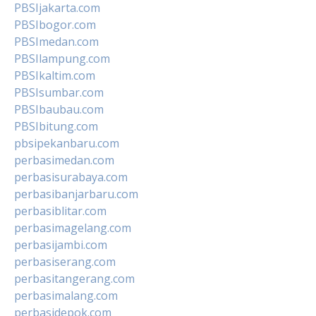
PBSIjakarta.com
PBSIbogor.com
PBSImedan.com
PBSIlampung.com
PBSIkaltim.com
PBSIsumbar.com
PBSIbaubau.com
PBSIbitung.com
pbsipekanbaru.com
perbasimedan.com
perbasisurabaya.com
perbasibanjarbaru.com
perbasiblitar.com
perbasimagelang.com
perbasijambi.com
perbasiserang.com
perbasitangerang.com
perbasimalang.com
perbasidepok.com