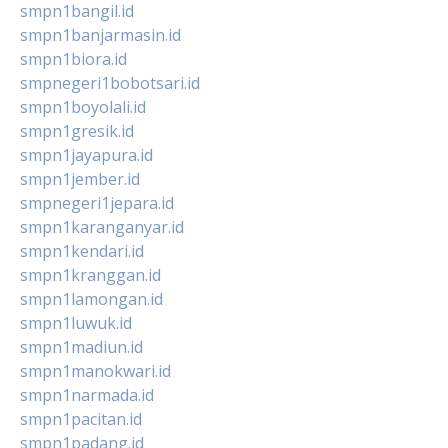
smpn1bangil.id
smpn1banjarmasin.id
smpn1biora.id
smpnegeri1bobotsari.id
smpn1boyolali.id
smpn1gresik.id
smpn1jayapura.id
smpn1jember.id
smpnegeri1jepara.id
smpn1karanganyar.id
smpn1kendari.id
smpn1kranggan.id
smpn1lamongan.id
smpn1luwuk.id
smpn1madiun.id
smpn1manokwari.id
smpn1narmada.id
smpn1pacitan.id
smpn1padang.id