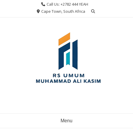
Skip
Call Us: +2782 444 YEAH
to
Cape Town, South Africa
content
Menu