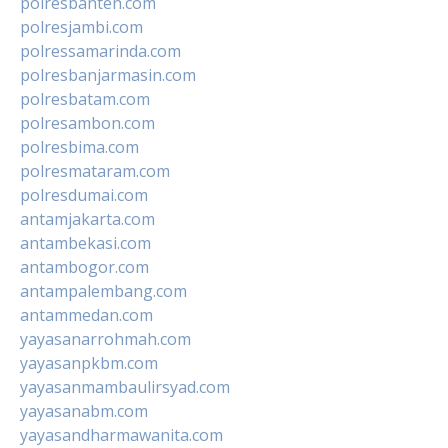
polresbanten.com
polresjambi.com
polressamarinda.com
polresbanjarmasin.com
polresbatam.com
polresambon.com
polresbima.com
polresmataram.com
polresdumai.com
antamjakarta.com
antambekasi.com
antambogor.com
antampalembang.com
antammedan.com
yayasanarrohmah.com
yayasanpkbm.com
yayasanmambaulirsyad.com
yayasanabm.com
yayasandharmawanita.com