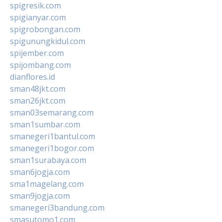
spigresik.com
spigianyar.com
spigrobongan.com
spigunungkidul.com
spijember.com
spijombang.com
dianflores.id
sman48jkt.com
sman26jkt.com
sman03semarang.com
sman1sumbar.com
smanegeri1bantul.com
smanegeri1bogor.com
sman1surabaya.com
sman6jogja.com
sma1magelang.com
sman9jogja.com
smanegeri3bandung.com
smasutomo1.com