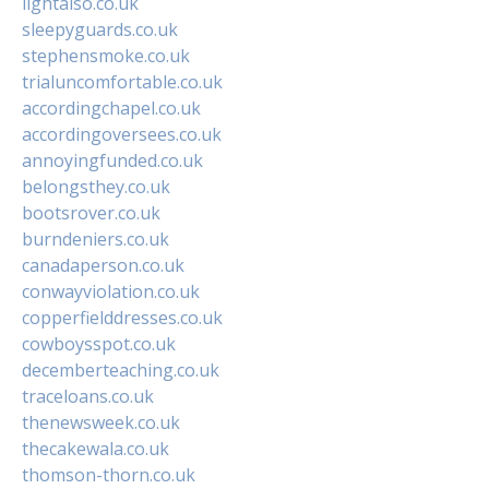
lightalso.co.uk
sleepyguards.co.uk
stephensmoke.co.uk
trialuncomfortable.co.uk
accordingchapel.co.uk
accordingoversees.co.uk
annoyingfunded.co.uk
belongsthey.co.uk
bootsrover.co.uk
burndeniers.co.uk
canadaperson.co.uk
conwayviolation.co.uk
copperfielddresses.co.uk
cowboysspot.co.uk
decemberteaching.co.uk
traceloans.co.uk
thenewsweek.co.uk
thecakewala.co.uk
thomson-thorn.co.uk