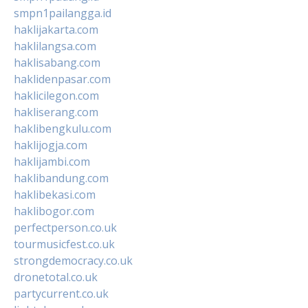
smpn1pailangga.id
haklijakarta.com
haklilangsa.com
haklisabang.com
haklidenpasar.com
haklicilegon.com
hakliserang.com
haklibengkulu.com
haklijogja.com
haklijambi.com
haklibandung.com
haklibekasi.com
haklibogor.com
perfectperson.co.uk
tourmusicfest.co.uk
strongdemocracy.co.uk
dronetotal.co.uk
partycurrent.co.uk