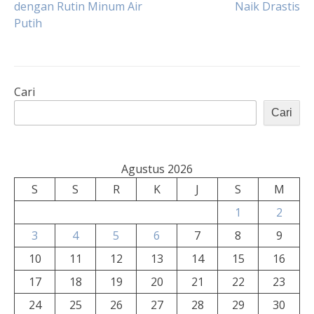
dengan Rutin Minum Air
Naik Drastis
pos
Putih
Cari
Cari
Agustus 2026
S
S
R
K
J
S
M
1
2
3
4
5
6
7
8
9
10
11
12
13
14
15
16
17
18
19
20
21
22
23
24
25
26
27
28
29
30