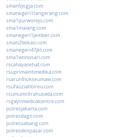
sman5jogja.com
smanegeri1tangerang.com
sma1purworejo.com
sma1malang.com
smanegeri1jember.com
sman2bekasi.com
smanegeri47jkt.com
sma1wonosari.com
rscahayasehat.com
rsuprimaintimedika.com
rsarunlhokseumaw.com
rsufauziahbireu.com
rsumumcitrahusada.com
rsgayomedicalcentre.com
polresjakarta.com
polresdago.com
polressabang.com
polresdenpasar.com