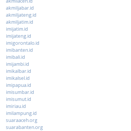
akmilaceh.id
akmiljabar.id
akmiljateng.id
akmiljatim.id
imijatim.id
imijateng.id
imigorontalo.id
imibanten.id
imibali.id
imijambi.id
imikalbar.id
imikalsel.id
imipapua.id
imisumbar.id
imisumut.id
imiriau.id
imilampung.id
suaraaceh.org
suarabanten.org