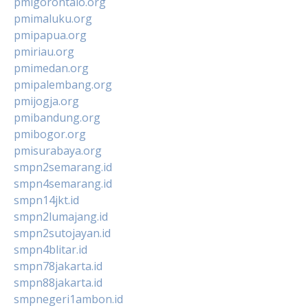
pmigorontalo.org
pmimaluku.org
pmipapua.org
pmiriau.org
pmimedan.org
pmipalembang.org
pmijogja.org
pmibandung.org
pmibogor.org
pmisurabaya.org
smpn2semarang.id
smpn4semarang.id
smpn14jkt.id
smpn2lumajang.id
smpn2sutojayan.id
smpn4blitar.id
smpn78jakarta.id
smpn88jakarta.id
smpnegeri1ambon.id