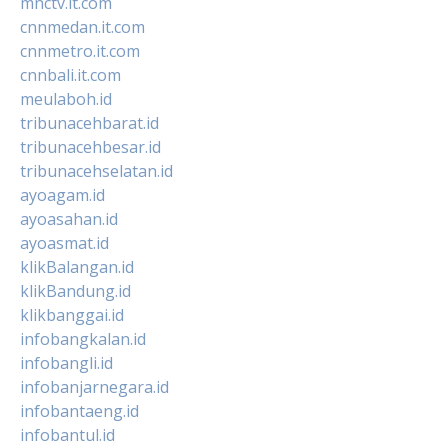
mnctv.it.com
cnnmedan.it.com
cnnmetro.it.com
cnnbali.it.com
meulaboh.id
tribunacehbarat.id
tribunacehbesar.id
tribunacehselatan.id
ayoagam.id
ayoasahan.id
ayoasmat.id
klikBalangan.id
klikBandung.id
klikbanggai.id
infobangkalan.id
infobangli.id
infobanjarnegara.id
infobantaeng.id
infobantul.id