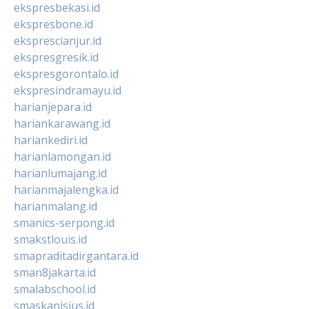
ekspresbekasi.id
ekspresbone.id
eksprescianjur.id
ekspresgresik.id
ekspresgorontalo.id
ekspresindramayu.id
harianjepara.id
hariankarawang.id
hariankediri.id
harianlamongan.id
harianlumajang.id
harianmajalengka.id
harianmalang.id
smanics-serpong.id
smakstlouis.id
smapraditadirgantara.id
sman8jakarta.id
smalabschool.id
smaskanisius.id