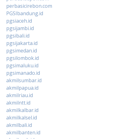
perbasicirebon.com
PGSIbandung.id
pgsiaceh.id
pgsijambi.id
pgsibali.id
pgsijakarta.id
pgsimedan.id
pgsilombok.id
pgsimaluku.id
pgsimanado.id
akmilsumbar.id
akmilpapua.id
akmilriau.id
akmilntt.id
akmilkalbar.id
akmilkalsel.id
akmilbali.id
akmilbanten.id