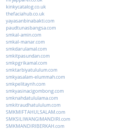
kinkycatalog.co.uk
thefaciahub.co.uk
yayasanbinabakti.com
paudtunasbangsa.com
smkal-amin.com
smkal-manar.com
smkdarulamal.com
smkitpasundan.com
smkpgrikamal.com
smktarbiyatululum.com
smkyasalam-elummah.com
smkpelitaynh.com
smkyasinacigombong.com
smknahdatululama.com
smkitraudhatululum.com
SMKMIFTAHULSALAM.com
SMKSILIWANGIMANDIRI.com
SMKMANDIRIBERKAH.com