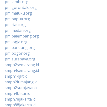
pmijambi.org
pmigorontalo.org
pmimaluku.org
pmipapua.org
pmiriau.org
pmimedan.org
pmipalembang.org
pmijogja.org
pmibandung.org
pmibogor.org
pmisurabaya.org
smpn2semarang.id
smpn4semarang.id
smpn14jkt.id
smpn2lumajang.id
smpn2sutojayan.id
smpn4blitar.id
smpn78jakarta.id
smpn88jakarta.id