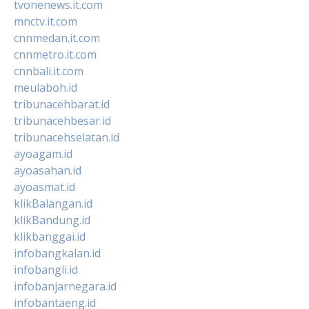
tvonenews.it.com
mnctv.it.com
cnnmedan.it.com
cnnmetro.it.com
cnnbali.it.com
meulaboh.id
tribunacehbarat.id
tribunacehbesar.id
tribunacehselatan.id
ayoagam.id
ayoasahan.id
ayoasmat.id
klikBalangan.id
klikBandung.id
klikbanggai.id
infobangkalan.id
infobangli.id
infobanjarnegara.id
infobantaeng.id