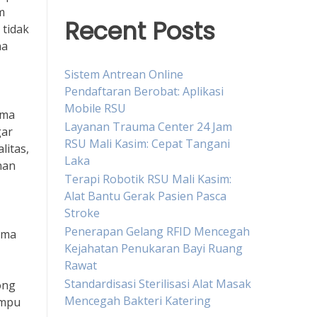
m
Recent Posts
 tidak
na
Sistem Antrean Online
Pendaftaran Berobat: Aplikasi
Mobile RSU
ama
Layanan Trauma Center 24 Jam
gar
RSU Mali Kasim: Cepat Tangani
litas,
Laka
nan
Terapi Robotik RSU Mali Kasim:
Alat Bantu Gerak Pasien Pasca
Stroke
Penerapan Gelang RFID Mencegah
ama
Kejahatan Penukaran Bayi Ruang
Rawat
Standardisasi Sterilisasi Alat Masak
ong
Mencegah Bakteri Katering
ampu