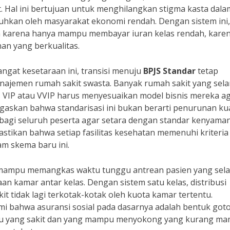
t. Hal ini bertujuan untuk menghilangkan stigma kasta dala
luhkan oleh masyarakat ekonomi rendah. Dengan sistem ini,
an karena hanya mampu membayar iuran kelas rendah, kare
an yang berkualitas.
at kesetaraan ini, transisi menuju
BPJS Standar
tetap
najemen rumah sakit swasta. Banyak rumah sakit yang sel
 VIP atau VVIP harus menyesuaikan model bisnis mereka a
askan bahwa standarisasi ini bukan berarti penurunan kua
 bagi seluruh peserta agar setara dengan standar kenyama
astikan bahwa setiap fasilitas kesehatan memenuhi kriteria
am skema baru ini.
mampu memangkas waktu tunggu antrean pasien yang sel
aan kamar antar kelas. Dengan sistem satu kelas, distribusi
it tidak lagi terkotak-kotak oleh kuota kamar tertentu.
mi bahwa asuransi sosial pada dasarnya adalah bentuk got
ntu yang sakit dan yang mampu menyokong yang kurang m