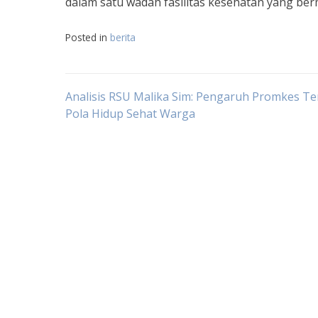
dalam satu wadah fasilitas kesehatan yang ber
Posted in
berita
Navigasi
Analisis RSU Malika Sim: Pengaruh Promkes T
Pola Hidup Sehat Warga
pos