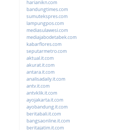
harianikn.com
bandungtimes.com
sumutekspres.com
lampungpos.com
mediasulawesi.com
mediajabodetabek.com
kabarflores.com
seputarmetro.com
aktual.it.com
akurat.it.com
antara.it.com
analisadaily.it.com
antv.it.com
antvklik.it.com
ayojakarta.it.com
ayobandung.it.com
beritabali.it.com
bangsaonline.it.com
beritajatim.it.com