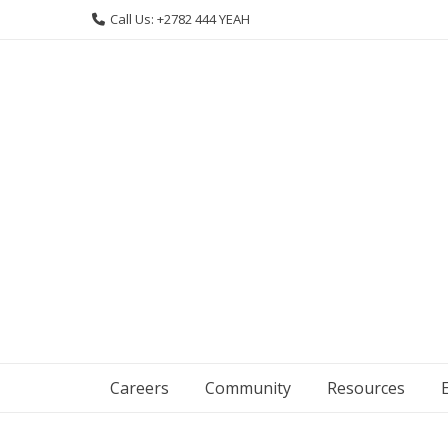
Skip
Call Us: +2782 444 YEAH
to
content
Careers
Community
Resources