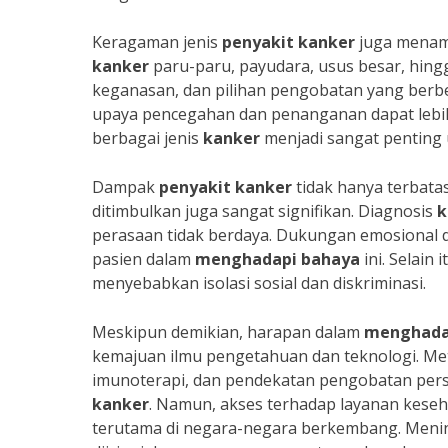
Keragaman jenis
penyakit kanker
juga menam
kanker
paru-paru, payudara, usus besar, hingga
keganasan, dan pilihan pengobatan yang berb
upaya pencegahan dan penanganan dapat lebih
berbagai jenis
kanker
menjadi sangat penting
Dampak
penyakit kanker
tidak hanya terbatas
ditimbulkan juga sangat signifikan. Diagnosis
k
perasaan tidak berdaya. Dukungan emosional d
pasien dalam
menghadapi bahaya
ini. Selain
menyebabkan isolasi sosial dan diskriminasi.
Meskipun demikian, harapan dalam
menghadap
kemajuan ilmu pengetahuan dan teknologi. Meto
imunoterapi, dan pendekatan pengobatan perso
kanker
. Namun, akses terhadap layanan keseh
terutama di negara-negara berkembang. Men