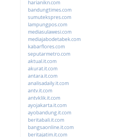
harianikn.com
bandungtimes.com
sumutekspres.com
lampungpos.com
mediasulawesi.com
mediajabodetabek.com
kabarflores.com
seputarmetro.com
aktual.it.com
akurat.it.com
antara.it.com
analisadaily.it.com
antv.it.com
antvklik.it.com
ayojakarta.it.com
ayobandung.it.com
beritabali.it.com
bangsaonline.it.com
beritajatim.it.com