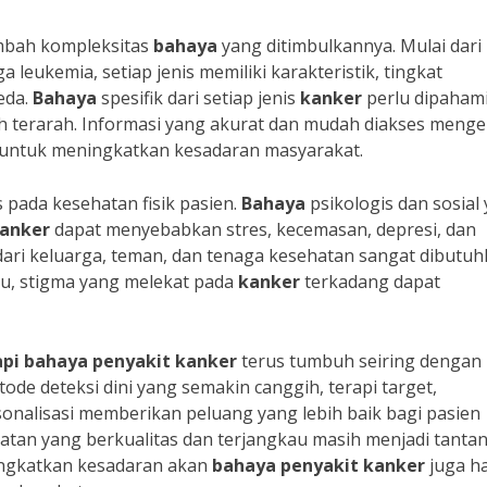
bah kompleksitas
bahaya
yang ditimbulkannya. Mulai dari
 leukemia, setiap jenis memiliki karakteristik, tingkat
eda.
Bahaya
spesifik dari setiap jenis
kanker
perlu dipahami
 terarah. Informasi yang akurat dan mudah diakses menge
 untuk meningkatkan kesadaran masyarakat.
 pada kesehatan fisik pasien.
Bahaya
psikologis dan sosial
anker
dapat menyebabkan stres, kecemasan, depresi, dan
ari keluarga, teman, dan tenaga kesehatan sangat dibutu
 itu, stigma yang melekat pada
kanker
terkadang dapat
i bahaya penyakit kanker
terus tumbuh seiring dengan
de deteksi dini yang semakin canggih, terapi target,
nalisasi memberikan peluang yang lebih baik bagi pasien
atan yang berkualitas dan terjangkau masih menjadi tanta
ingkatkan kesadaran akan
bahaya penyakit kanker
juga h