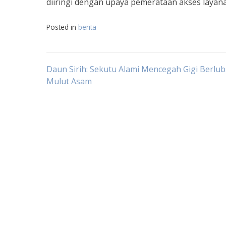
diiringi dengan upaya pemerataan akses layan
Posted in
berita
Navigasi
Daun Sirih: Sekutu Alami Mencegah Gigi Berlu
Mulut Asam
pos