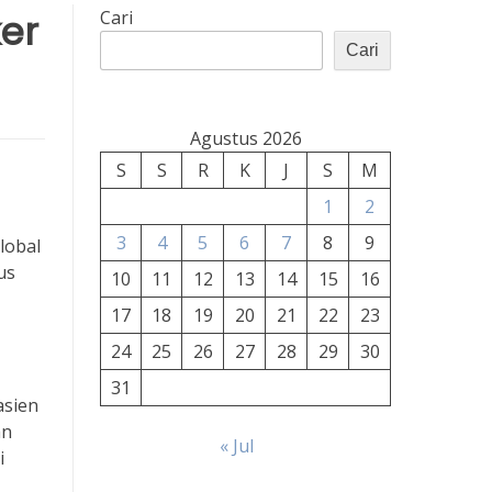
er
Cari
Cari
Agustus 2026
S
S
R
K
J
S
M
1
2
3
4
5
6
7
8
9
lobal
us
10
11
12
13
14
15
16
17
18
19
20
21
22
23
24
25
26
27
28
29
30
31
asien
an
« Jul
i