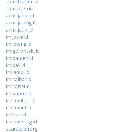
akmilbanten.id
akmilaceh.id
akmiljabar.id
akmiljateng.id
akmiljatim.id
imijatim.id
imijateng.id
imigorontalo.id
imibanten.id
imibali.id
imijambi.id
imikalbar.id
imikalsel.id
imipapua.id
imisumbar.id
imisumut.id
imiriau.id
imilampung.id
suaraaceh.org