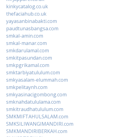
kinkycatalog.co.uk
thefaciahub.co.uk
yayasanbinabakti.com
paudtunasbangsa.com
smkal-amin.com
smkal-manar.com
smkdarulamal.com
smkitpasundan.com
smkpgrikamal.com
smktarbiyatululum.com
smkyasalam-elummah.com
smkpelitaynh.com
smkyasinacigombong.com
smknahdatululama.com
smkitraudhatululum.com
SMKMIFTAHULSALAM.com
SMKSILIWANGIMANDIRI.com
SMKMANDIRIBERKAH.com