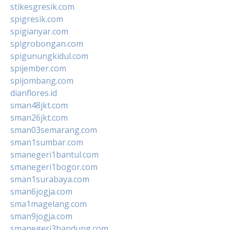
stikesgresik.com
spigresik.com
spigianyar.com
spigrobongan.com
spigunungkidul.com
spijember.com
spijombang.com
dianflores.id
sman48jkt.com
sman26jkt.com
sman03semarang.com
sman1sumbar.com
smanegeri1bantul.com
smanegeri1bogor.com
sman1surabaya.com
sman6jogja.com
sma1magelang.com
sman9jogja.com
smanegeri3bandung.com