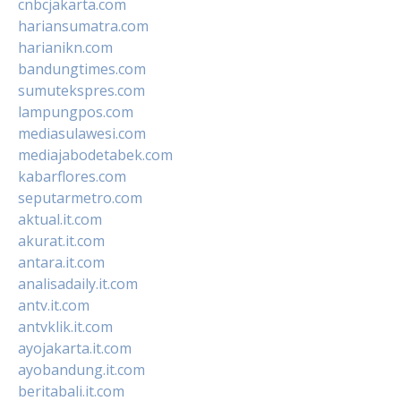
cnbcjakarta.com
hariansumatra.com
harianikn.com
bandungtimes.com
sumutekspres.com
lampungpos.com
mediasulawesi.com
mediajabodetabek.com
kabarflores.com
seputarmetro.com
aktual.it.com
akurat.it.com
antara.it.com
analisadaily.it.com
antv.it.com
antvklik.it.com
ayojakarta.it.com
ayobandung.it.com
beritabali.it.com