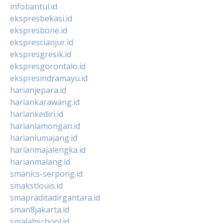
infobantul.id
ekspresbekasi.id
ekspresbone.id
eksprescianjur.id
ekspresgresik.id
ekspresgorontalo.id
ekspresindramayu.id
harianjepara.id
hariankarawang.id
hariankediri.id
harianlamongan.id
harianlumajang.id
harianmajalengka.id
harianmalang.id
smanics-serpong.id
smakstlouis.id
smapraditadirgantara.id
sman8jakarta.id
smalabschool.id