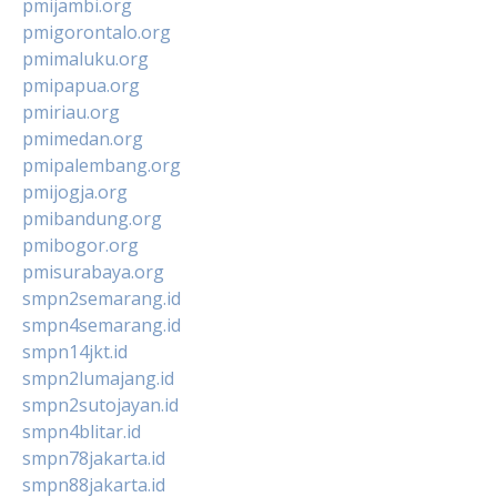
pmijambi.org
pmigorontalo.org
pmimaluku.org
pmipapua.org
pmiriau.org
pmimedan.org
pmipalembang.org
pmijogja.org
pmibandung.org
pmibogor.org
pmisurabaya.org
smpn2semarang.id
smpn4semarang.id
smpn14jkt.id
smpn2lumajang.id
smpn2sutojayan.id
smpn4blitar.id
smpn78jakarta.id
smpn88jakarta.id