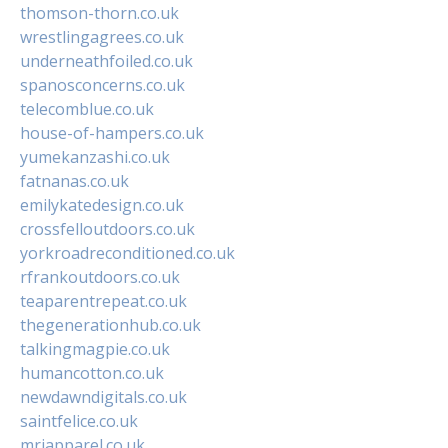
thomson-thorn.co.uk
wrestlingagrees.co.uk
underneathfoiled.co.uk
spanosconcerns.co.uk
telecomblue.co.uk
house-of-hampers.co.uk
yumekanzashi.co.uk
fatnanas.co.uk
emilykatedesign.co.uk
crossfelloutdoors.co.uk
yorkroadreconditioned.co.uk
rfrankoutdoors.co.uk
teaparentrepeat.co.uk
thegenerationhub.co.uk
talkingmagpie.co.uk
humancotton.co.uk
newdawndigitals.co.uk
saintfelice.co.uk
mrjapparel.co.uk