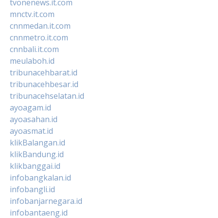
tvonenews.it.com
mnctv.it.com
cnnmedan.it.com
cnnmetro.it.com
cnnbali.it.com
meulaboh.id
tribunacehbarat.id
tribunacehbesar.id
tribunacehselatan.id
ayoagam.id
ayoasahan.id
ayoasmat.id
klikBalangan.id
klikBandung.id
klikbanggai.id
infobangkalan.id
infobangli.id
infobanjarnegara.id
infobantaeng.id