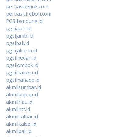
perbasidepok.com
perbasicirebon.com
PGSIbandung.id
pgsiaceh.id
pgsijambi.id
pgsibali.id
pgsijakarta.id
pgsimedan.id
pgsilombok.id
pgsimaluku.id
pgsimanado.id
akmilsumbar.id
akmilpapua.id
akmilriau.id
akmilntt.id
akmilkalbar.id
akmilkalsel.id
akmilbali.id