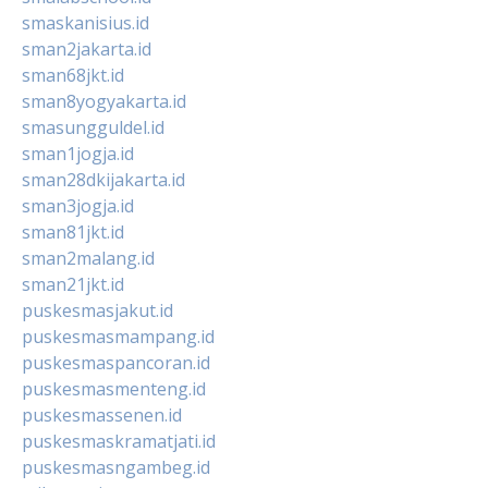
smaskanisius.id
sman2jakarta.id
sman68jkt.id
sman8yogyakarta.id
smasungguldel.id
sman1jogja.id
sman28dkijakarta.id
sman3jogja.id
sman81jkt.id
sman2malang.id
sman21jkt.id
puskesmasjakut.id
puskesmasmampang.id
puskesmaspancoran.id
puskesmasmenteng.id
puskesmassenen.id
puskesmaskramatjati.id
puskesmasngambeg.id