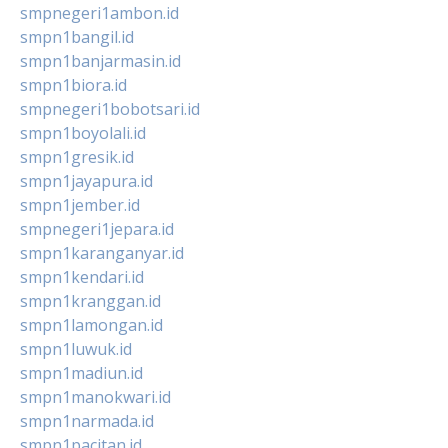
smpnegeri1ambon.id
smpn1bangil.id
smpn1banjarmasin.id
smpn1biora.id
smpnegeri1bobotsari.id
smpn1boyolali.id
smpn1gresik.id
smpn1jayapura.id
smpn1jember.id
smpnegeri1jepara.id
smpn1karanganyar.id
smpn1kendari.id
smpn1kranggan.id
smpn1lamongan.id
smpn1luwuk.id
smpn1madiun.id
smpn1manokwari.id
smpn1narmada.id
smpn1pacitan.id