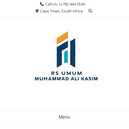
Skip
Call Us: +2782 444 YEAH
to
Cape Town, South Africa
content
Menu