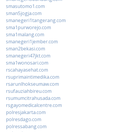
smasutomo1.com
sman5jogja.com
smanegeri1tangerang.com
sma1purworejo.com
sma1malang.com
smanegeri1jember.com
sman2bekasi.com
smanegeri47jkt.com
sma1wonosari.com
rscahayasehat.com
rsuprimaintimedika.com
rsarunlhokseumaw.com
rsufauziahbireu.com
rsumumcitrahusada.com
rsgayomedicalcentre.com
polresjakarta.com
polresdago.com
polressabang.com