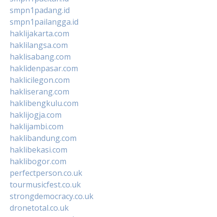
smpn1padang.id
smpn1pailangga.id
haklijakarta.com
haklilangsa.com
haklisabang.com
haklidenpasar.com
haklicilegon.com
hakliserang.com
haklibengkulu.com
haklijogja.com
haklijambi.com
haklibandung.com
haklibekasi.com
haklibogor.com
perfectperson.co.uk
tourmusicfest.co.uk
strongdemocracy.co.uk
dronetotal.co.uk