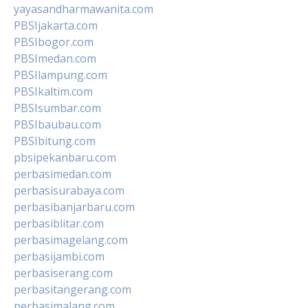
yayasandharmawanita.com
PBSIjakarta.com
PBSIbogor.com
PBSImedan.com
PBSIlampung.com
PBSIkaltim.com
PBSIsumbar.com
PBSIbaubau.com
PBSIbitung.com
pbsipekanbaru.com
perbasimedan.com
perbasisurabaya.com
perbasibanjarbaru.com
perbasiblitar.com
perbasimagelang.com
perbasijambi.com
perbasiserang.com
perbasitangerang.com
perbasimalang.com