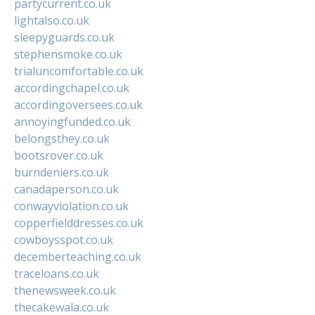
partycurrent.co.uk
lightalso.co.uk
sleepyguards.co.uk
stephensmoke.co.uk
trialuncomfortable.co.uk
accordingchapel.co.uk
accordingoversees.co.uk
annoyingfunded.co.uk
belongsthey.co.uk
bootsrover.co.uk
burndeniers.co.uk
canadaperson.co.uk
conwayviolation.co.uk
copperfielddresses.co.uk
cowboysspot.co.uk
decemberteaching.co.uk
traceloans.co.uk
thenewsweek.co.uk
thecakewala.co.uk