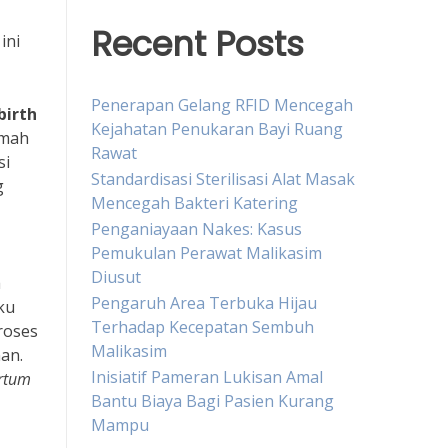
Recent Posts
ini
Penerapan Gelang RFID Mencegah
birth
Kejahatan Penukaran Bayi Ruang
umah
Rawat
si
Standardisasi Sterilisasi Alat Masak
g
Mencegah Bakteri Katering
Penganiayaan Nakes: Kasus
Pemukulan Perawat Malikasim
Diusut
a
Pengaruh Area Terbuka Hijau
ku
Terhadap Kecepatan Sembuh
roses
Malikasim
an.
Inisiatif Pameran Lukisan Amal
rtum
Bantu Biaya Bagi Pasien Kurang
Mampu