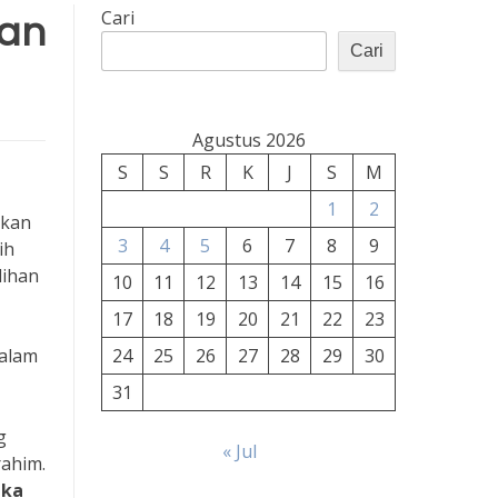
nan
Cari
Cari
Agustus 2026
S
S
R
K
J
S
M
1
2
akan
3
4
5
6
7
8
9
ih
lihan
10
11
12
13
14
15
16
17
18
19
20
21
22
23
dalam
24
25
26
27
28
29
30
31
g
« Jul
rahim.
ika