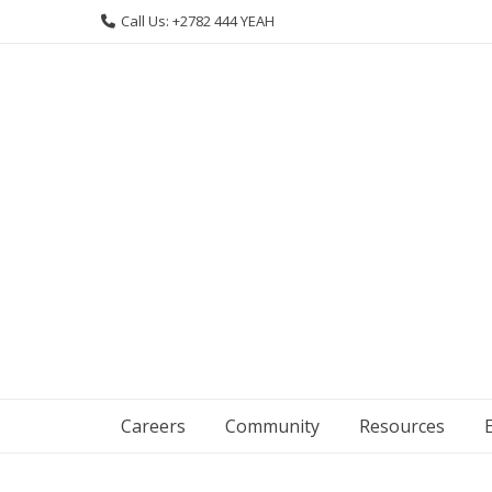
Skip
Call Us: +2782 444 YEAH
to
content
Careers
Community
Resources