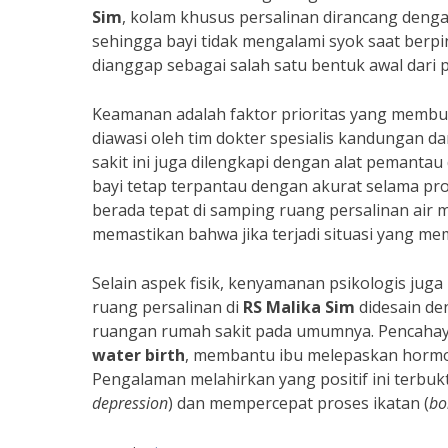
Sim
, kolam khusus persalinan dirancang deng
sehingga bayi tidak mengalami syok saat berpin
dianggap sebagai salah satu bentuk awal dari
Keamanan adalah faktor prioritas yang memb
diawasi oleh tim dokter spesialis kandungan dan
sakit ini juga dilengkapi dengan alat pemantau
bayi tetap terpantau dengan akurat selama pro
berada tepat di samping ruang persalinan air
memastikan bahwa jika terjadi situasi yang mem
Selain aspek fisik, kenyamanan psikologis jug
ruang persalinan di
RS Malika Sim
didesain d
ruangan rumah sakit pada umumnya. Pencahaya
water birth
, membantu ibu melepaskan hormon
Pengalaman melahirkan yang positif ini terbukt
depression
) dan mempercepat proses ikatan (
bo