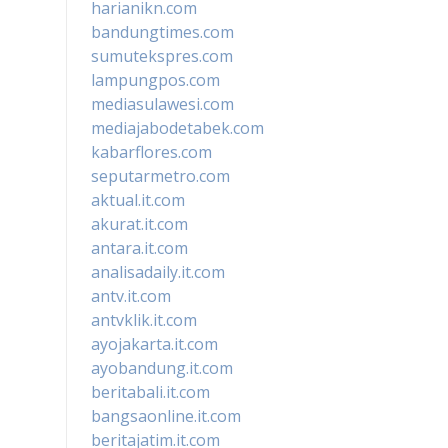
harianikn.com
bandungtimes.com
sumutekspres.com
lampungpos.com
mediasulawesi.com
mediajabodetabek.com
kabarflores.com
seputarmetro.com
aktual.it.com
akurat.it.com
antara.it.com
analisadaily.it.com
antv.it.com
antvklik.it.com
ayojakarta.it.com
ayobandung.it.com
beritabali.it.com
bangsaonline.it.com
beritajatim.it.com