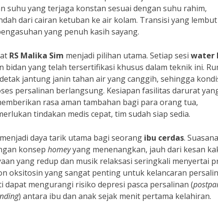
an suhu yang terjaga konstan sesuai dengan suhu rahim,
dah dari cairan ketuban ke air kolam. Transisi yang lembut 
 pengasuhan yang penuh kasih sayang.
uat
RS Malika Sim
menjadi pilihan utama. Setiap sesi
water 
 bidan yang telah tersertifikasi khusus dalam teknik ini. R
 detak jantung janin tahan air yang canggih, sehingga kondi
ses persalinan berlangsung. Kesiapan fasilitas darurat yan
 memberikan rasa aman tambahan bagi para orang tua,
erlukan tindakan medis cepat, tim sudah siap sedia.
a menjadi daya tarik utama bagi seorang
ibu cerdas
. Suasan
engan konsep
homey
yang menenangkan, jauh dari kesan ka
an yang redup dan musik relaksasi seringkali menyertai p
 oksitosin yang sangat penting untuk kelancaran persalin
i dapat mengurangi risiko depresi pasca persalinan (
postpa
nding
) antara ibu dan anak sejak menit pertama kelahiran.