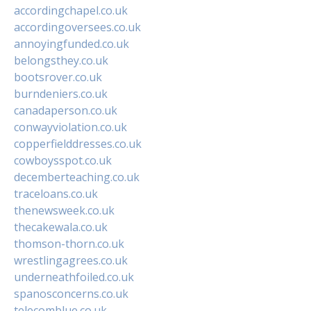
accordingchapel.co.uk
accordingoversees.co.uk
annoyingfunded.co.uk
belongsthey.co.uk
bootsrover.co.uk
burndeniers.co.uk
canadaperson.co.uk
conwayviolation.co.uk
copperfielddresses.co.uk
cowboysspot.co.uk
decemberteaching.co.uk
traceloans.co.uk
thenewsweek.co.uk
thecakewala.co.uk
thomson-thorn.co.uk
wrestlingagrees.co.uk
underneathfoiled.co.uk
spanosconcerns.co.uk
telecomblue.co.uk