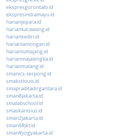
ekspresgorontalo.id
ekspresindramayu.id
harianjepara.id
hariankarawang.id
hariankediri.id
harianlamongan.id
harianlumajang.id
harianmajalengka.id
harianmalang.id
smanics-serpong.id
smakstlouis.id
smapraditadirgantara.id
sman8jakarta.id
smalabschool.id
smaskanisius.id
sman2jakarta.id
sman68jkt.id
sman8yogyakarta.id