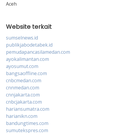
Aceh
Website terkait
sumselnews.id
publikjabodetabek.id
pemudapancasilamedan.com
ayokalimantan.com
ayosumut.com
bangsaoffline.com
cnbcmedan.com
cnnmedan.com
cnnjakarta.com
cnbcjakarta.com
hariansumatra.com
harianikn.com
bandungtimes.com
sumutekspres.com