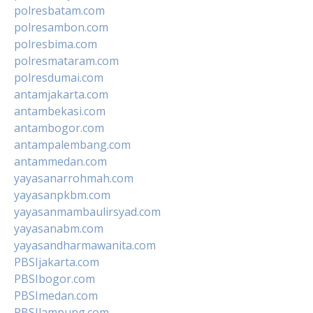
polresbatam.com
polresambon.com
polresbima.com
polresmataram.com
polresdumai.com
antamjakarta.com
antambekasi.com
antambogor.com
antampalembang.com
antammedan.com
yayasanarrohmah.com
yayasanpkbm.com
yayasanmambaulirsyad.com
yayasanabm.com
yayasandharmawanita.com
PBSIjakarta.com
PBSIbogor.com
PBSImedan.com
PBSIlampung.com