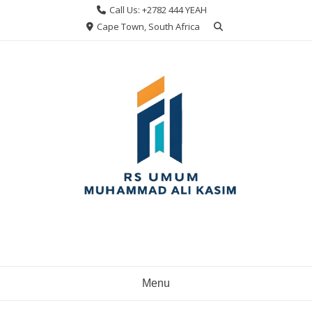
Skip
Call Us: +2782 444 YEAH
to
Cape Town, South Africa
content
Menu