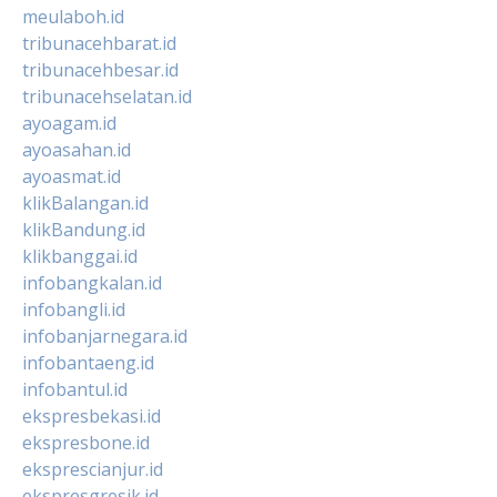
meulaboh.id
tribunacehbarat.id
tribunacehbesar.id
tribunacehselatan.id
ayoagam.id
ayoasahan.id
ayoasmat.id
klikBalangan.id
klikBandung.id
klikbanggai.id
infobangkalan.id
infobangli.id
infobanjarnegara.id
infobantaeng.id
infobantul.id
ekspresbekasi.id
ekspresbone.id
eksprescianjur.id
ekspresgresik.id