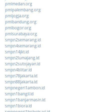
pmimedan.org
pmipalembang.org
pmijogja.org
pmibandung.org
pmibogor.org
pmisurabaya.org
smpn2semarang.id
smpn4semarang.id
smpn14jkt.id
smpn2lumajang.id
smpn2sutojayan.id
smpn4blitar.id
smpn78jakarta.id
smpn88jakarta.id
smpnegeri1ambon.id
smpn1bangil.id
smpn1banjarmasin.id
smpn1biora.id
smpnegeri1bobotsari.id