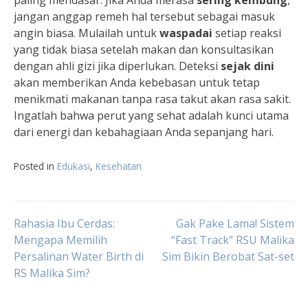
paling mendasar. Jika Anda merasa
sering kembung
,
jangan anggap remeh hal tersebut sebagai masuk
angin biasa. Mulailah untuk
waspadai
setiap reaksi
yang tidak biasa setelah makan dan konsultasikan
dengan ahli gizi jika diperlukan. Deteksi
sejak dini
akan memberikan Anda kebebasan untuk tetap
menikmati makanan tanpa rasa takut akan rasa sakit.
Ingatlah bahwa perut yang sehat adalah kunci utama
dari energi dan kebahagiaan Anda sepanjang hari.
Posted in
Edukasi
,
Kesehatan
Navigasi
Rahasia Ibu Cerdas:
Gak Pake Lama! Sistem
Mengapa Memilih
“Fast Track” RSU Malika
Persalinan Water Birth di
Sim Bikin Berobat Sat-set
pos
RS Malika Sim?