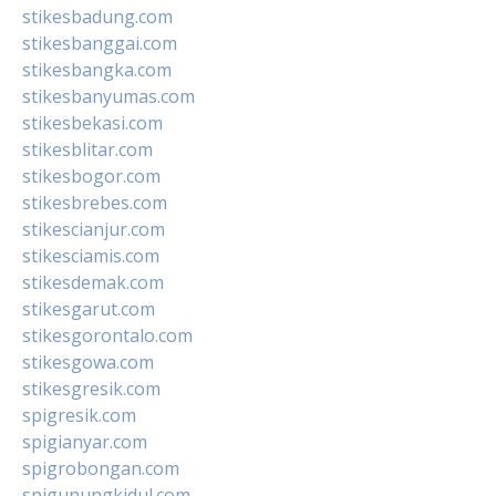
stikesbadung.com
stikesbanggai.com
stikesbangka.com
stikesbanyumas.com
stikesbekasi.com
stikesblitar.com
stikesbogor.com
stikesbrebes.com
stikescianjur.com
stikesciamis.com
stikesdemak.com
stikesgarut.com
stikesgorontalo.com
stikesgowa.com
stikesgresik.com
spigresik.com
spigianyar.com
spigrobongan.com
spigunungkidul.com