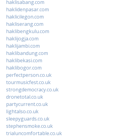
haklisabang.com
haklidenpasar.com
haklicilegon.com
hakliserang.com
haklibengkulu.com
haklijogja.com
haklijambi.com
haklibandung.com
haklibekasi.com
haklibogor.com
perfectperson.co.uk
tourmusicfest.co.uk
strongdemocracy.co.uk
dronetotal.co.uk
partycurrent.co.uk
lightalso.co.uk
sleepyguards.co.uk
stephensmoke.co.uk
trialuncomfortable.co.uk