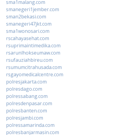
sma1malang.com
smanegeri1jember.com
sman2bekasi.com
smanegeri47jkt.com
sma1wonosari.com
rscahayasehat.com
rsuprimaintimedika.com
rsarunlhokseumaw.com
rsufauziahbireu.com
rsumumcitrahusada.com
rsgayomedicalcentre.com
polresjakarta.com
polresdago.com
polressabang.com
polresdenpasar.com
polresbanten.com
polresjambi.com
polressamarinda.com
polresbanjarmasin.com