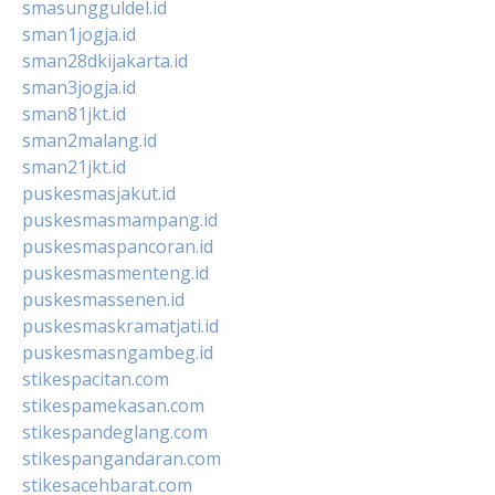
smasungguldel.id
sman1jogja.id
sman28dkijakarta.id
sman3jogja.id
sman81jkt.id
sman2malang.id
sman21jkt.id
puskesmasjakut.id
puskesmasmampang.id
puskesmaspancoran.id
puskesmasmenteng.id
puskesmassenen.id
puskesmaskramatjati.id
puskesmasngambeg.id
stikespacitan.com
stikespamekasan.com
stikespandeglang.com
stikespangandaran.com
stikesacehbarat.com