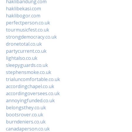
haklibandung.com
haklibekasi.com
haklibogor.com
perfectperson.co.uk
tourmusicfest.co.uk
strongdemocracy.co.uk
dronetotal.co.uk
partycurrent.co.uk
lightalso.co.uk
sleepyguards.co.uk
stephensmoke.co.uk
trialuncomfortable.co.uk
accordingchapel.co.uk
accordingoversees.co.uk
annoyingfunded.co.uk
belongsthey.co.uk
bootsrover.co.uk
burndeniers.co.uk
canadaperson.co.uk