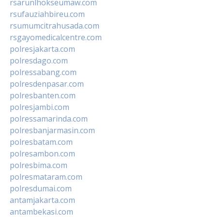
rsarunlhokseumaw.com
rsufauziahbireu.com
rsumumcitrahusada.com
rsgayomedicalcentre.com
polresjakarta.com
polresdago.com
polressabang.com
polresdenpasar.com
polresbanten.com
polresjambi.com
polressamarinda.com
polresbanjarmasin.com
polresbatam.com
polresambon.com
polresbima.com
polresmataram.com
polresdumai.com
antamjakarta.com
antambekasi.com