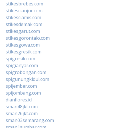
stikesbrebes.com
stikescianjur.com
stikesciamis.com
stikesdemak.com
stikesgarut.com
stikesgorontalo.com
stikesgowa.com
stikesgresik.com
spigresik.com
spigianyar.com
spigrobongan.com
spigunungkidul.com
spijember.com
spijombang.com
dianflores.id
sman48jkt.com
sman26jkt.com
sman03semarang.com
sman1sumbar.com