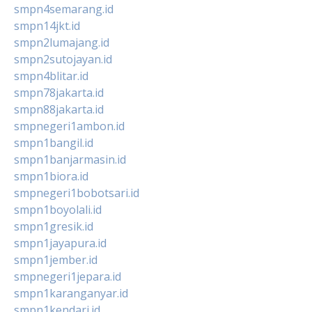
smpn4semarang.id
smpn14jkt.id
smpn2lumajang.id
smpn2sutojayan.id
smpn4blitar.id
smpn78jakarta.id
smpn88jakarta.id
smpnegeri1ambon.id
smpn1bangil.id
smpn1banjarmasin.id
smpn1biora.id
smpnegeri1bobotsari.id
smpn1boyolali.id
smpn1gresik.id
smpn1jayapura.id
smpn1jember.id
smpnegeri1jepara.id
smpn1karanganyar.id
smpn1kendari.id