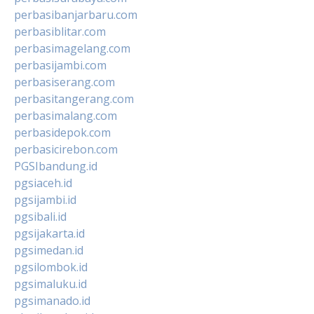
perbasibanjarbaru.com
perbasiblitar.com
perbasimagelang.com
perbasijambi.com
perbasiserang.com
perbasitangerang.com
perbasimalang.com
perbasidepok.com
perbasicirebon.com
PGSIbandung.id
pgsiaceh.id
pgsijambi.id
pgsibali.id
pgsijakarta.id
pgsimedan.id
pgsilombok.id
pgsimaluku.id
pgsimanado.id