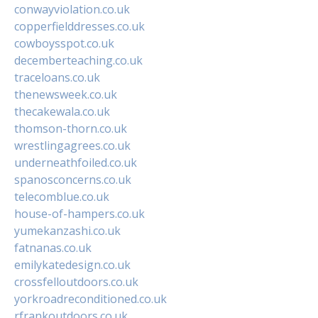
conwayviolation.co.uk
copperfielddresses.co.uk
cowboysspot.co.uk
decemberteaching.co.uk
traceloans.co.uk
thenewsweek.co.uk
thecakewala.co.uk
thomson-thorn.co.uk
wrestlingagrees.co.uk
underneathfoiled.co.uk
spanosconcerns.co.uk
telecomblue.co.uk
house-of-hampers.co.uk
yumekanzashi.co.uk
fatnanas.co.uk
emilykatedesign.co.uk
crossfelloutdoors.co.uk
yorkroadreconditioned.co.uk
rfrankoutdoors.co.uk