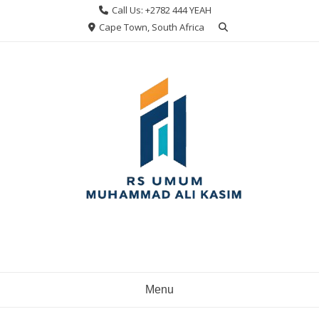
Skip
Call Us: +2782 444 YEAH
to
Cape Town, South Africa
content
Menu