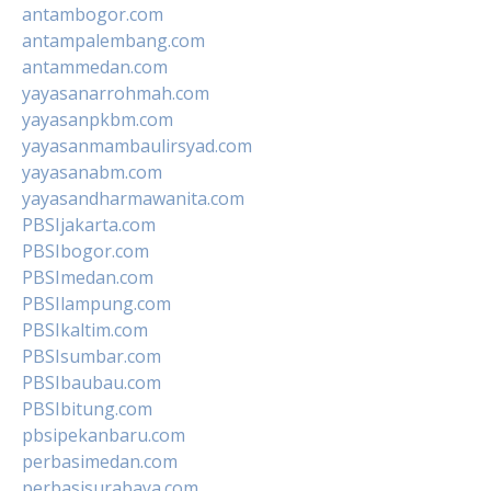
antambogor.com
antampalembang.com
antammedan.com
yayasanarrohmah.com
yayasanpkbm.com
yayasanmambaulirsyad.com
yayasanabm.com
yayasandharmawanita.com
PBSIjakarta.com
PBSIbogor.com
PBSImedan.com
PBSIlampung.com
PBSIkaltim.com
PBSIsumbar.com
PBSIbaubau.com
PBSIbitung.com
pbsipekanbaru.com
perbasimedan.com
perbasisurabaya.com