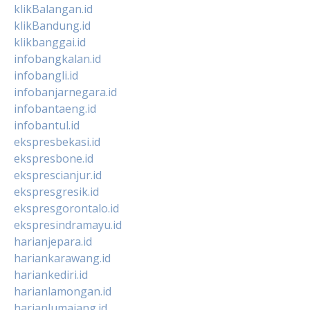
klikBalangan.id
klikBandung.id
klikbanggai.id
infobangkalan.id
infobangli.id
infobanjarnegara.id
infobantaeng.id
infobantul.id
ekspresbekasi.id
ekspresbone.id
eksprescianjur.id
ekspresgresik.id
ekspresgorontalo.id
ekspresindramayu.id
harianjepara.id
hariankarawang.id
hariankediri.id
harianlamongan.id
harianlumajang.id