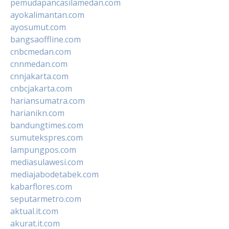
pemudapancasilamedan.com
ayokalimantan.com
ayosumut.com
bangsaoffline.com
cnbcmedan.com
cnnmedan.com
cnnjakarta.com
cnbcjakarta.com
hariansumatra.com
harianikn.com
bandungtimes.com
sumutekspres.com
lampungpos.com
mediasulawesi.com
mediajabodetabek.com
kabarflores.com
seputarmetro.com
aktual.it.com
akurat.it.com