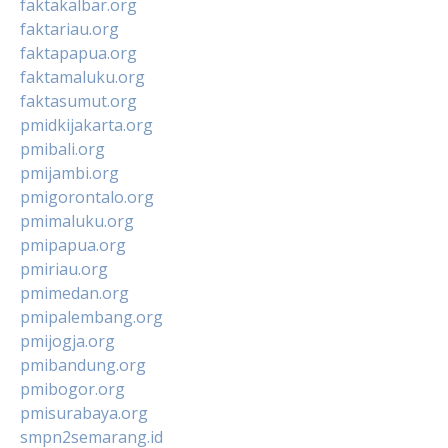
faktakalbar.org
faktariau.org
faktapapua.org
faktamaluku.org
faktasumut.org
pmidkijakarta.org
pmibali.org
pmijambi.org
pmigorontalo.org
pmimaluku.org
pmipapua.org
pmiriau.org
pmimedan.org
pmipalembang.org
pmijogja.org
pmibandung.org
pmibogor.org
pmisurabaya.org
smpn2semarang.id