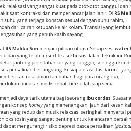
efek relaksasi yang sangat kuat pada otot-otot panggul dan 
kit saat kontraksi dan memperlancar jalan lahir. Di
RS Mal
an suhu yang terjaga konstan sesuai dengan suhu rahim,
dah dari cairan ketuban ke air kolam. Transisi yang lembut 
 pengasuhan yang penuh kasih sayang.
uat
RS Malika Sim
menjadi pilihan utama. Setiap sesi
water 
 bidan yang telah tersertifikasi khusus dalam teknik ini. R
 detak jantung janin tahan air yang canggih, sehingga kondi
ses persalinan berlangsung. Kesiapan fasilitas darurat yan
 memberikan rasa aman tambahan bagi para orang tua,
erlukan tindakan medis cepat, tim sudah siap sedia.
a menjadi daya tarik utama bagi seorang
ibu cerdas
. Suasan
engan konsep
homey
yang menenangkan, jauh dari kesan ka
an yang redup dan musik relaksasi seringkali menyertai p
 oksitosin yang sangat penting untuk kelancaran persalin
i dapat mengurangi risiko depresi pasca persalinan (
postpa