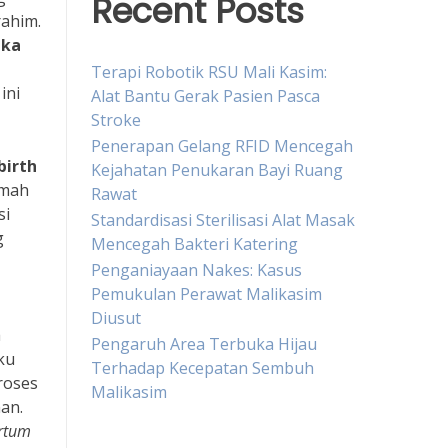
Recent Posts
rahim.
ika
Terapi Robotik RSU Mali Kasim:
ini
Alat Bantu Gerak Pasien Pasca
Stroke
Penerapan Gelang RFID Mencegah
birth
Kejahatan Penukaran Bayi Ruang
umah
Rawat
si
Standardisasi Sterilisasi Alat Masak
g
Mencegah Bakteri Katering
Penganiayaan Nakes: Kasus
Pemukulan Perawat Malikasim
Diusut
a
Pengaruh Area Terbuka Hijau
ku
Terhadap Kecepatan Sembuh
roses
Malikasim
an.
rtum