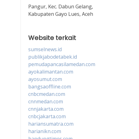
Pangur, Kec. Dabun Gelang,
Kabupaten Gayo Lues, Aceh
Website terkait
sumselnews.id
publikjabodetabek.id
pemudapancasilamedan.com
ayokalimantan.com
ayosumut.com
bangsaoffline.com
cnbcmedan.com
cnnmedan.com
cnnjakarta.com
cnbcjakarta.com
hariansumatra.com
harianikn.com
bandungtimes.com