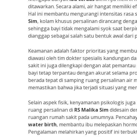
ditawarkan. Secara alami, air hangat memiliki 
Hal ini membantu mengurangi intensitas rasa sa
Sim
, kolam khusus persalinan dirancang deng
sehingga bayi tidak mengalami syok saat berpin
dianggap sebagai salah satu bentuk awal dari
Keamanan adalah faktor prioritas yang memb
diawasi oleh tim dokter spesialis kandungan dan
sakit ini juga dilengkapi dengan alat pemantau
bayi tetap terpantau dengan akurat selama pro
berada tepat di samping ruang persalinan air
memastikan bahwa jika terjadi situasi yang mem
Selain aspek fisik, kenyamanan psikologis jug
ruang persalinan di
RS Malika Sim
didesain d
ruangan rumah sakit pada umumnya. Pencahaya
water birth
, membantu ibu melepaskan hormon
Pengalaman melahirkan yang positif ini terbukt