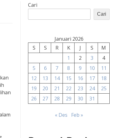
Cari
Cari
Januari 2026
S
S
R
K
J
S
M
1
2
3
4
5
6
7
8
9
10
11
akan
12
13
14
15
16
17
18
ih
19
20
21
22
23
24
25
lihan
26
27
28
29
30
31
dalam
« Des
Feb »
g