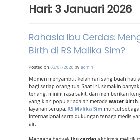
Hari:
3 Januari 2026
Rahasia Ibu Cerdas: Men
Birth di RS Malika Sim?
Posted on
03/01/2026
by
admin
Momen menyambut kelahiran sang buah hati ad
bagi setiap orang tua. Saat ini, semakin banya
tenang, minim rasa sakit, dan memberikan ken
yang kian populer adalah metode
water birth
layanan serupa,
RS Malika Sim
muncul sebagai 
internasional serta dukungan tenaga medis y
air.
Mengapa banyak
ibu cerdas
akhirnya melirik m