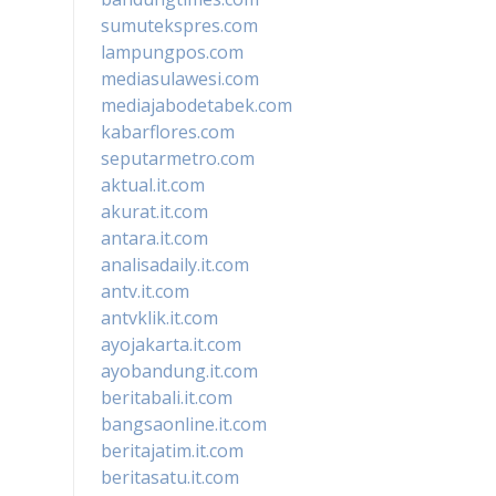
sumutekspres.com
lampungpos.com
mediasulawesi.com
mediajabodetabek.com
kabarflores.com
seputarmetro.com
aktual.it.com
akurat.it.com
antara.it.com
analisadaily.it.com
antv.it.com
antvklik.it.com
ayojakarta.it.com
ayobandung.it.com
beritabali.it.com
bangsaonline.it.com
beritajatim.it.com
beritasatu.it.com