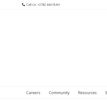
Skip
Call Us: +2782 444 YEAH
to
content
Careers
Community
Resources