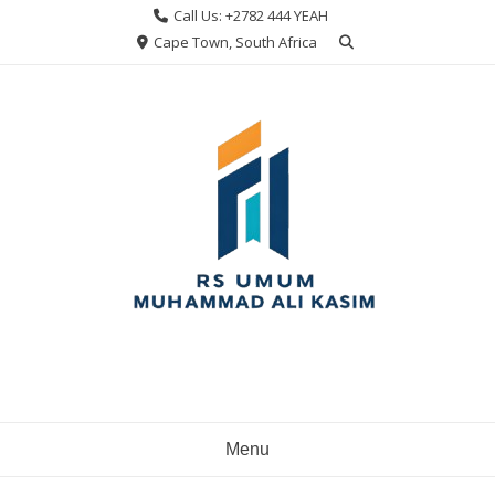
Skip
Call Us: +2782 444 YEAH
to
Cape Town, South Africa
content
Menu