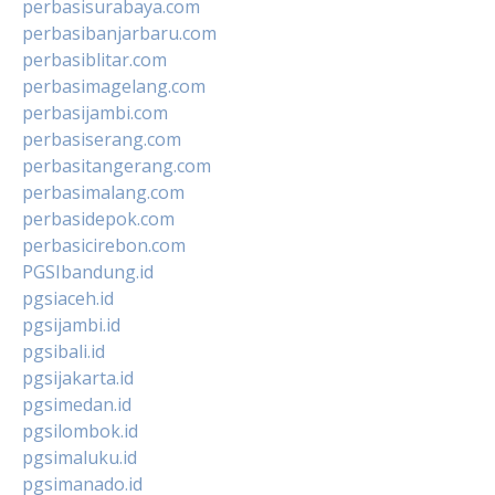
perbasisurabaya.com
perbasibanjarbaru.com
perbasiblitar.com
perbasimagelang.com
perbasijambi.com
perbasiserang.com
perbasitangerang.com
perbasimalang.com
perbasidepok.com
perbasicirebon.com
PGSIbandung.id
pgsiaceh.id
pgsijambi.id
pgsibali.id
pgsijakarta.id
pgsimedan.id
pgsilombok.id
pgsimaluku.id
pgsimanado.id