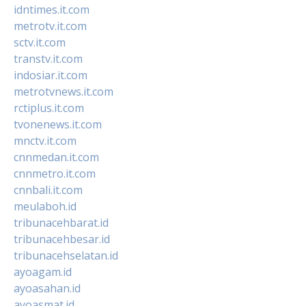
idntimes.it.com
metrotv.it.com
sctv.it.com
transtv.it.com
indosiar.it.com
metrotvnews.it.com
rctiplus.it.com
tvonenews.it.com
mnctv.it.com
cnnmedan.it.com
cnnmetro.it.com
cnnbali.it.com
meulaboh.id
tribunacehbarat.id
tribunacehbesar.id
tribunacehselatan.id
ayoagam.id
ayoasahan.id
ayoasmat.id