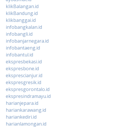
klikBalangan.id
klikBandung.id
klikbanggai.id
infobangkalan.id
infobangli.id
infobanjarnegara.id
infobantaeng.id
infobantul.id
ekspresbekasi.id
ekspresbone.id
eksprescianjur.id
ekspresgresik.id
ekspresgorontalo.id
ekspresindramayu.id
harianjepara.id
hariankarawang.id
hariankediri.id
harianlamongan.id