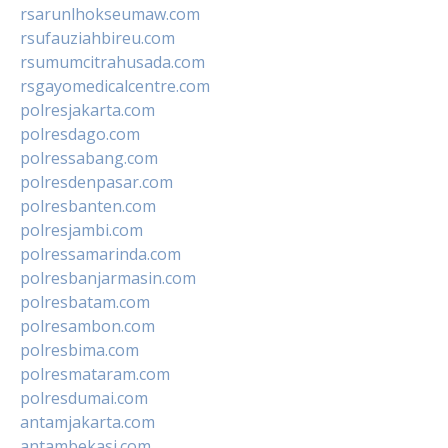
rsarunlhokseumaw.com
rsufauziahbireu.com
rsumumcitrahusada.com
rsgayomedicalcentre.com
polresjakarta.com
polresdago.com
polressabang.com
polresdenpasar.com
polresbanten.com
polresjambi.com
polressamarinda.com
polresbanjarmasin.com
polresbatam.com
polresambon.com
polresbima.com
polresmataram.com
polresdumai.com
antamjakarta.com
antambekasi.com