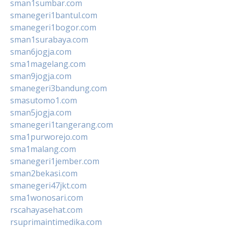
sman1sumbar.com
smanegeri1bantul.com
smanegeri1bogor.com
sman1surabaya.com
sman6jogja.com
sma1magelang.com
sman9jogja.com
smanegeri3bandung.com
smasutomo1.com
sman5jogja.com
smanegeri1tangerang.com
sma1purworejo.com
sma1malang.com
smanegeri1jember.com
sman2bekasi.com
smanegeri47jkt.com
sma1wonosari.com
rscahayasehat.com
rsuprimaintimedika.com