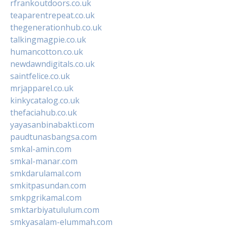
rfrankoutdoors.co.uk
teaparentrepeat.co.uk
thegenerationhub.co.uk
talkingmagpie.co.uk
humancotton.co.uk
newdawndigitals.co.uk
saintfelice.co.uk
mrjapparel.co.uk
kinkycatalog.co.uk
thefaciahub.co.uk
yayasanbinabakti.com
paudtunasbangsa.com
smkal-amin.com
smkal-manar.com
smkdarulamal.com
smkitpasundan.com
smkpgrikamal.com
smktarbiyatululum.com
smkyasalam-elummah.com