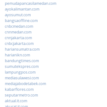
pemudapancasilamedan.com
ayokalimantan.com
ayosumut.com
bangsaoffline.com
cnbcmedan.com
cnnmedan.com
cnnjakarta.com
cnbcjakarta.com
hariansumatra.com
harianikn.com
bandungtimes.com
sumutekspres.com
lampungpos.com
mediasulawesi.com
mediajabodetabek.com
kabarflores.com
seputarmetro.com
aktual.it.com
akurat.it.com