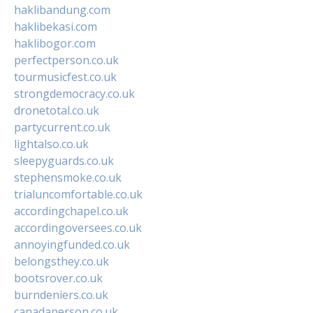
haklibandung.com
haklibekasi.com
haklibogor.com
perfectperson.co.uk
tourmusicfest.co.uk
strongdemocracy.co.uk
dronetotal.co.uk
partycurrent.co.uk
lightalso.co.uk
sleepyguards.co.uk
stephensmoke.co.uk
trialuncomfortable.co.uk
accordingchapel.co.uk
accordingoversees.co.uk
annoyingfunded.co.uk
belongsthey.co.uk
bootsrover.co.uk
burndeniers.co.uk
canadaperson.co.uk