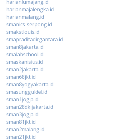
harianlumajang.id
harianmajalengka.id
harianmalang.id
smanics-serpong.id
smakstlouis.id
smapraditadirgantara.id
sman8jakarta.id
smalabschool.id
smaskanisius.id
sman2jakarta.id
sman68jkt.id
sman8yogyakarta.id
smasungguldel.id
sman1jogja.id
sman28dkijakarta.id
sman3jogja.id
sman81jkt.id
sman2malang.id
sman21jkt.id