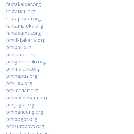
faktakalbar.org
faktariau.org
faktapapua.org
faktamaluku.org
faktasumut.org
pmidkijakarta.org
pmibali.org
pmijambi.org
pmigorontalo.org
pmimaluku.org
pmipapua.org
pmiriau.org
pmimedan.org
pmipalembang.org
pmijogja.org
pmibandung.org
pmibogor.org
pmisurabaya.org
smpn2semarang.id