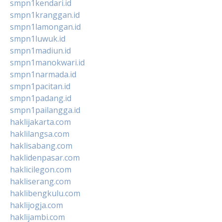
smpn1kendari.id
smpn1kranggan.id
smpn1lamongan.id
smpn1luwuk.id
smpn1madiun.id
smpn1manokwari.id
smpn1narmada.id
smpn1pacitan.id
smpn1padang.id
smpn1pailangga.id
haklijakarta.com
haklilangsa.com
haklisabang.com
haklidenpasar.com
haklicilegon.com
hakliserang.com
haklibengkulu.com
haklijogja.com
haklijambi.com