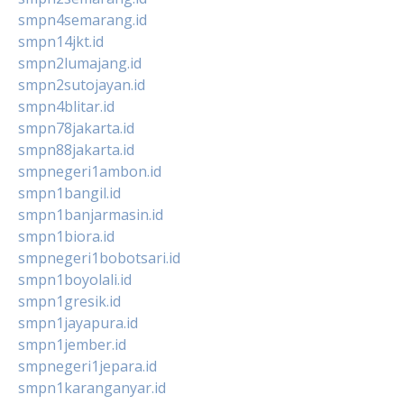
smpn4semarang.id
smpn14jkt.id
smpn2lumajang.id
smpn2sutojayan.id
smpn4blitar.id
smpn78jakarta.id
smpn88jakarta.id
smpnegeri1ambon.id
smpn1bangil.id
smpn1banjarmasin.id
smpn1biora.id
smpnegeri1bobotsari.id
smpn1boyolali.id
smpn1gresik.id
smpn1jayapura.id
smpn1jember.id
smpnegeri1jepara.id
smpn1karanganyar.id