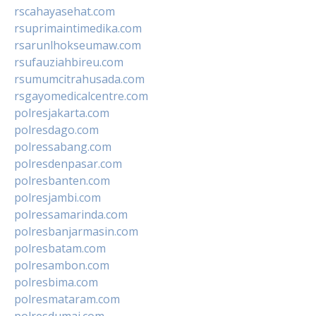
rscahayasehat.com
rsuprimaintimedika.com
rsarunlhokseumaw.com
rsufauziahbireu.com
rsumumcitrahusada.com
rsgayomedicalcentre.com
polresjakarta.com
polresdago.com
polressabang.com
polresdenpasar.com
polresbanten.com
polresjambi.com
polressamarinda.com
polresbanjarmasin.com
polresbatam.com
polresambon.com
polresbima.com
polresmataram.com
polresdumai.com