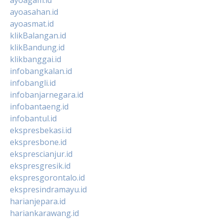
ayoasahan.id
ayoasmat.id
klikBalangan.id
klikBandung.id
klikbanggai.id
infobangkalan.id
infobangli.id
infobanjarnegara.id
infobantaeng.id
infobantul.id
ekspresbekasi.id
ekspresbone.id
eksprescianjur.id
ekspresgresik.id
ekspresgorontalo.id
ekspresindramayu.id
harianjepara.id
hariankarawang.id