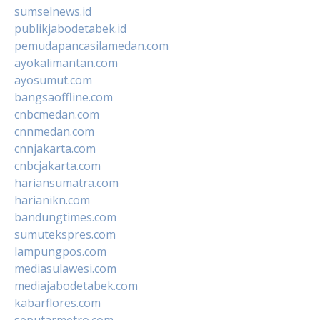
sumselnews.id
publikjabodetabek.id
pemudapancasilamedan.com
ayokalimantan.com
ayosumut.com
bangsaoffline.com
cnbcmedan.com
cnnmedan.com
cnnjakarta.com
cnbcjakarta.com
hariansumatra.com
harianikn.com
bandungtimes.com
sumutekspres.com
lampungpos.com
mediasulawesi.com
mediajabodetabek.com
kabarflores.com
seputarmetro.com