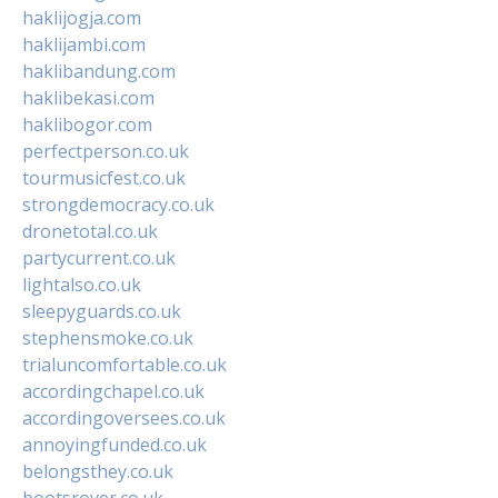
haklijogja.com
haklijambi.com
haklibandung.com
haklibekasi.com
haklibogor.com
perfectperson.co.uk
tourmusicfest.co.uk
strongdemocracy.co.uk
dronetotal.co.uk
partycurrent.co.uk
lightalso.co.uk
sleepyguards.co.uk
stephensmoke.co.uk
trialuncomfortable.co.uk
accordingchapel.co.uk
accordingoversees.co.uk
annoyingfunded.co.uk
belongsthey.co.uk
bootsrover.co.uk