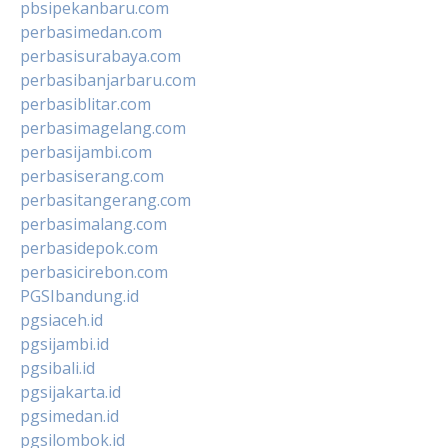
pbsipekanbaru.com
perbasimedan.com
perbasisurabaya.com
perbasibanjarbaru.com
perbasiblitar.com
perbasimagelang.com
perbasijambi.com
perbasiserang.com
perbasitangerang.com
perbasimalang.com
perbasidepok.com
perbasicirebon.com
PGSIbandung.id
pgsiaceh.id
pgsijambi.id
pgsibali.id
pgsijakarta.id
pgsimedan.id
pgsilombok.id