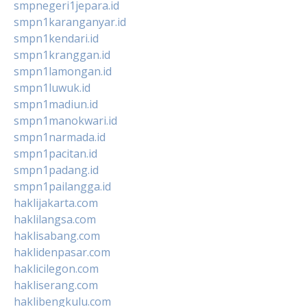
smpnegeri1jepara.id
smpn1karanganyar.id
smpn1kendari.id
smpn1kranggan.id
smpn1lamongan.id
smpn1luwuk.id
smpn1madiun.id
smpn1manokwari.id
smpn1narmada.id
smpn1pacitan.id
smpn1padang.id
smpn1pailangga.id
haklijakarta.com
haklilangsa.com
haklisabang.com
haklidenpasar.com
haklicilegon.com
hakliserang.com
haklibengkulu.com