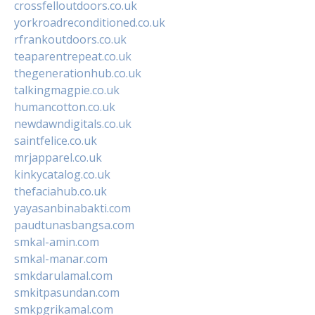
crossfelloutdoors.co.uk
yorkroadreconditioned.co.uk
rfrankoutdoors.co.uk
teaparentrepeat.co.uk
thegenerationhub.co.uk
talkingmagpie.co.uk
humancotton.co.uk
newdawndigitals.co.uk
saintfelice.co.uk
mrjapparel.co.uk
kinkycatalog.co.uk
thefaciahub.co.uk
yayasanbinabakti.com
paudtunasbangsa.com
smkal-amin.com
smkal-manar.com
smkdarulamal.com
smkitpasundan.com
smkpgrikamal.com