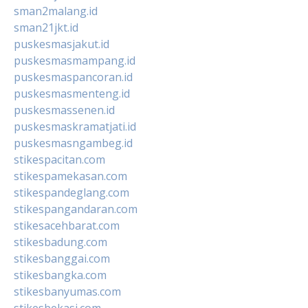
sman2malang.id
sman21jkt.id
puskesmasjakut.id
puskesmasmampang.id
puskesmaspancoran.id
puskesmasmenteng.id
puskesmassenen.id
puskesmaskramatjati.id
puskesmasngambeg.id
stikespacitan.com
stikespamekasan.com
stikespandeglang.com
stikespangandaran.com
stikesacehbarat.com
stikesbadung.com
stikesbanggai.com
stikesbangka.com
stikesbanyumas.com
stikesbekasi.com