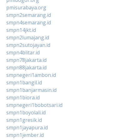
pmisurabaya.org
smpn2semarang.id
smpn4semarang.id
smpn14jkt.id
smpn2lumajang.id
smpn2sutojayan.id
smpn4blitar.id
smpn78jakarta.id
smpn88jakarta.id
smpnegeri1ambon.id
smpn1bangil.id
smpn1banjarmasin.id
smpn1biora.id
smpnegeri1bobotsari.id
smpn1boyolali.id
smpn1gresik.id
smpn1jayapura.id
smpn1jember.id