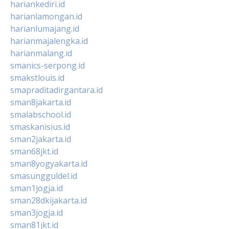
hariankediri.id
harianlamongan.id
harianlumajang.id
harianmajalengka.id
harianmalang.id
smanics-serpong.id
smakstlouis.id
smapraditadirgantara.id
sman8jakarta.id
smalabschool.id
smaskanisius.id
sman2jakarta.id
sman68jkt.id
sman8yogyakarta.id
smasungguldel.id
sman1jogja.id
sman28dkijakarta.id
sman3jogja.id
sman81jkt.id