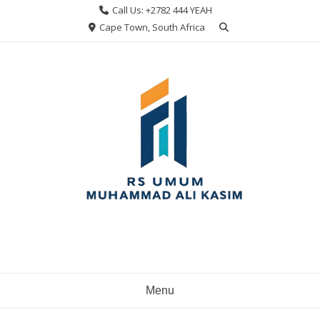
Skip
Call Us: +2782 444 YEAH
to
Cape Town, South Africa
content
Menu