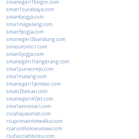
smanegeri1bogor.com
sman1surabaya.com
sman6jogja.com
sma1magelang.com
sman9jogja.com
smanegeri3bandung.com
smasutomo1.com
sman5jogja.com
smanegeri1tangerang.com
sma1purworejo.com
sma1malang.com
smanegeri1jember.com
sman2bekasi.com
smanegeri47jkt.com
sma1wonosari.com
rscahayasehat.com
rsuprimaintimedika.com
rsarunlhokseumaw.com
rsufauziahbireu.com