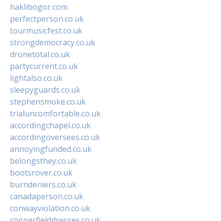
haklibogor.com
perfectperson.co.uk
tourmusicfest.co.uk
strongdemocracy.co.uk
dronetotal.co.uk
partycurrent.co.uk
lightalso.co.uk
sleepyguards.co.uk
stephensmoke.co.uk
trialuncomfortable.co.uk
accordingchapel.co.uk
accordingoversees.co.uk
annoyingfunded.co.uk
belongsthey.co.uk
bootsrover.co.uk
burndeniers.co.uk
canadaperson.co.uk
conwayviolation.co.uk
copperfielddresses.co.uk