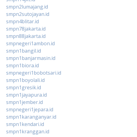
smpn2lumajang.id
smpn2sutojayan.id
smpn4blitar.id
smpn78jakarta.id
smpn88jakarta.id
smpnegeri1ambon.id
smpn1bangil.id
smpn1banjarmasin.id
smpn1biora.id
smpnegeri1bobotsari.id
smpn1boyolali.id
smpn1gresik.id
smpn1jayapura.id
smpn1jember.id
smpnegeri1jepara.id
smpn1karanganyar.id
smpn1kendari.id
smpn1kranggan.id