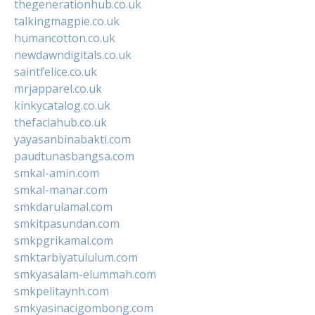
thegenerationhub.co.uk
talkingmagpie.co.uk
humancotton.co.uk
newdawndigitals.co.uk
saintfelice.co.uk
mrjapparel.co.uk
kinkycatalog.co.uk
thefaciahub.co.uk
yayasanbinabakti.com
paudtunasbangsa.com
smkal-amin.com
smkal-manar.com
smkdarulamal.com
smkitpasundan.com
smkpgrikamal.com
smktarbiyatululum.com
smkyasalam-elummah.com
smkpelitaynh.com
smkyasinacigombong.com