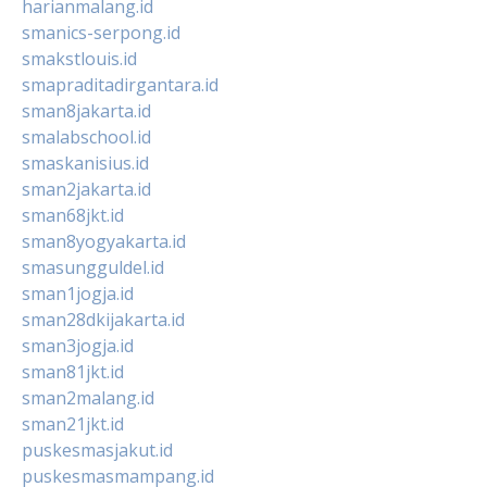
harianmalang.id
smanics-serpong.id
smakstlouis.id
smapraditadirgantara.id
sman8jakarta.id
smalabschool.id
smaskanisius.id
sman2jakarta.id
sman68jkt.id
sman8yogyakarta.id
smasungguldel.id
sman1jogja.id
sman28dkijakarta.id
sman3jogja.id
sman81jkt.id
sman2malang.id
sman21jkt.id
puskesmasjakut.id
puskesmasmampang.id