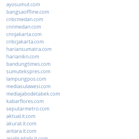
ayosumut.com
bangsaoffline.com
cnbcmedan.com
cnnmedan.com
cnnjakarta.com
cnbcjakarta.com
hariansumatra.com
harianikn.com
bandungtimes.com
sumutekspres.com
lampungpos.com
mediasulawesi.com
mediajabodetabek.com
kabarflores.com
seputarmetro.com
aktual.it.com
akurat.it.com
antara.it.com
analisadaily.it.com