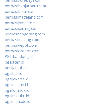
perbasisurabaya.com
perbasibanjarbaru.com
perbasiblitar.com
perbasimagelang.com
perbasijambi.com
perbasiserang.com
perbasitangerang.com
perbasimalang.com
perbasidepok.com
perbasicirebon.com
PGSIbandung.id
pgsiaceh.id
pgsijambi.id
pgsibali.id
pgsijakarta.id
pgsimedan.id
pgsilombok.id
pgsimaluku.id
pgsimanado.id