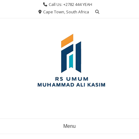
Skip
Call Us: +2782 444 YEAH
to
Cape Town, South Africa
content
Menu