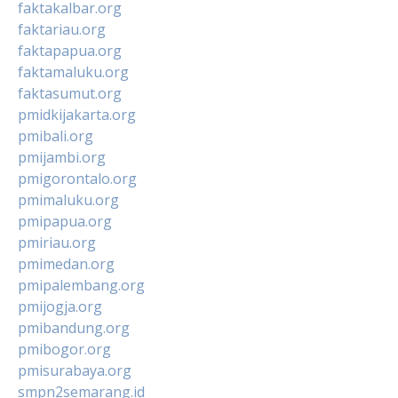
faktakalbar.org
faktariau.org
faktapapua.org
faktamaluku.org
faktasumut.org
pmidkijakarta.org
pmibali.org
pmijambi.org
pmigorontalo.org
pmimaluku.org
pmipapua.org
pmiriau.org
pmimedan.org
pmipalembang.org
pmijogja.org
pmibandung.org
pmibogor.org
pmisurabaya.org
smpn2semarang.id