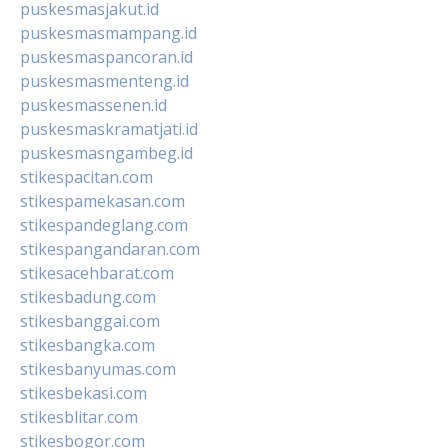
puskesmasjakut.id
puskesmasmampang.id
puskesmaspancoran.id
puskesmasmenteng.id
puskesmassenen.id
puskesmaskramatjati.id
puskesmasngambeg.id
stikespacitan.com
stikespamekasan.com
stikespandeglang.com
stikespangandaran.com
stikesacehbarat.com
stikesbadung.com
stikesbanggai.com
stikesbangka.com
stikesbanyumas.com
stikesbekasi.com
stikesblitar.com
stikesbogor.com