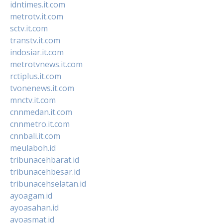
idntimes.it.com
metrotv.it.com
sctv.it.com
transtv.it.com
indosiar.it.com
metrotvnews.it.com
rctiplus.it.com
tvonenews.it.com
mnctv.it.com
cnnmedan.it.com
cnnmetro.it.com
cnnbali.it.com
meulaboh.id
tribunacehbarat.id
tribunacehbesar.id
tribunacehselatan.id
ayoagam.id
ayoasahan.id
ayoasmat.id