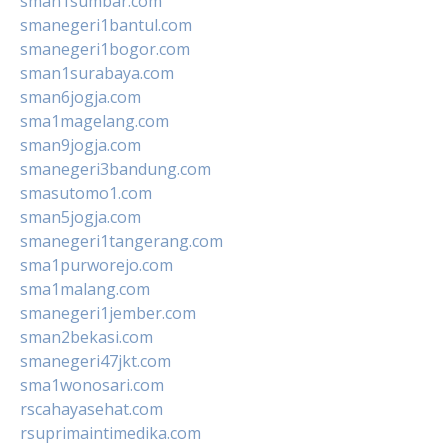
sman1sumbar.com
smanegeri1bantul.com
smanegeri1bogor.com
sman1surabaya.com
sman6jogja.com
sma1magelang.com
sman9jogja.com
smanegeri3bandung.com
smasutomo1.com
sman5jogja.com
smanegeri1tangerang.com
sma1purworejo.com
sma1malang.com
smanegeri1jember.com
sman2bekasi.com
smanegeri47jkt.com
sma1wonosari.com
rscahayasehat.com
rsuprimaintimedika.com