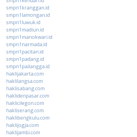
smpn1kendari.id
smpn1kranggan.id
smpn1lamongan.id
smpn1luwuk.id
smpn1madiun.id
smpn1manokwari.id
smpn1narmada.id
smpn1pacitan.id
smpn1padang.id
smpn1pailangga.id
haklijakarta.com
haklilangsa.com
haklisabang.com
haklidenpasar.com
haklicilegon.com
hakliserang.com
haklibengkulu.com
haklijogja.com
haklijambi.com