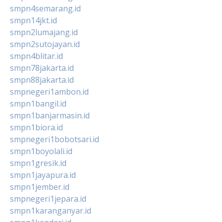
smpn4semarang.id
smpn14jkt.id
smpn2lumajang.id
smpn2sutojayan.id
smpn4blitar.id
smpn78jakarta.id
smpn88jakarta.id
smpnegeri1ambon.id
smpn1bangil.id
smpn1banjarmasin.id
smpn1biora.id
smpnegeri1bobotsari.id
smpn1boyolali.id
smpn1gresik.id
smpn1jayapura.id
smpn1jember.id
smpnegeri1jepara.id
smpn1karanganyar.id