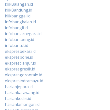
klikBalangan.id
klikBandung.id
klikbanggai.id
infobangkalan.id
infobangli.id
infobanjarnegara.id
infobantaeng.id
infobantul.id
ekspresbekasi.id
ekspresbone.id
eksprescianjur.id
ekspresgresik.id
ekspresgorontalo.id
ekspresindramayu.id
harianjepara.id
hariankarawang.id
hariankediri.id
harianlamongan.id