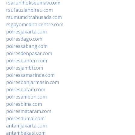
rsarunlhokseumaw.com
rsufauziahbireu.com
rsumumcitrahusada.com
rsgayomedicalcentre.com
polresjakarta.com
polresdago.com
polressabang.com
polresdenpasar.com
polresbanten.com
polresjambi.com
polressamarinda.com
polresbanjarmasin.com
polresbatam.com
polresambon.com
polresbima.com
polresmataram.com
polresdumai.com
antamjakarta.com
antambekasi.com