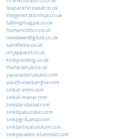
rfrankoutdoors.co.uk
teaparentrepeat.co.uk
thegenerationhub.co.uk
talkingmagpie.co.uk
humancotton.co.uk
newdawndigitals.co.uk
saintfelice.co.uk
mrjapparel.co.uk
kinkycatalog.co.uk
thefaciahub.co.uk
yayasanbinabakti.com
paudtunasbangsa.com
smkal-amin.com
smkal-manar.com
smkdarulamal.com
smkitpasundan.com
smkpgrikamal.com
smktarbiyatululum.com
smkyasalam-elummah.com