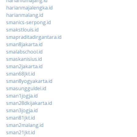
harianlumajang.id
harianmajalengka.id
harianmalang.id
smanics-serpong.id
smakstlouis.id
smapraditadirgantara.id
sman8jakarta.id
smalabschool.id
smaskanisius.id
sman2jakarta.id
sman68jkt.id
sman8yogyakarta.id
smasungguldel.id
sman1jogja.id
sman28dkijakarta.id
sman3jogja.id
sman81jkt.id
sman2malang.id
sman21jkt.id