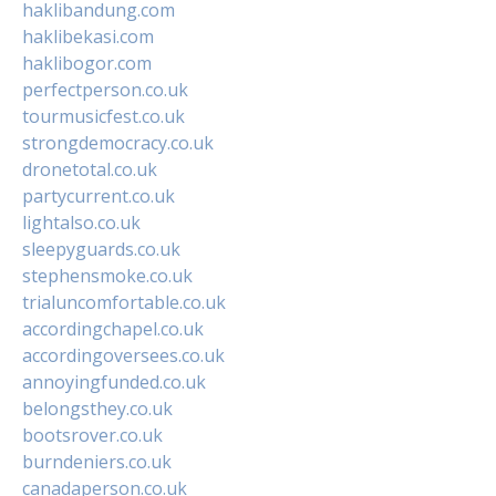
haklibandung.com
haklibekasi.com
haklibogor.com
perfectperson.co.uk
tourmusicfest.co.uk
strongdemocracy.co.uk
dronetotal.co.uk
partycurrent.co.uk
lightalso.co.uk
sleepyguards.co.uk
stephensmoke.co.uk
trialuncomfortable.co.uk
accordingchapel.co.uk
accordingoversees.co.uk
annoyingfunded.co.uk
belongsthey.co.uk
bootsrover.co.uk
burndeniers.co.uk
canadaperson.co.uk