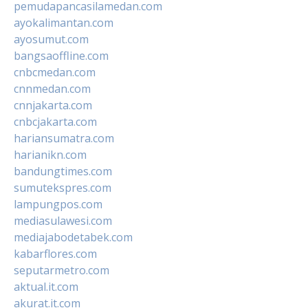
pemudapancasilamedan.com
ayokalimantan.com
ayosumut.com
bangsaoffline.com
cnbcmedan.com
cnnmedan.com
cnnjakarta.com
cnbcjakarta.com
hariansumatra.com
harianikn.com
bandungtimes.com
sumutekspres.com
lampungpos.com
mediasulawesi.com
mediajabodetabek.com
kabarflores.com
seputarmetro.com
aktual.it.com
akurat.it.com