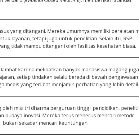
h terbaru (
evidence-based medicine
), memberikan standar
asus yang ditangani. Mereka umumnya memiliki peralatan m
uk layanan, tetapi juga untuk penelitian. Selain itu, RSP
ng tidak mampu ditangani oleh fasilitas kesehatan biasa.
 lambat karena melibatkan banyak mahasiswa magang juga
jaran, setiap tindakan selalu berada di bawah pengawasan
ga medis yang terlibat menjamin perhatian yang lebih detail.
oleh misi tri dharma perguruan tinggi: pendidikan, peneliti
an budaya inovasi. Mereka terus menerus mencari metode
f, bukan sekadar mencari keuntungan.