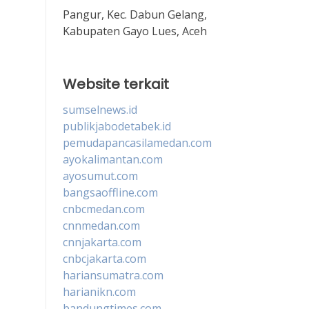
Pangur, Kec. Dabun Gelang,
Kabupaten Gayo Lues, Aceh
Website terkait
sumselnews.id
publikjabodetabek.id
pemudapancasilamedan.com
ayokalimantan.com
ayosumut.com
bangsaoffline.com
cnbcmedan.com
cnnmedan.com
cnnjakarta.com
cnbcjakarta.com
hariansumatra.com
harianikn.com
bandungtimes.com