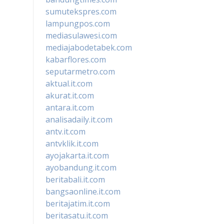
sumutekspres.com
lampungpos.com
mediasulawesi.com
mediajabodetabek.com
kabarflores.com
seputarmetro.com
aktual.it.com
akurat.it.com
antara.it.com
analisadaily.it.com
antv.it.com
antvklik.it.com
ayojakarta.it.com
ayobandung.it.com
beritabali.it.com
bangsaonline.it.com
beritajatim.it.com
beritasatu.it.com