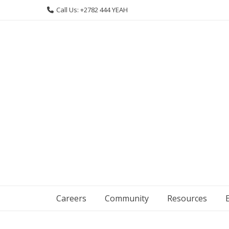
Skip
Call Us: +2782 444 YEAH
to
content
Careers
Community
Resources