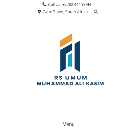
Skip
Call Us: +2782 444 YEAH
to
Cape Town, South Africa
content
Menu