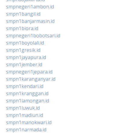
smpnegeri1ambon.id
smpn1bangil.id
smpn1banjarmasin.id
smpn1biora.id
smpnegeri1bobotsari.id
smpn1boyolali.id
smpn1gresik.id
smpn1jayapura.id
smpn1jember.id
smpnegeri1jepara.id
smpn1karanganyar.id
smpn1kendari.id
smpn1kranggan.id
smpn1lamongan.id
smpn1luwuk.id
smpn1madiun.id
smpn1manokwari.id
smpn1narmada.id