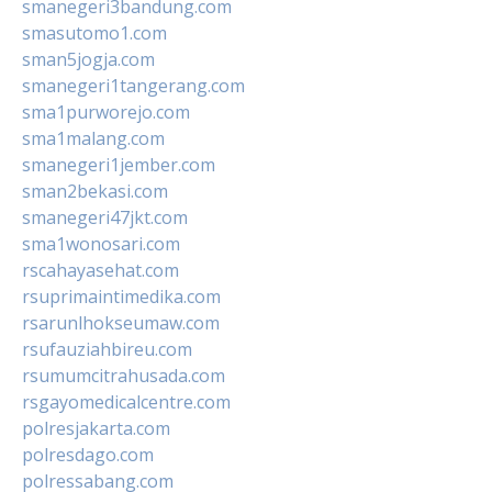
smanegeri3bandung.com
smasutomo1.com
sman5jogja.com
smanegeri1tangerang.com
sma1purworejo.com
sma1malang.com
smanegeri1jember.com
sman2bekasi.com
smanegeri47jkt.com
sma1wonosari.com
rscahayasehat.com
rsuprimaintimedika.com
rsarunlhokseumaw.com
rsufauziahbireu.com
rsumumcitrahusada.com
rsgayomedicalcentre.com
polresjakarta.com
polresdago.com
polressabang.com