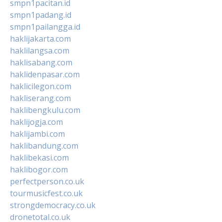
smpn1pacitan.id
smpn1padang.id
smpn1pailangga.id
haklijakarta.com
haklilangsa.com
haklisabang.com
haklidenpasar.com
haklicilegon.com
hakliserang.com
haklibengkulu.com
haklijogja.com
haklijambi.com
haklibandung.com
haklibekasi.com
haklibogor.com
perfectperson.co.uk
tourmusicfest.co.uk
strongdemocracy.co.uk
dronetotal.co.uk