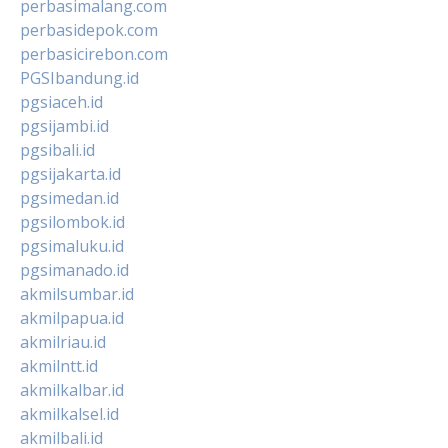
perbasimalang.com
perbasidepok.com
perbasicirebon.com
PGSIbandung.id
pgsiaceh.id
pgsijambi.id
pgsibali.id
pgsijakarta.id
pgsimedan.id
pgsilombok.id
pgsimaluku.id
pgsimanado.id
akmilsumbar.id
akmilpapua.id
akmilriau.id
akmilntt.id
akmilkalbar.id
akmilkalsel.id
akmilbali.id