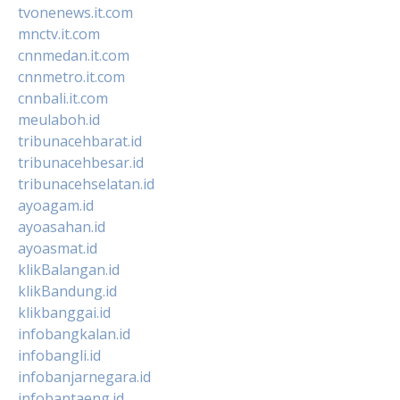
tvonenews.it.com
mnctv.it.com
cnnmedan.it.com
cnnmetro.it.com
cnnbali.it.com
meulaboh.id
tribunacehbarat.id
tribunacehbesar.id
tribunacehselatan.id
ayoagam.id
ayoasahan.id
ayoasmat.id
klikBalangan.id
klikBandung.id
klikbanggai.id
infobangkalan.id
infobangli.id
infobanjarnegara.id
infobantaeng.id