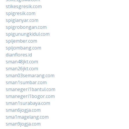
stikesgresik.com
spigresik.com
spigianyar.com
spigrobongan.com
spigunungkidul.com
spijember.com
spijombang.com
dianflores.id
sman48jkt.com
sman26jkt.com
sman03semarang.com
sman1sumbar.com
smanegeri1bantul.com
smanegeri1bogor.com
sman1surabaya.com
sman6jogja.com
sma1magelang.com
sman9jogja.com