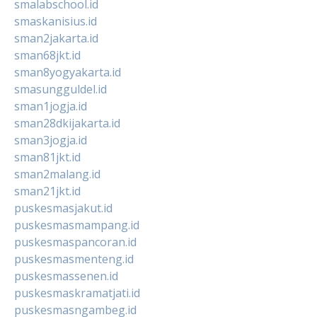
smalabschool.id
smaskanisius.id
sman2jakarta.id
sman68jkt.id
sman8yogyakarta.id
smasungguldel.id
sman1jogja.id
sman28dkijakarta.id
sman3jogja.id
sman81jkt.id
sman2malang.id
sman21jkt.id
puskesmasjakut.id
puskesmasmampang.id
puskesmaspancoran.id
puskesmasmenteng.id
puskesmassenen.id
puskesmaskramatjati.id
puskesmasngambeg.id