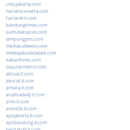
cnbcjakarta.com
hariansumatra.com
harianikn.com
bandungtimes.com
sumutekspres.com
lampungpos.com
mediasulawesi.com
mediajabodetabek.com
kabarflores.com
seputarmetro.com
aktual.it.com
akurat.it.com
antara.it.com
analisadaily.it.com
antv.it.com
antvklik.it.com
ayojakarta.it.com
ayobandung.it.com
beritabali.it.com