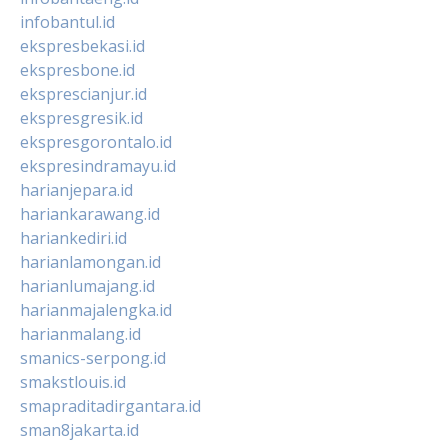
infobantul.id
ekspresbekasi.id
ekspresbone.id
eksprescianjur.id
ekspresgresik.id
ekspresgorontalo.id
ekspresindramayu.id
harianjepara.id
hariankarawang.id
hariankediri.id
harianlamongan.id
harianlumajang.id
harianmajalengka.id
harianmalang.id
smanics-serpong.id
smakstlouis.id
smapraditadirgantara.id
sman8jakarta.id