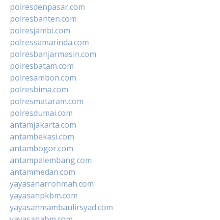
polresdenpasar.com
polresbanten.com
polresjambi.com
polressamarinda.com
polresbanjarmasin.com
polresbatam.com
polresambon.com
polresbima.com
polresmataram.com
polresdumai.com
antamjakarta.com
antambekasi.com
antambogor.com
antampalembang.com
antammedan.com
yayasanarrohmah.com
yayasanpkbm.com
yayasanmambaulirsyad.com
yayasanabm.com