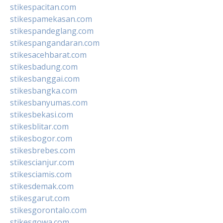
stikespacitan.com
stikespamekasan.com
stikespandeglang.com
stikespangandaran.com
stikesacehbarat.com
stikesbadung.com
stikesbanggai.com
stikesbangka.com
stikesbanyumas.com
stikesbekasi.com
stikesblitar.com
stikesbogor.com
stikesbrebes.com
stikescianjur.com
stikesciamis.com
stikesdemak.com
stikesgarut.com
stikesgorontalo.com
stikesgowa.com