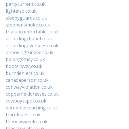
partycurrent.co.uk
lightalso.co.uk
sleepyguards.co.uk
stephensmoke.co.uk
trialuncomfortable.co.uk
accordingchapel.co.uk
accordingoversees.co.uk
annoyingfunded.co.uk
belongsthey.co.uk
bootsrover.co.uk
burndeniers.co.uk
canadaperson.co.uk
conwayviolation.co.uk
copperfielddresses.co.uk
cowboysspot.co.uk
decemberteaching.co.uk
traceloans.co.uk
thenewsweek.co.uk
thecakewala.co.uk