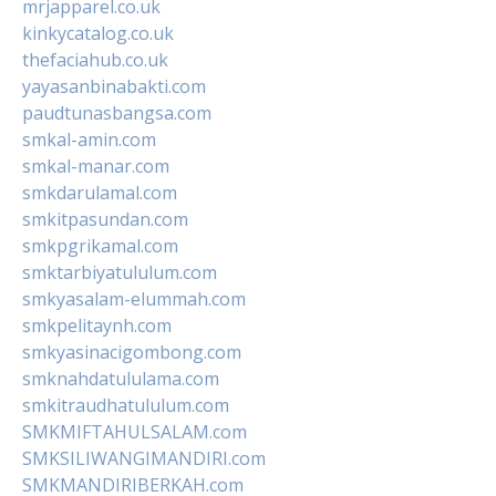
mrjapparel.co.uk
kinkycatalog.co.uk
thefaciahub.co.uk
yayasanbinabakti.com
paudtunasbangsa.com
smkal-amin.com
smkal-manar.com
smkdarulamal.com
smkitpasundan.com
smkpgrikamal.com
smktarbiyatululum.com
smkyasalam-elummah.com
smkpelitaynh.com
smkyasinacigombong.com
smknahdatululama.com
smkitraudhatululum.com
SMKMIFTAHULSALAM.com
SMKSILIWANGIMANDIRI.com
SMKMANDIRIBERKAH.com