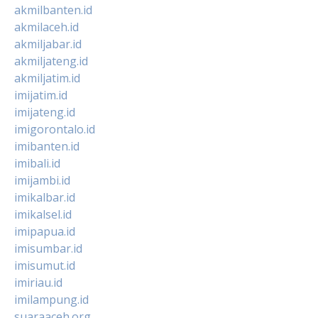
akmilbanten.id
akmilaceh.id
akmiljabar.id
akmiljateng.id
akmiljatim.id
imijatim.id
imijateng.id
imigorontalo.id
imibanten.id
imibali.id
imijambi.id
imikalbar.id
imikalsel.id
imipapua.id
imisumbar.id
imisumut.id
imiriau.id
imilampung.id
suaraaceh.org