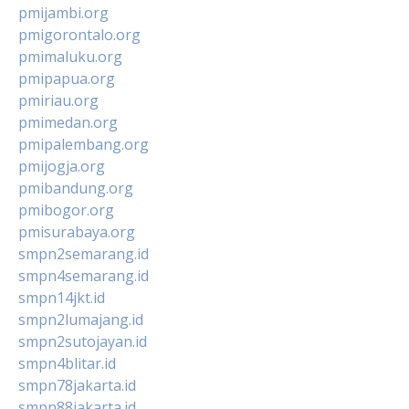
pmijambi.org
pmigorontalo.org
pmimaluku.org
pmipapua.org
pmiriau.org
pmimedan.org
pmipalembang.org
pmijogja.org
pmibandung.org
pmibogor.org
pmisurabaya.org
smpn2semarang.id
smpn4semarang.id
smpn14jkt.id
smpn2lumajang.id
smpn2sutojayan.id
smpn4blitar.id
smpn78jakarta.id
smpn88jakarta.id