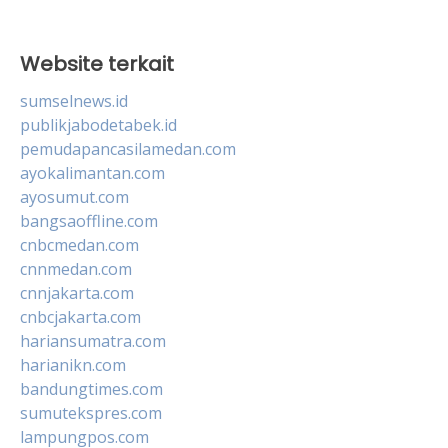
Website terkait
sumselnews.id
publikjabodetabek.id
pemudapancasilamedan.com
ayokalimantan.com
ayosumut.com
bangsaoffline.com
cnbcmedan.com
cnnmedan.com
cnnjakarta.com
cnbcjakarta.com
hariansumatra.com
harianikn.com
bandungtimes.com
sumutekspres.com
lampungpos.com