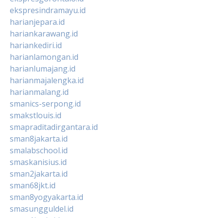
ekspresindramayu.id
harianjepara.id
hariankarawang.id
hariankediri.id
harianlamongan.id
harianlumajang.id
harianmajalengka.id
harianmalang.id
smanics-serpong.id
smakstlouis.id
smapraditadirgantara.id
sman8jakarta.id
smalabschool.id
smaskanisius.id
sman2jakarta.id
sman68jkt.id
sman8yogyakarta.id
smasungguldel.id