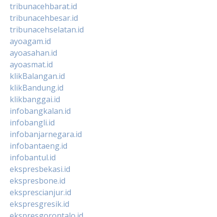
tribunacehbarat.id
tribunacehbesar.id
tribunacehselatan.id
ayoagam.id
ayoasahan.id
ayoasmat.id
klikBalangan.id
klikBandung.id
klikbanggai.id
infobangkalan.id
infobangli.id
infobanjarnegara.id
infobantaeng.id
infobantul.id
ekspresbekasi.id
ekspresbone.id
eksprescianjur.id
ekspresgresik.id
ekspresgorontalo.id