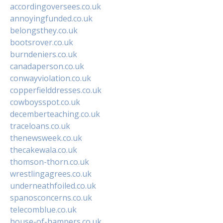
accordingoversees.co.uk
annoyingfunded.co.uk
belongsthey.co.uk
bootsrover.co.uk
burndeniers.co.uk
canadaperson.co.uk
conwayviolation.co.uk
copperfielddresses.co.uk
cowboysspot.co.uk
decemberteaching.co.uk
traceloans.co.uk
thenewsweek.co.uk
thecakewala.co.uk
thomson-thorn.co.uk
wrestlingagrees.co.uk
underneathfoiled.co.uk
spanosconcerns.co.uk
telecomblue.co.uk
house-of-hampers.co.uk