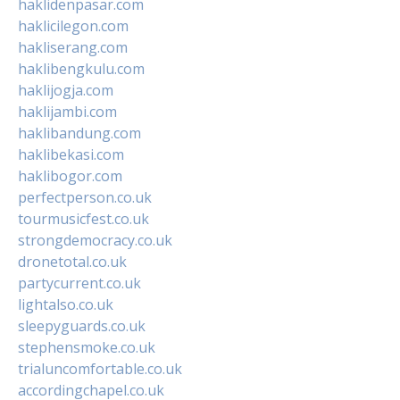
haklidenpasar.com
haklicilegon.com
hakliserang.com
haklibengkulu.com
haklijogja.com
haklijambi.com
haklibandung.com
haklibekasi.com
haklibogor.com
perfectperson.co.uk
tourmusicfest.co.uk
strongdemocracy.co.uk
dronetotal.co.uk
partycurrent.co.uk
lightalso.co.uk
sleepyguards.co.uk
stephensmoke.co.uk
trialuncomfortable.co.uk
accordingchapel.co.uk