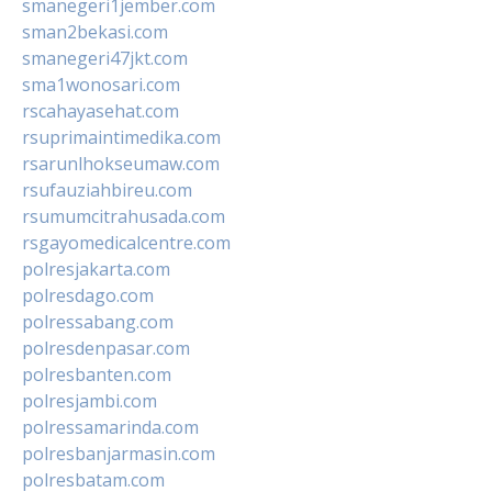
smanegeri1jember.com
sman2bekasi.com
smanegeri47jkt.com
sma1wonosari.com
rscahayasehat.com
rsuprimaintimedika.com
rsarunlhokseumaw.com
rsufauziahbireu.com
rsumumcitrahusada.com
rsgayomedicalcentre.com
polresjakarta.com
polresdago.com
polressabang.com
polresdenpasar.com
polresbanten.com
polresjambi.com
polressamarinda.com
polresbanjarmasin.com
polresbatam.com