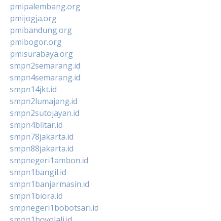
pmipalembang.org
pmijogja.org
pmibandung.org
pmibogor.org
pmisurabaya.org
smpn2semarang.id
smpn4semarang.id
smpn14jkt.id
smpn2lumajang.id
smpn2sutojayan.id
smpn4blitar.id
smpn78jakarta.id
smpn88jakarta.id
smpnegeri1ambon.id
smpn1bangil.id
smpn1banjarmasin.id
smpn1biora.id
smpnegeri1bobotsari.id
smpn1boyolali.id