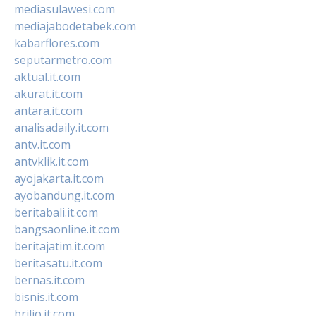
mediasulawesi.com
mediajabodetabek.com
kabarflores.com
seputarmetro.com
aktual.it.com
akurat.it.com
antara.it.com
analisadaily.it.com
antv.it.com
antvklik.it.com
ayojakarta.it.com
ayobandung.it.com
beritabali.it.com
bangsaonline.it.com
beritajatim.it.com
beritasatu.it.com
bernas.it.com
bisnis.it.com
brilio.it.com