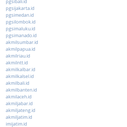
pgsibali.id
pgsijakarta.id
pgsimedan.id
pgsilombok.id
pgsimaluku.id
pgsimanado.id
akmilsumbar.id
akmilpapua.id
akmilriau.id
akmilntt.id
akmilkalbar.id
akmilkalsel.id
akmilbali.id
akmilbanten.id
akmilaceh.id
akmiljabar.id
akmiljateng.id
akmiljatim.id
imijatim.id