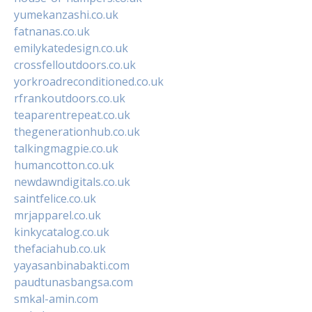
yumekanzashi.co.uk
fatnanas.co.uk
emilykatedesign.co.uk
crossfelloutdoors.co.uk
yorkroadreconditioned.co.uk
rfrankoutdoors.co.uk
teaparentrepeat.co.uk
thegenerationhub.co.uk
talkingmagpie.co.uk
humancotton.co.uk
newdawndigitals.co.uk
saintfelice.co.uk
mrjapparel.co.uk
kinkycatalog.co.uk
thefaciahub.co.uk
yayasanbinabakti.com
paudtunasbangsa.com
smkal-amin.com