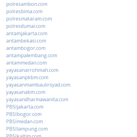
polresambon.com
polresbima.com
polresmataram.com
polresdumai.com
antamjakarta.com
antambekasi.com
antambogor.com
antampalembang.com
antammedan.com
yayasanarrohmah.com
yayasanpkbm.com
yayasanmambaulirsyad.com
yayasanabm.com
yayasandharmawanita.com
PBSIjakarta.com
PBSIbogor.com
PBSImedan.com
PBSIlampung.com
PBSIkaltim.com