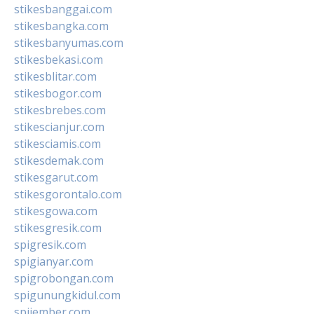
stikesbanggai.com
stikesbangka.com
stikesbanyumas.com
stikesbekasi.com
stikesblitar.com
stikesbogor.com
stikesbrebes.com
stikescianjur.com
stikesciamis.com
stikesdemak.com
stikesgarut.com
stikesgorontalo.com
stikesgowa.com
stikesgresik.com
spigresik.com
spigianyar.com
spigrobongan.com
spigunungkidul.com
spijember.com