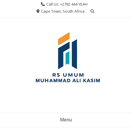
Skip
Call Us: +2782 444 YEAH
to
Cape Town, South Africa
content
Menu