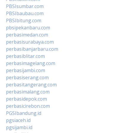
PBSIsumbar.com
PBSIbaubau.com
PBSIbitung.com
pbsipekanbaru.com
perbasimedan.com
perbasisurabaya.com
perbasibanjarbaru.com
perbasiblitar.com
perbasimagelang.com
perbasijambi.com
perbasiserang.com
perbasitangerang.com
perbasimalang.com
perbasidepok.com
perbasicirebon.com
PGSIbandung.id
pgsiaceh.id
pgsijambi.id