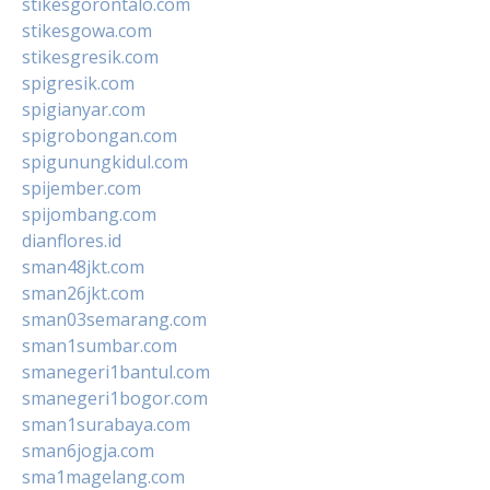
stikesgorontalo.com
stikesgowa.com
stikesgresik.com
spigresik.com
spigianyar.com
spigrobongan.com
spigunungkidul.com
spijember.com
spijombang.com
dianflores.id
sman48jkt.com
sman26jkt.com
sman03semarang.com
sman1sumbar.com
smanegeri1bantul.com
smanegeri1bogor.com
sman1surabaya.com
sman6jogja.com
sma1magelang.com