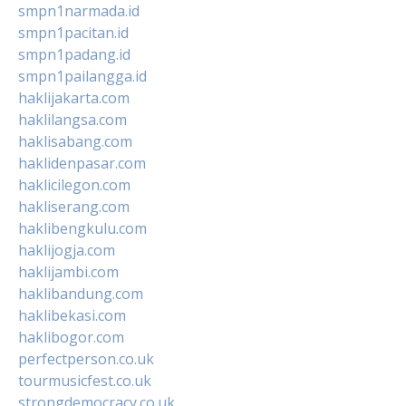
smpn1narmada.id
smpn1pacitan.id
smpn1padang.id
smpn1pailangga.id
haklijakarta.com
haklilangsa.com
haklisabang.com
haklidenpasar.com
haklicilegon.com
hakliserang.com
haklibengkulu.com
haklijogja.com
haklijambi.com
haklibandung.com
haklibekasi.com
haklibogor.com
perfectperson.co.uk
tourmusicfest.co.uk
strongdemocracy.co.uk