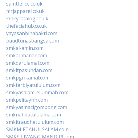
saintfelice.co.uk
mrjapparel.co.uk
kinkycatalog.co.uk
thefaciahub.co.uk
yayasanbinabakti.com
paudtunasbangsa.com
smkal-amin.com
smkal-manar.com
smkdarulamal.com
smkitpasundan.com
smkpgrikamal.com
smktarbiyatululum.com
smkyasalam-elummah.com
smkpelitaynh.com
smkyasinacigombong.com
smknahdatululama.com
smkitraudhatululum.com
SMKMIFTAHULSALAM.com
SMKSILIWANGIMANDIRI.com