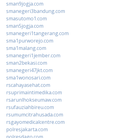
sman9jogja.com
smanegeri3bandung.com
smasutomo1.com
sman5jogja.com
smanegeri1tangerang.com
sma1purworejo.com
sma1malang.com
smanegeri1jember.com
sman2bekasi.com
smanegeri47jkt.com
sma1wonosari.com
rscahayasehat.com
rsuprimaintimedika.com
rsarunlhokseumaw.com
rsufauziahbireu.com
rsumumcitrahusada.com
rsgayomedicalcentre.com
polresjakarta.com
polresdago.com