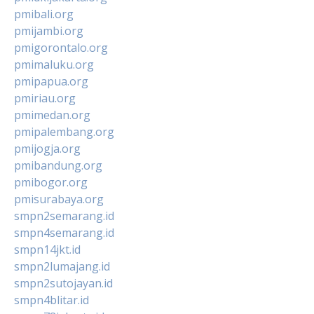
pmibali.org
pmijambi.org
pmigorontalo.org
pmimaluku.org
pmipapua.org
pmiriau.org
pmimedan.org
pmipalembang.org
pmijogja.org
pmibandung.org
pmibogor.org
pmisurabaya.org
smpn2semarang.id
smpn4semarang.id
smpn14jkt.id
smpn2lumajang.id
smpn2sutojayan.id
smpn4blitar.id