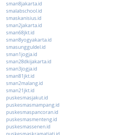
sman8jakarta.id
smalabschool.id
smaskanisius.id
sman2jakarta.id
sman68jkt.id
sman8yogyakarta.id
smasungguldel.id
sman1jogja.id
sman28dkijakarta.id
sman3jogja.id
sman81jkt.id
sman2malang.id
sman21jkt.id
puskesmasjakut.id
puskesmasmampang.id
puskesmaspancoran.id
puskesmasmenteng.id
puskesmassenen.id
puskesmaskramatjati.id