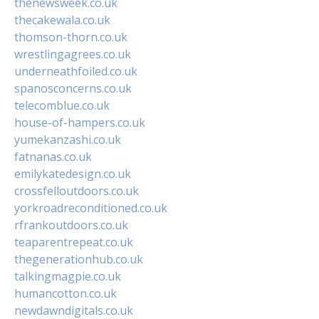
thenewsweek.co.uk
thecakewala.co.uk
thomson-thorn.co.uk
wrestlingagrees.co.uk
underneathfoiled.co.uk
spanosconcerns.co.uk
telecomblue.co.uk
house-of-hampers.co.uk
yumekanzashi.co.uk
fatnanas.co.uk
emilykatedesign.co.uk
crossfelloutdoors.co.uk
yorkroadreconditioned.co.uk
rfrankoutdoors.co.uk
teaparentrepeat.co.uk
thegenerationhub.co.uk
talkingmagpie.co.uk
humancotton.co.uk
newdawndigitals.co.uk