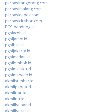
perbasitangerang.com
perbasimalang.com
perbasidepok.com
perbasicirebon.com
PGSIbandung.id
pgsiaceh.id
pgsijambi.id
pgsibali.id
pgsijakarta.id
pgsimedan.id
pgsilombok.id
pgsimaluku.id
pgsimanado.id
akmilsumbar.id
akmilpapua.id
akmilriau.id
akmilntt.id
akmilkalbar.id
akmilkalsel.id