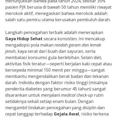
menunjukkan bahwa pada tahun 2024, sekitar 35%
pasien PJK berusia di bawah 50 tahun memiliki riwayat
merokok aktif, menegaskan bahwa merokok adalah
salah satu pemicu utama kerusakan pembuluh darah.
Langkah pencegahan terbaik adalah menerapkan
Gaya Hidup Sehat
secara konsisten. Ini mencakup
mengadopsi pola makan
rendah garam dan lemak
jenuh
, kaya serat dari buah dan sayuran, serta
membatasi konsumsi gula berlebihan. Selain diet,
aktivitas fisik teratur—seperti berjalan kaki cepat atau
bersepeda minimal 150 menit per minggu—sangat
membantu mengendalikan berat badan dan tekanan
darah. Individu dengan faktor risiko tinggi (misalnya
penderita diabetes yang berumur 45 tahun) sangat
disarankan untuk menjalani
medical check-up
rutin
setidaknya sekali setiap enam bulan. Dengan
mengambil tindakan pencegahan yang disiplin dan
cepat tanggap terhadap
Gejala Awal
, risiko terkena