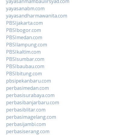
yayasanmambaulirsyad.com
yayasanabm.com
yayasandharmawanita.com
PBSIjakarta.com
PBSIbogor.com
PBSImedan.com
PBSIlampung.com
PBSIkaltim.com
PBSIsumbar.com
PBSIbaubau.com
PBSIbitung.com
pbsipekanbaru.com
perbasimedan.com
perbasisurabaya.com
perbasibanjarbaru.com
perbasiblitar.com
perbasimagelang.com
perbasijambi.com
perbasiserang.com