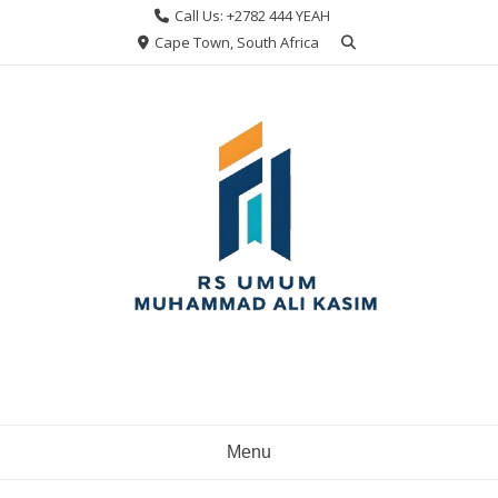
Skip
Call Us: +2782 444 YEAH
to
Cape Town, South Africa
content
Menu