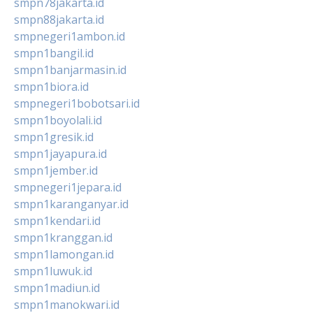
smpn78jakarta.id
smpn88jakarta.id
smpnegeri1ambon.id
smpn1bangil.id
smpn1banjarmasin.id
smpn1biora.id
smpnegeri1bobotsari.id
smpn1boyolali.id
smpn1gresik.id
smpn1jayapura.id
smpn1jember.id
smpnegeri1jepara.id
smpn1karanganyar.id
smpn1kendari.id
smpn1kranggan.id
smpn1lamongan.id
smpn1luwuk.id
smpn1madiun.id
smpn1manokwari.id