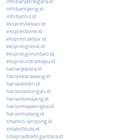
infobanjarnegara.id
infobantaeng.id
infobantul.id
ekspresbekasi.id
ekspresbone.id
eksprescianjur.id
ekspresgresik.id
ekspresgorontalo.id
ekspresindramayu.id
harianjepara.id
hariankarawang.id
hariankediri.id
harianlamongan.id
harianlumajang.id
harianmajalengka.id
harianmalang.id
smanics-serpong.id
smakstlouis.id
smapraditadirgantara.id