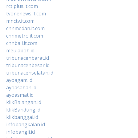
rctiplus.it.com
tvonenews.it.com
mnctv.it.com
cnnmedan.it.com
cnnmetro.it.com
cnnbali.it.com
meulaboh.id
tribunacehbarat.id
tribunacehbesar.id
tribunacehselatan.id
ayoagam.id
ayoasahan.id
ayoasmat.id
klikBalangan.id
klikBandung.id
klikbanggai.id
infobangkalan.id
infobangli.id