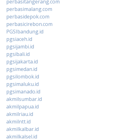
perbasitangerang.com
perbasimalang.com
perbasidepok.com
perbasicirebon.com
PGSIbandung.id
pgsiaceh.id
pgsijambi.id
pgsibali.id
pgsijakarta.id
pgsimedan.id
pgsilombok.id
pgsimaluku.id
pgsimanado.id
akmilsumbar.id
akmilpapua.id
akmilriau.id
akmilntt.id
akmilkalbar.id
akmilkalsel.id