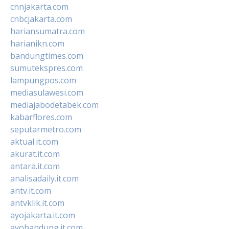
cnnjakarta.com
cnbcjakarta.com
hariansumatra.com
harianikn.com
bandungtimes.com
sumutekspres.com
lampungpos.com
mediasulawesi.com
mediajabodetabek.com
kabarflores.com
seputarmetro.com
aktual.it.com
akurat.it.com
antara.it.com
analisadaily.it.com
antv.it.com
antvklik.it.com
ayojakarta.it.com
ayobandung.it.com