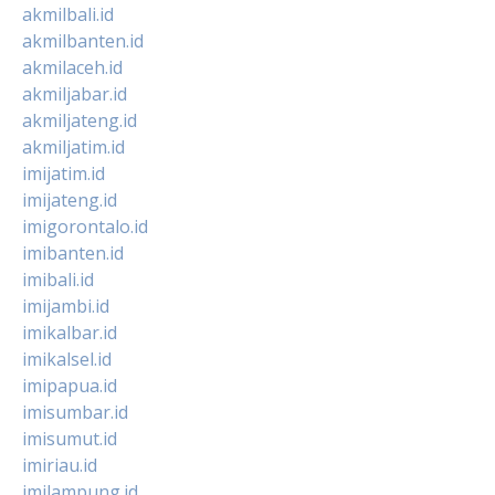
akmilbali.id
akmilbanten.id
akmilaceh.id
akmiljabar.id
akmiljateng.id
akmiljatim.id
imijatim.id
imijateng.id
imigorontalo.id
imibanten.id
imibali.id
imijambi.id
imikalbar.id
imikalsel.id
imipapua.id
imisumbar.id
imisumut.id
imiriau.id
imilampung.id