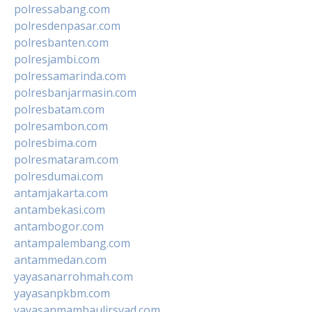
polressabang.com
polresdenpasar.com
polresbanten.com
polresjambi.com
polressamarinda.com
polresbanjarmasin.com
polresbatam.com
polresambon.com
polresbima.com
polresmataram.com
polresdumai.com
antamjakarta.com
antambekasi.com
antambogor.com
antampalembang.com
antammedan.com
yayasanarrohmah.com
yayasanpkbm.com
yayasanmambaulirsyad.com