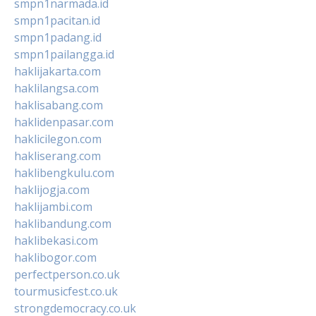
smpn1narmada.id
smpn1pacitan.id
smpn1padang.id
smpn1pailangga.id
haklijakarta.com
haklilangsa.com
haklisabang.com
haklidenpasar.com
haklicilegon.com
hakliserang.com
haklibengkulu.com
haklijogja.com
haklijambi.com
haklibandung.com
haklibekasi.com
haklibogor.com
perfectperson.co.uk
tourmusicfest.co.uk
strongdemocracy.co.uk