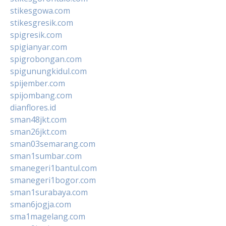
stikesgowa.com
stikesgresik.com
spigresik.com
spigianyar.com
spigrobongan.com
spigunungkidul.com
spijember.com
spijombang.com
dianflores.id
sman48jkt.com
sman26jkt.com
sman03semarang.com
sman1sumbar.com
smanegeri1bantul.com
smanegeri1bogor.com
sman1surabaya.com
sman6jogja.com
sma1magelang.com