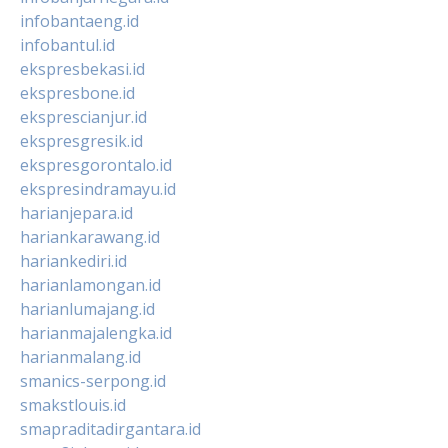
infobantaeng.id
infobantul.id
ekspresbekasi.id
ekspresbone.id
eksprescianjur.id
ekspresgresik.id
ekspresgorontalo.id
ekspresindramayu.id
harianjepara.id
hariankarawang.id
hariankediri.id
harianlamongan.id
harianlumajang.id
harianmajalengka.id
harianmalang.id
smanics-serpong.id
smakstlouis.id
smapraditadirgantara.id