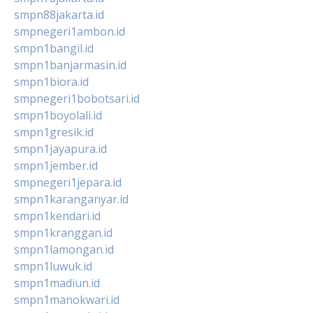
smpn88jakarta.id
smpnegeri1ambon.id
smpn1bangil.id
smpn1banjarmasin.id
smpn1biora.id
smpnegeri1bobotsari.id
smpn1boyolali.id
smpn1gresik.id
smpn1jayapura.id
smpn1jember.id
smpnegeri1jepara.id
smpn1karanganyar.id
smpn1kendari.id
smpn1kranggan.id
smpn1lamongan.id
smpn1luwuk.id
smpn1madiun.id
smpn1manokwari.id