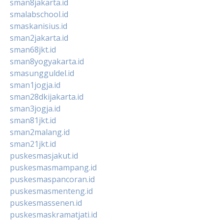
sman8jakarta.id
smalabschool.id
smaskanisius.id
sman2jakarta.id
sman68jkt.id
sman8yogyakarta.id
smasungguldel.id
sman1jogja.id
sman28dkijakarta.id
sman3jogja.id
sman81jkt.id
sman2malang.id
sman21jkt.id
puskesmasjakut.id
puskesmasmampang.id
puskesmaspancoran.id
puskesmasmenteng.id
puskesmassenen.id
puskesmaskramatjati.id