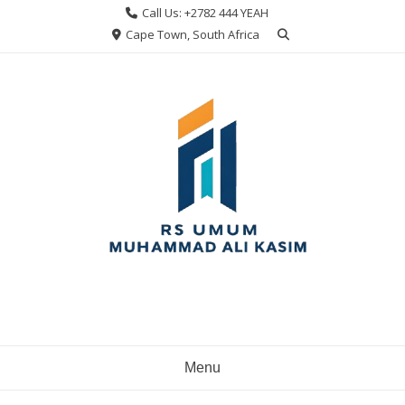
Skip
Call Us: +2782 444 YEAH
to
Cape Town, South Africa
content
Menu