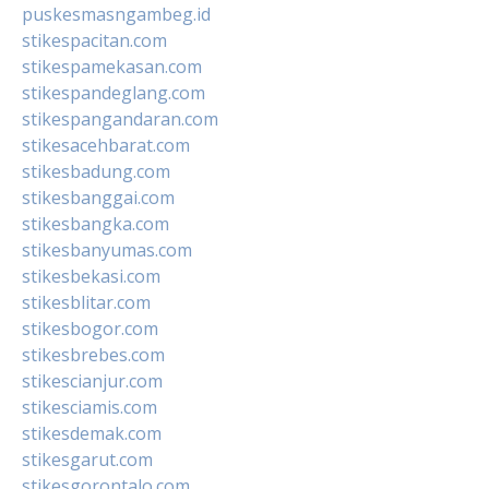
puskesmasngambeg.id
stikespacitan.com
stikespamekasan.com
stikespandeglang.com
stikespangandaran.com
stikesacehbarat.com
stikesbadung.com
stikesbanggai.com
stikesbangka.com
stikesbanyumas.com
stikesbekasi.com
stikesblitar.com
stikesbogor.com
stikesbrebes.com
stikescianjur.com
stikesciamis.com
stikesdemak.com
stikesgarut.com
stikesgorontalo.com