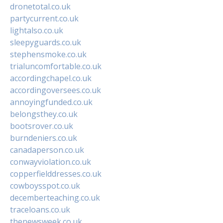
dronetotal.co.uk
partycurrent.co.uk
lightalso.co.uk
sleepyguards.co.uk
stephensmoke.co.uk
trialuncomfortable.co.uk
accordingchapel.co.uk
accordingoversees.co.uk
annoyingfunded.co.uk
belongsthey.co.uk
bootsrover.co.uk
burndeniers.co.uk
canadaperson.co.uk
conwayviolation.co.uk
copperfielddresses.co.uk
cowboysspot.co.uk
decemberteaching.co.uk
traceloans.co.uk
thenewsweek.co.uk