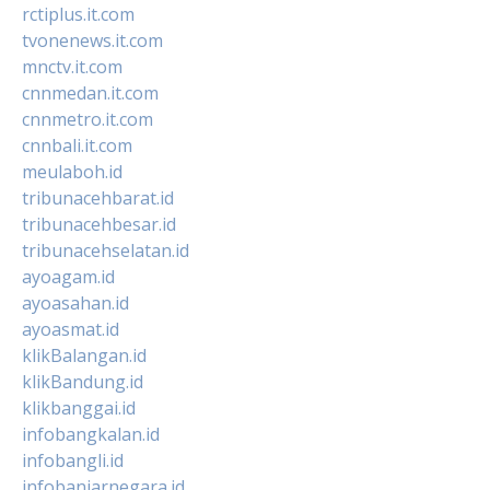
rctiplus.it.com
tvonenews.it.com
mnctv.it.com
cnnmedan.it.com
cnnmetro.it.com
cnnbali.it.com
meulaboh.id
tribunacehbarat.id
tribunacehbesar.id
tribunacehselatan.id
ayoagam.id
ayoasahan.id
ayoasmat.id
klikBalangan.id
klikBandung.id
klikbanggai.id
infobangkalan.id
infobangli.id
infobanjarnegara.id