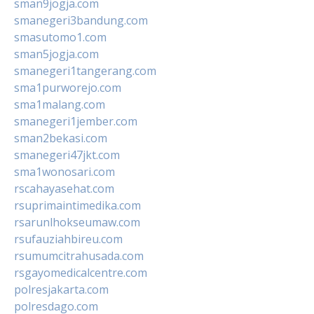
sman9jogja.com
smanegeri3bandung.com
smasutomo1.com
sman5jogja.com
smanegeri1tangerang.com
sma1purworejo.com
sma1malang.com
smanegeri1jember.com
sman2bekasi.com
smanegeri47jkt.com
sma1wonosari.com
rscahayasehat.com
rsuprimaintimedika.com
rsarunlhokseumaw.com
rsufauziahbireu.com
rsumumcitrahusada.com
rsgayomedicalcentre.com
polresjakarta.com
polresdago.com