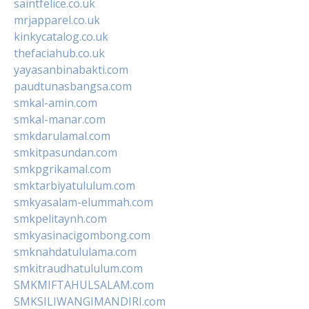
saintfelice.co.uk
mrjapparel.co.uk
kinkycatalog.co.uk
thefaciahub.co.uk
yayasanbinabakti.com
paudtunasbangsa.com
smkal-amin.com
smkal-manar.com
smkdarulamal.com
smkitpasundan.com
smkpgrikamal.com
smktarbiyatululum.com
smkyasalam-elummah.com
smkpelitaynh.com
smkyasinacigombong.com
smknahdatululama.com
smkitraudhatululum.com
SMKMIFTAHULSALAM.com
SMKSILIWANGIMANDIRI.com