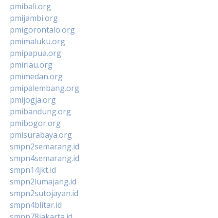
pmibali.org
pmijambi.org
pmigorontalo.org
pmimaluku.org
pmipapua.org
pmiriau.org
pmimedan.org
pmipalembang.org
pmijogja.org
pmibandung.org
pmibogor.org
pmisurabaya.org
smpn2semarang.id
smpn4semarang.id
smpn14jkt.id
smpn2lumajang.id
smpn2sutojayan.id
smpn4blitar.id
smpn78jakarta.id