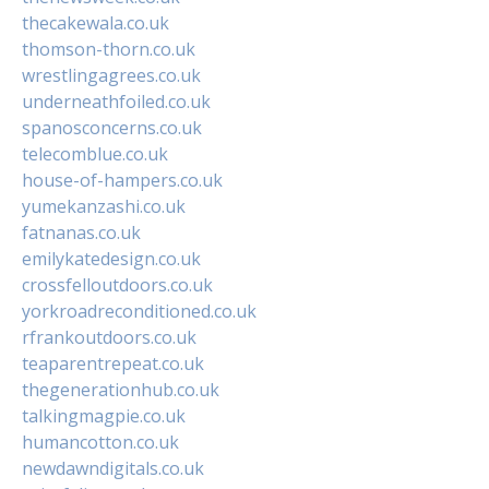
thecakewala.co.uk
thomson-thorn.co.uk
wrestlingagrees.co.uk
underneathfoiled.co.uk
spanosconcerns.co.uk
telecomblue.co.uk
house-of-hampers.co.uk
yumekanzashi.co.uk
fatnanas.co.uk
emilykatedesign.co.uk
crossfelloutdoors.co.uk
yorkroadreconditioned.co.uk
rfrankoutdoors.co.uk
teaparentrepeat.co.uk
thegenerationhub.co.uk
talkingmagpie.co.uk
humancotton.co.uk
newdawndigitals.co.uk