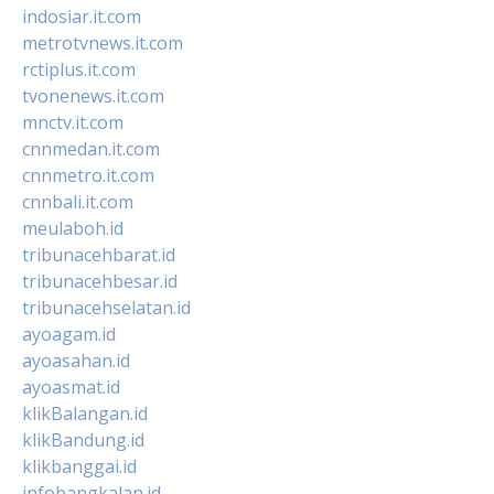
indosiar.it.com
metrotvnews.it.com
rctiplus.it.com
tvonenews.it.com
mnctv.it.com
cnnmedan.it.com
cnnmetro.it.com
cnnbali.it.com
meulaboh.id
tribunacehbarat.id
tribunacehbesar.id
tribunacehselatan.id
ayoagam.id
ayoasahan.id
ayoasmat.id
klikBalangan.id
klikBandung.id
klikbanggai.id
infobangkalan.id