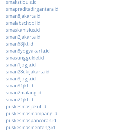
smakstlouis.id
smapraditadirgantara.id
sman8jakarta.id
smalabschool.id
smaskanisius.id
sman2jakarta.id
sman68jkt.id
sman8yogyakarta.id
smasungguldel.id
sman1jogja.id
sman28dkijakarta.id
sman3jogja.id
sman81jkt.id
sman2malang.id
sman21jkt.id
puskesmasjakut.id
puskesmasmampang.id
puskesmaspancoran.id
puskesmasmenteng.id