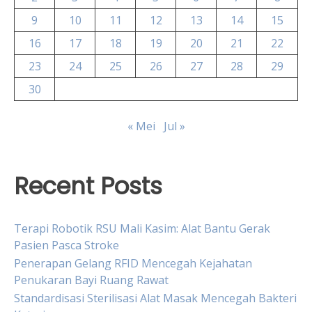
9
10
11
12
13
14
15
16
17
18
19
20
21
22
23
24
25
26
27
28
29
30
« Mei
Jul »
Recent Posts
Terapi Robotik RSU Mali Kasim: Alat Bantu Gerak
Pasien Pasca Stroke
Penerapan Gelang RFID Mencegah Kejahatan
Penukaran Bayi Ruang Rawat
Standardisasi Sterilisasi Alat Masak Mencegah Bakteri