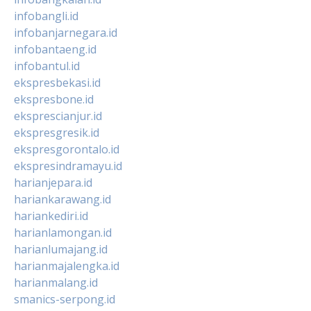
infobangli.id
infobanjarnegara.id
infobantaeng.id
infobantul.id
ekspresbekasi.id
ekspresbone.id
eksprescianjur.id
ekspresgresik.id
ekspresgorontalo.id
ekspresindramayu.id
harianjepara.id
hariankarawang.id
hariankediri.id
harianlamongan.id
harianlumajang.id
harianmajalengka.id
harianmalang.id
smanics-serpong.id