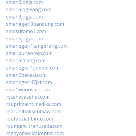
sman6jogja.com
sma1magelang.com
sman9jogja.com
smanegeri3bandung.com
smasutomo1.com
sman5jogja.com
smanegeri1tangerang.com
sma1purworejo.com
sma1malang.com
smanegeri1jember.com
sman2bekasi.com
smanegeri47jkt.com
sma1wonosari.com
rscahayasehat.com
rsuprimaintimedika.com
rsarunlhokseumaw.com
rsufauziahbireu.com
rsumumcitrahusada.com
rsgayomedicalcentre.com