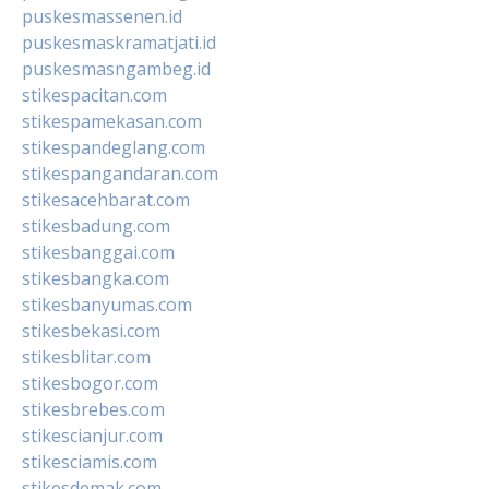
puskesmassenen.id
puskesmaskramatjati.id
puskesmasngambeg.id
stikespacitan.com
stikespamekasan.com
stikespandeglang.com
stikespangandaran.com
stikesacehbarat.com
stikesbadung.com
stikesbanggai.com
stikesbangka.com
stikesbanyumas.com
stikesbekasi.com
stikesblitar.com
stikesbogor.com
stikesbrebes.com
stikescianjur.com
stikesciamis.com
stikesdemak.com