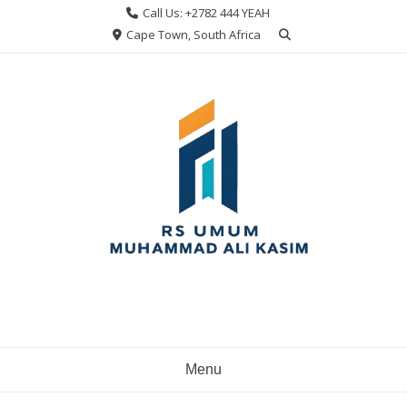
Skip
Call Us: +2782 444 YEAH
to
Cape Town, South Africa
content
Menu