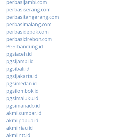
perbasijambi.com
perbasiserang.com
perbasitangerang.com
perbasimalang.com
perbasidepok.com
perbasicirebon.com
PGSIbandung.id
pgsiaceh.id
pgsijambi.id
pgsibali.id
pgsijakarta.id
pgsimedan.id
pgsilombok.id
pgsimaluku.id
pgsimanado.id
akmilsumbar.id
akmilpapua.id
akmilriau.id
akmilntt.id