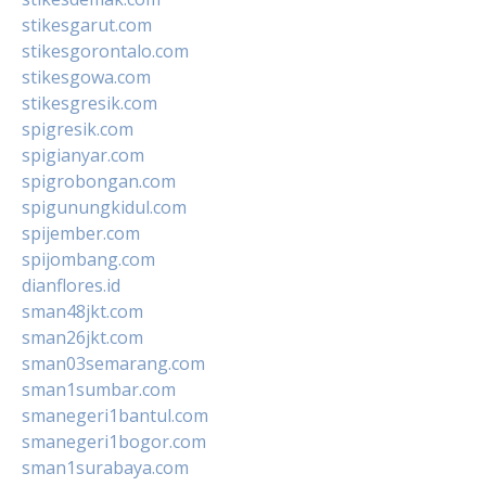
stikesgarut.com
stikesgorontalo.com
stikesgowa.com
stikesgresik.com
spigresik.com
spigianyar.com
spigrobongan.com
spigunungkidul.com
spijember.com
spijombang.com
dianflores.id
sman48jkt.com
sman26jkt.com
sman03semarang.com
sman1sumbar.com
smanegeri1bantul.com
smanegeri1bogor.com
sman1surabaya.com