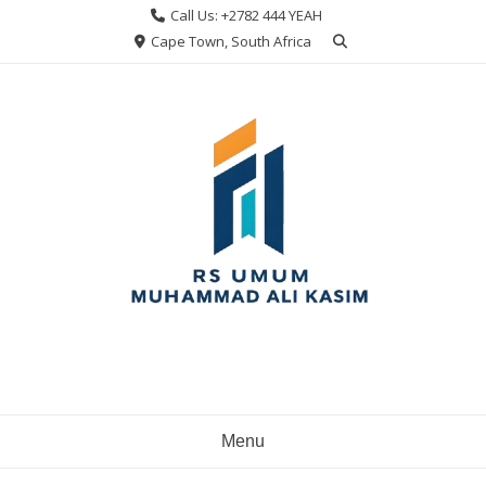
Skip
Call Us: +2782 444 YEAH
to
Cape Town, South Africa
content
Menu