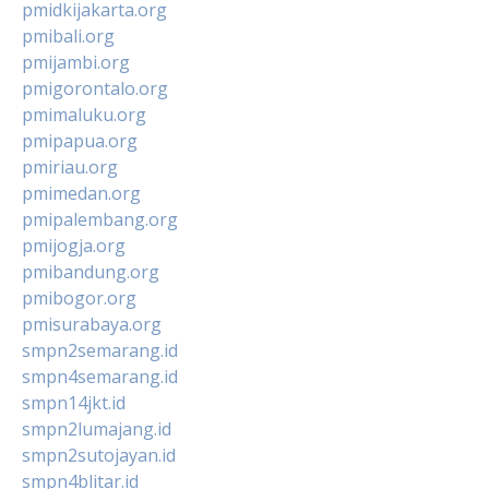
pmidkijakarta.org
pmibali.org
pmijambi.org
pmigorontalo.org
pmimaluku.org
pmipapua.org
pmiriau.org
pmimedan.org
pmipalembang.org
pmijogja.org
pmibandung.org
pmibogor.org
pmisurabaya.org
smpn2semarang.id
smpn4semarang.id
smpn14jkt.id
smpn2lumajang.id
smpn2sutojayan.id
smpn4blitar.id