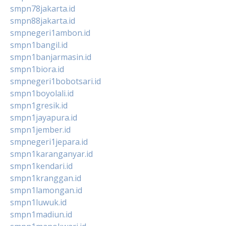
smpn78jakarta.id
smpn88jakarta.id
smpnegeri1ambon.id
smpn1bangil.id
smpn1banjarmasin.id
smpn1biora.id
smpnegeri1bobotsari.id
smpn1boyolali.id
smpn1gresik.id
smpn1jayapura.id
smpn1jember.id
smpnegeri1jepara.id
smpn1karanganyar.id
smpn1kendari.id
smpn1kranggan.id
smpn1lamongan.id
smpn1luwuk.id
smpn1madiun.id