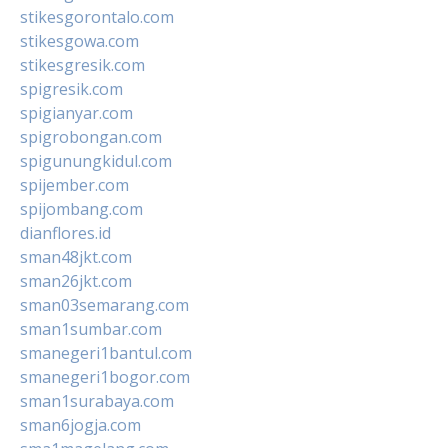
stikesgorontalo.com
stikesgowa.com
stikesgresik.com
spigresik.com
spigianyar.com
spigrobongan.com
spigunungkidul.com
spijember.com
spijombang.com
dianflores.id
sman48jkt.com
sman26jkt.com
sman03semarang.com
sman1sumbar.com
smanegeri1bantul.com
smanegeri1bogor.com
sman1surabaya.com
sman6jogja.com