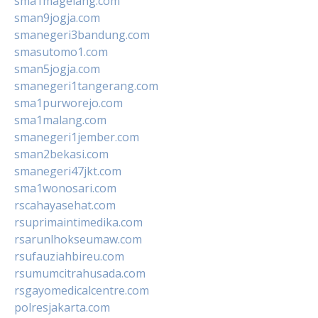
sma1magelang.com
sman9jogja.com
smanegeri3bandung.com
smasutomo1.com
sman5jogja.com
smanegeri1tangerang.com
sma1purworejo.com
sma1malang.com
smanegeri1jember.com
sman2bekasi.com
smanegeri47jkt.com
sma1wonosari.com
rscahayasehat.com
rsuprimaintimedika.com
rsarunlhokseumaw.com
rsufauziahbireu.com
rsumumcitrahusada.com
rsgayomedicalcentre.com
polresjakarta.com