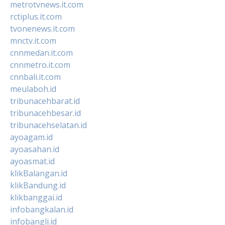
metrotvnews.it.com
rctiplus.it.com
tvonenews.it.com
mnctv.it.com
cnnmedan.it.com
cnnmetro.it.com
cnnbali.it.com
meulaboh.id
tribunacehbarat.id
tribunacehbesar.id
tribunacehselatan.id
ayoagam.id
ayoasahan.id
ayoasmat.id
klikBalangan.id
klikBandung.id
klikbanggai.id
infobangkalan.id
infobangli.id