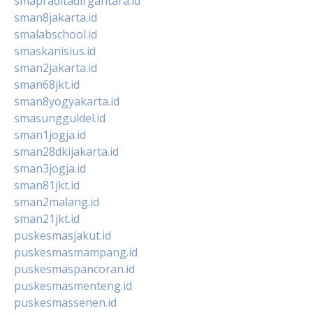
smapraditadirgantara.id
sman8jakarta.id
smalabschool.id
smaskanisius.id
sman2jakarta.id
sman68jkt.id
sman8yogyakarta.id
smasungguldel.id
sman1jogja.id
sman28dkijakarta.id
sman3jogja.id
sman81jkt.id
sman2malang.id
sman21jkt.id
puskesmasjakut.id
puskesmasmampang.id
puskesmaspancoran.id
puskesmasmenteng.id
puskesmassenen.id