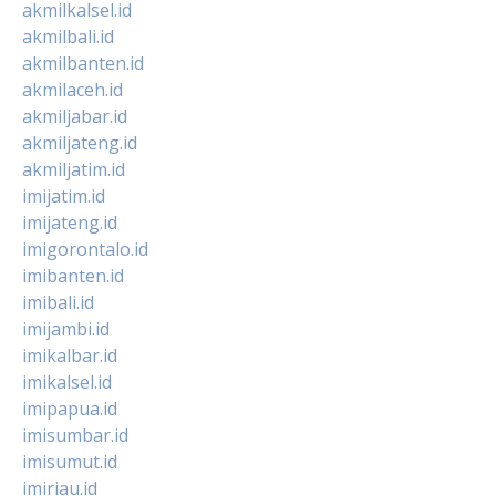
akmilkalsel.id
akmilbali.id
akmilbanten.id
akmilaceh.id
akmiljabar.id
akmiljateng.id
akmiljatim.id
imijatim.id
imijateng.id
imigorontalo.id
imibanten.id
imibali.id
imijambi.id
imikalbar.id
imikalsel.id
imipapua.id
imisumbar.id
imisumut.id
imiriau.id