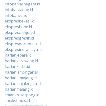
infobanjarnegara.id
infobantaeng.id
infobantul.id
ekspresbekasi.id
ekspresbone.id
eksprescianjur.id
ekspresgresik.id
ekspresgorontalo.id
ekspresindramayu.id
harianjepara.id
hariankarawang.id
hariankediri.id
harianlamongan.id
harianlumajang.id
harianmajalengka.id
harianmalang.id
smanics-serpong.id
smakstlouis.id