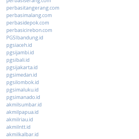
perbasiserang.com
perbasitangerang.com
perbasimalang.com
perbasidepok.com
perbasicirebon.com
PGSIbandung.id
pgsiaceh.id
pgsijambi.id
pgsibali.id
pgsijakarta.id
pgsimedan.id
pgsilombok.id
pgsimaluku.id
pgsimanado.id
akmilsumbar.id
akmilpapua.id
akmilriau.id
akmilntt.id
akmilkalbar.id