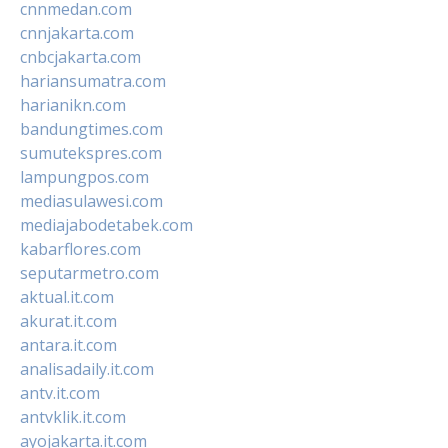
cnnmedan.com
cnnjakarta.com
cnbcjakarta.com
hariansumatra.com
harianikn.com
bandungtimes.com
sumutekspres.com
lampungpos.com
mediasulawesi.com
mediajabodetabek.com
kabarflores.com
seputarmetro.com
aktual.it.com
akurat.it.com
antara.it.com
analisadaily.it.com
antv.it.com
antvklik.it.com
ayojakarta.it.com