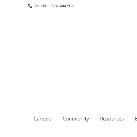
Skip
Call Us: +2782 444 YEAH
to
content
Careers
Community
Resources