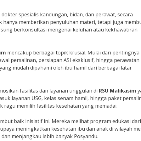
i dokter spesialis kandungan, bidan, dan perawat, secara
k hanya memberikan penyuluhan materi, tetapi juga memb
angsung berkonsultasi mengenai keluhan atau kekhawatiran
sim
mencakup berbagai topik krusial. Mulai dari pentingnya
wal persalinan, persiapan ASI eksklusif, hingga perawatan 
ang mudah dipahami oleh ibu hamil dari berbagai latar
sikan fasilitas dan layanan unggulan di
RSU Malikasim
y
masuk layanan USG, kelas senam hamil, hingga paket persali
ak ragu memilih fasilitas kesehatan yang memadai.
ut baik inisiatif ini. Mereka melihat program edukasi dar
paya meningkatkan kesehatan ibu dan anak di wilayah me
ut dan menjangkau lebih banyak Posyandu.