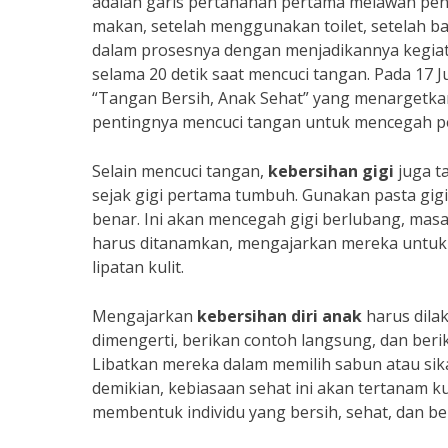
adalah garis pertahanan pertama melawan pen
makan, setelah menggunakan toilet, setelah bat
dalam prosesnya dengan menjadikannya kegi
selama 20 detik saat mencuci tangan. Pada 17
“Tangan Bersih, Anak Sehat” yang menargetkan
pentingnya mencuci tangan untuk mencegah pe
Selain mencuci tangan,
kebersihan gigi
juga ta
sejak gigi pertama tumbuh. Gunakan pasta gigi 
benar. Ini akan mencegah gigi berlubang, masal
harus ditanamkan, mengajarkan mereka untuk
lipatan kulit.
Mengajarkan
kebersihan diri anak
harus dila
dimengerti, berikan contoh langsung, dan berik
Libatkan mereka dalam memilih sabun atau sika
demikian, kebiasaan sehat ini akan tertanam k
membentuk individu yang bersih, sehat, dan b