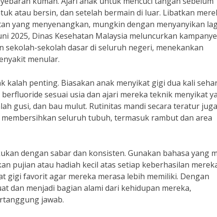
yebaran kuman. Ajari anak untuk mencuci tangan sebelum
uk atau bersin, dan setelah bermain di luar. Libatkan mere
atan yang menyenangkan, mungkin dengan menyanyikan la
 Juni 2025, Dinas Kesehatan Malaysia meluncurkan kampanye
 sekolah-sekolah dasar di seluruh negeri, menekankan
nyakit menular.
k kalah penting. Biasakan anak menyikat gigi dua kali sehar
berfluoride sesuai usia dan ajari mereka teknik menyikat y
ah gusi, dan bau mulut. Rutinitas mandi secara teratur jug
 membersihkan seluruh tubuh, termasuk rambut dan area
kukan dengan sabar dan konsisten. Gunakan bahasa yang 
an pujian atau hadiah kecil atas setiap keberhasilan mereka
t gigi favorit agar mereka merasa lebih memiliki. Dengan
uat dan menjadi bagian alami dari kehidupan mereka,
ertanggung jawab.